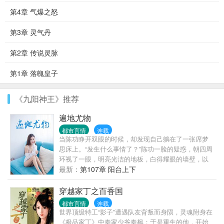
第4章 气爆之怒
第3章 灵气丹
第2章 传说灵脉
第1章 落魄皇子
《九阳神王》推荐
遍地尤物
都市言情
连载
当陈功睁开双眼的时候，却发现自己躺在了一张席梦
思床上。“发生什么事情了？”陈功一脸的疑惑，朝四周
环视了一眼，明亮光洁的地板，白得耀眼的墙壁，以
及透过了宽敞的玻璃，就可以看到一个妙曼的身影，
最新：
第107章 阳台上下
正伫立在阳台前面，似乎在思虑着什么。
穿越家丁之百香国
都市言情
连载
世界顶级特工“影子”遭遇队友背叛而身陨，灵魂附身在
《极品家丁》中秦家少爷秦枫；于是重生的他，开始