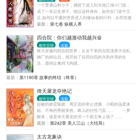
一个普通山村小子，偶然下进入到当地江湖小门派，
成了一名记名弟子。他以这样身份，如何在门派中立
足,如何以平庸的资质进入到修仙者的行列，从而笑傲
三界之中！ 看凡人修仙传精彩书评集锦，请检索书
最新：
第七卷 纵横人界
号：{凡人凡语}
四合院：你们越激动我越兴奋
都市言情
连载
林凡穿越到四合院世界，从乡下来四合院顶替大伯轧
钢厂的岗位后，就开始了在四合院的兴风作浪的生
活，搅得众禽鸡飞狗跳。
最新：
第1190章 故事的终结（终章）
倚天屠龙夺艳记
都市言情
连载
赵敏的娇蛮狐媚、周芷若的举止优雅、小昭的温柔体
贴、不悔的秀丽美艳、蛛儿的任性刁蛮…… 一梦
醒来，该是倚天屠龙的另一个新主角上场了……
最新：
第242章 美人江山（大结局）
太古龙象诀