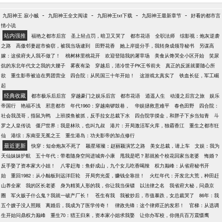
-
-
-
-
九阳神王 寂小贼
九阳神王全文阅读
九阳神王txt下载
九阳神王最新章节
好看的都市言
情小说
站内强推
福艳之都市后宫
圣上轻点罚，暗卫又哭了
都市花语
全职法师
综影视：炮灰逆袭
之路
高傲邻妻超市偷窃，被我当场逮到
田野花香
她上岸提分手，我转身成领导秘书
另谋高
嫁：这侯府夫人我不做了！
桃树林里桃花开
欢迎登陆我的屠宰场
美食从馋哭全小区开始
笑尿
炕的东北年代文之我的大腰子
雾夜有染
穿越后，清冷世子PK王爷前夫
真正的反派就要随心所
欲
重生影帝被迫在男团营业
四合院：从民国三十年开始！
这游戏太真实了
铁血长征，军工崛
起
经典收藏
都市极乐后后宫
穿越豪门之娱乐后宫
都市花语
逍遥人生
动漫之后宫之旅
娱乐
帝国行
艳福不浅
邪意都市
年代1960：穿越南锣鼓巷，
华娱拯救意难平
春色田野
四合院：
社会我茂哥，指鼠为鸭
上班摸鱼被抓，反手拉女总裁下水
四合院学摸金，和胖子下乡当知青
斗
罗之人皇传说
僵尸世界：我是林玖，也叫九叔
港片：开局激活军火库，独霸香江
重生之都市狂
仙
港综：东南亚无冕之王
重生港岛：功夫影帝的加点修行
最近更新
快穿：短命炮灰不死了
颖星璀璨：赵丽颖演艺之路
美女总裁，请上车
文娱：我为
天仙妹妹护航
五十年代：带着随身空间进城奔小康
甩我是吧？那就捡个校花回家当老婆
悔婚？
反手娶了资本家大小姐！
八零赶海：鱼虾成山，九个女儿吃香喝辣
权力巅峰：从省府秘书开
始
重回1982：从小舢板到远洋巨轮
开局穷光蛋，赚钱全靠挂！
火红年代：开发北大荒，种田赶
山养全家
我的区长老婆
身为精英人形的我，你让我当保镖
以法律之名
我省府大秘，问鼎京
圈
军火贩子什么鬼？我就一破产厂长！
苍生有我
我被炒后，市值暴跌，女总裁哭了
86年：我
五个嫂子没人照顾
离婚后，我成为了医学传奇！
律政先锋：这个律师正的发邪！
官梯：从选调
生开始问鼎权力巅峰
重生70：猎王归来，资本家小姐求我娶
让你办军校，你佣兵百万震慑鹰