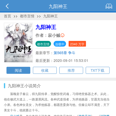
九阳神王
首页
>>
都市言情
>>
九阳神王
九阳神王
作者：
寂小贼
都市言情
连载中
2340 万字
最新章节：
第565章 争斗
最后更新：2020-09-01 15:53:01
阅读
收藏
推荐
TXT下载
九阳神王小说简介
落魄皇子秦云，得九阳传承，觉醒惊世武魂，习得绝世炼器之术。从此，
他在修武大道上，一路潇洒风流。各种武道强者，为求他炼器，甘愿充当他当
小弟。各色神女圣女，为求他炼器，都愿意委身与他。但秦云却不满意，天下
美女十斗，他就要占十斗。
寂小贼
是一名出色的小说作者，他的作品包括：《
傲世丹神
》、《
沈翔魔