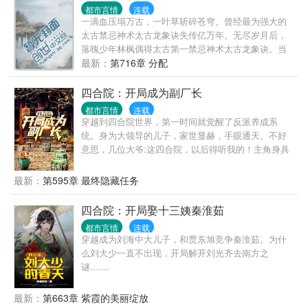
都市言情
连载
一滴血压塌万古，一叶草斩碎苍穹。曾经最为强大的
太古禁忌神术太古龙象诀失传亿万年。无尽岁月后，
落魄少年林枫偶得太古第一禁忌神术太古龙象诀。当
林枫从世界最北部一个偏远小城走出之后，一段传奇
最新：
第716章 分配
由此展开。这是一个强者如林，万族争锋的世界。问
苍茫大地，谁主沉浮。林枫凭借太古龙象诀，战天斗
四合院：开局成为副厂长
地，横扫诸天强者，霸绝万界。
都市言情
连载
穿越到四合院世界，第一时间就觉醒了反派养成系
统。身为大领导的儿子，家世显赫，手眼通天。不好
意思，几位大爷:这四合院，以后得听我的！主角身具
魏武遗风，贵有丞相之姿，多女主，包括秦淮茹。25
万字左右开始加入正阳门下剧情，主角也开始攻略全
最新：
第595章 最终隐藏任务
球！
四合院：开局娶十三姨秦淮茹
都市言情
连载
穿越成为刘海中大儿子，和贾东旭竞争秦淮茹。为什
么刘大少一直不出现，开局解开刘光齐去南方之
谜.......
最新：
第663章 紫霞的美丽绽放