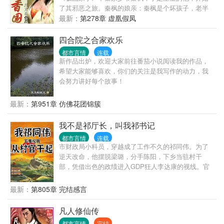
了其邪恶之旅。秦枫的娘亲：秦枫是个坏孩子，老半
夜去人家房里萧夫人郭君怡：秦枫这个坏女婿，没事
最新：
第278章 虚凰假凤
过来看人家洗澡萧玉霜：秦大哥这个大色狼，赶跑了
郭无常，自己却扑了上来..掉一大片，金钟罩罩住品
四合院之合家欢乐
都市言情
连载
新作品出炉，欢迎大家前往番茄小说阅读我的作品，
希望大家能够喜欢，你们的关注是我写作的动力，我
会努力讲好每个故事！
最新：
第951章 仿佛花团锦簇
我不是祁厅长，叫我祁书记
都市言情
连载
市财政局小科员，穿越成了工作不久的祁同伟。为了
逆天改命，他摆脱梁璐，分手陈阳，下乡当驻村干
部，凭借出色的政绩进入GDP狂人李达康的视线。官
场大门重新打开，权势巅峰指日可待……
最新：
第805章 完结感言
凡人修仙传
都市言情
完结