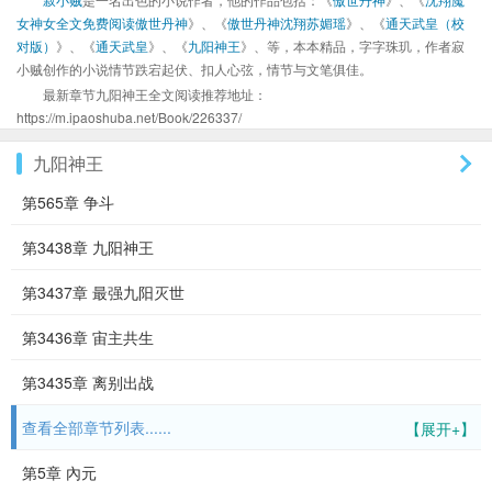
女神女全文免费阅读傲世丹神
》、《
傲世丹神沈翔苏媚瑶
》、《
通天武皇（校
对版）
》、《
通天武皇
》、《
九阳神王
》、等，本本精品，字字珠玑，作者寂
小贼创作的小说情节跌宕起伏、扣人心弦，情节与文笔俱佳。
最新章节九阳神王全文阅读推荐地址：
https://m.ipaoshuba.net/Book/226337/
九阳神王
第565章 争斗
第3438章 九阳神王
第3437章 最强九阳灭世
第3436章 宙主共生
第3435章 离别出战
查看全部章节列表......
【展开+】
第5章 內元