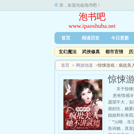
亲，欢迎光临泡书吧！
泡书吧
www.ipaoshuba.net
首页
阅读历史
今日更新
玄幻魔法
武侠修真
都市言情
历
首页
>
网游动漫
>
惊悚游戏：疯批美
惊悚
关于惊悚
患有情感冷漠
愿望不大，实
就好比，她要
姐姐和长有四
｀*)))唉
告诉她，其实