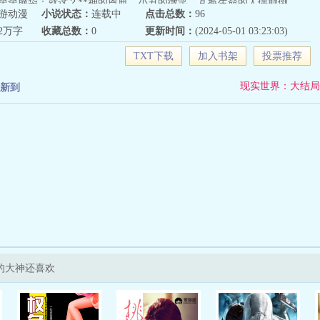
歪歪脑袋：就这？**神的恩典，小丑的微笑，互换生命的人偶颠倒……
游动漫
小说状态：
连载中
点击总数：
96
感情为辅，女主飒飒飒）
42万字
收藏总数：
0
更新时间：
(2024-05-01 03:23:03)
TXT下载
加入书架
投票推荐
现实世界：大结局
新到
的大神还喜欢