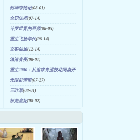
封神夺艳记
(08-01)
全职法师
(07-14)
斗罗世界的巫师
(08-05)
重生飞扬年代
(06-14)
玄鉴仙族
(12-14)
渔港春夜
(08-01)
重生2000：从追求青涩校花同桌开
始
(12-10)
无限群芳谱
(07-27)
三叶草
(08-01)
娇宠皇妃
(08-02)