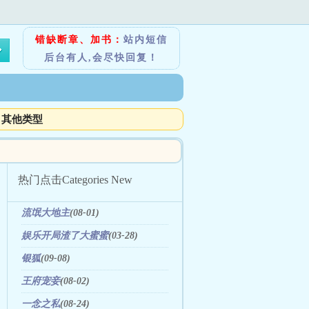
错缺断章、加书：
站内短信
后台有人,会尽快回复！
其他类型
热门点击
Categories New
流氓大地主
(08-01)
娱乐开局渣了大蜜蜜
(03-28)
银狐
(09-08)
王府宠妾
(08-02)
一念之私
(08-24)