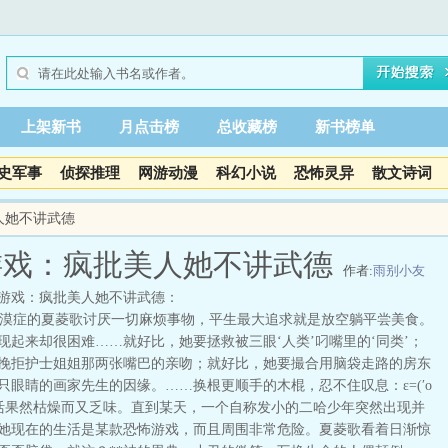
上架新书
月点击榜
总收藏榜
新书榜单
史军事
侦探推理
网游动漫
科幻小说
恐怖灵异
散文诗词
人她不讲武德
游戏：疯批美人她不讲武德
作者:
雨别小友
游戏：疯批美人她不讲武德：
症的夏菱歌讨厌一切麻烦事物，平生最大追求就是放空躺平尝美食。
现起来却很困难……就好比，她要拯救被三眼‘人类’叼嘴里的‘同类’；
挽拒护士姐姐那两张嘴巴的亲吻；就好比，她要撮合用脑袋走路的房东
只眼睛的画家先生的因缘。……换根更顺手的木棍，忍不住叹息：ε=(′ο
，生活果然枯燥而又乏味。直到某天，一个自称发小的二哈少年突然出现并
她现在的生活是某款恐怖游戏，而且周围非常危险。夏菱歌看着日渐惊