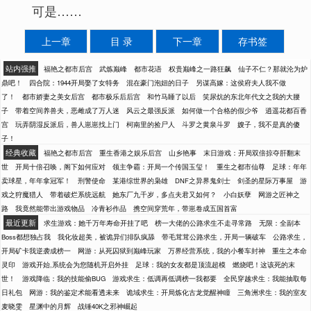
可是……
上一章
目 录
下一章
存书签
站内强推
福艳之都市后宫
武炼巅峰
都市花语
权贵巅峰之一路狂飙
仙子不仁？那就沦为炉
鼎吧！
四合院：1944开局娶了女特务
混在豪门泡妞的日子
另谋高嫁：这侯府夫人我不做
了！
都市娇妻之美女后宫
都市极乐后后宫
和竹马睡了以后
笑尿炕的东北年代文之我的大腰
子
带着空间养兽夫，恶雌成了万人迷
风云之最强反派
如何做一个合格的假少爷
逍遥花都百香
宫
玩弄阴湿反派后，兽人崽崽找上门
柯南里的捡尸人
斗罗之黄泉斗罗
嫂子，我不是真的傻
子！
经典收藏
福艳之都市后宫
重生香港之娱乐后宫
山乡艳事
末日游戏：开局双倍掠夺肝翻末
世
开局十倍召唤，阁下如何应对
领主争霸：开局一个传国玉玺！
重生之都市仙尊
足球：年年
卖球星，年年拿冠军！
刑警使命
某港综世界的枭雄
DNF之异界鬼剑士
剑圣的星际万事屋
游
戏之狩魔猎人
带着破烂系统远航
她东厂九千岁，多点夫君又如何？
小白妖孽
网游之匠神之
路
我竟然能带出游戏物品
冷青衫作品
携空间穿荒年，带崽卷成五国首富
最近更新
求生游戏：她千万年寿命开挂了吧
榜一大佬的公路求生不走寻常路
无限：全副本
Boss都想独占我
我化妆超美，被诡异们排队疯舔
带毛茸茸公路求生，开局一辆破车
公路求生，
开局矿卡我逆袭成榜一
网游：从死囚狱到巅峰玩家
万界经营系统，我的小餐车封神
重生之本命
灵印
游戏开始,系统会为您随机开启外挂
足球：我的女友都是顶流超模
燃烧吧！这该死的末
世！
游戏降临：我的技能偷BUG
游戏求生：低调再低调榜一我都要
全民穿越求生：我能抽取每
日礼包
网游：我的鉴定术能看透未来
诡域求生：开局炼化古龙觉醒神瞳
三角洲求生：我的室友
麦晓雯
星渊中的月辉
战锤40K之邪神崛起