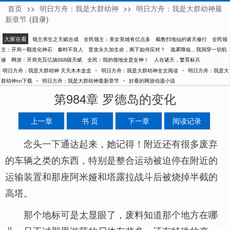
首页
>>
明日方舟：我是大群幼神
>>
明日方舟：我是大群幼神最
天天木木盒盒
新章节
(目录)
大家在看
领主求生之天赋合成
全民领主：美女英雄有亿点多
截教扫地仙的诸天修行
全民领
主：开局一颗造化神石
秦时不良人
普攻永久加生命，阁下如何应对？
诡雾降临，我洞穿一切机
缘
网游：开局充百亿抽SSS级天赋
全民：我的领地全是女神！
人在诸天，繁育标兵
-
-
明日方舟：我是大群幼神 天天木木盒盒
明日方舟：我是大群幼神全文阅读
明日方舟：我是大
-
-
群幼神txt下载
明日方舟：我是大群幼神最新章节
好看的网游动漫小说
第984章 罗德岛的变化
上一章
书 页
下一章
阅读记录
念头一下通达起来，她记得！附近还有很多废弃
的车辆之类的东西，特别是整合运动被迫停在附近的
运输装置和那座阿米娅和塔露拉战斗后被烧掉半截的
高塔。
那个地标可是太显眼了，废料知道那个地方在哪