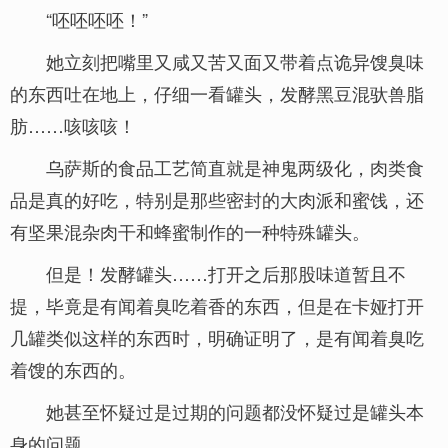
“呸呸呸呸！”
她立刻把嘴里又咸又苦又面又带着点诡异馊臭味
的东西吐在地上，仔细一看罐头，发酵黑豆混驮兽脂
肪……咳咳咳！
乌萨斯的食品工艺简直就是神鬼两级化，肉类食
品是真的好吃，特别是那些密封的大肉派和蜜饯，还
有坚果混杂肉干和蜂蜜制作的一种特殊罐头。
但是！发酵罐头……打开之后那股味道暂且不
提，毕竟是有闻着臭吃着香的东西，但是在卡娅打开
几罐类似这样的东西时，明确证明了，是有闻着臭吃
着馊的东西的。
她甚至怀疑过是过期的问题都没怀疑过是罐头本
身的问题。