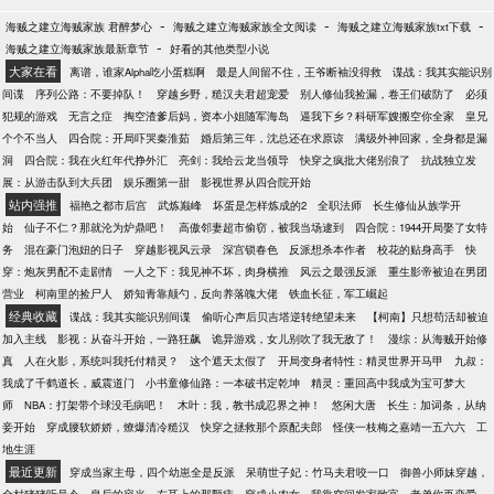
-
-
-
海贼之建立海贼家族 君醉梦心
海贼之建立海贼家族全文阅读
海贼之建立海贼家族txt下载
-
海贼之建立海贼家族最新章节
好看的其他类型小说
大家在看
离谱，谁家Alpha吃小蛋糕啊
最是人间留不住，王爷断袖没得救
谍战：我其实能识别
间谍
序列公路：不要掉队！
穿越乡野，糙汉夫君超宠爱
别人修仙我捡漏，卷王们破防了
必须
犯规的游戏
无言之症
掏空渣爹后妈，资本小姐随军海岛
逼我下乡？科研军嫂搬空你全家
皇兄
个个不当人
四合院：开局吓哭秦淮茹
婚后第三年，沈总还在求原谅
满级外神回家，全身都是漏
洞
四合院：我在火红年代挣外汇
亮剑：我给云龙当领导
快穿之疯批大佬别浪了
抗战独立发
展：从游击队到大兵团
娱乐圈第一甜
影视世界从四合院开始
站内强推
福艳之都市后宫
武炼巅峰
坏蛋是怎样炼成的2
全职法师
长生修仙从族学开
始
仙子不仁？那就沦为炉鼎吧！
高傲邻妻超市偷窃，被我当场逮到
四合院：1944开局娶了女特
务
混在豪门泡妞的日子
穿越影视风云录
深宫锁春色
反派想杀本作者
校花的贴身高手
快
穿：炮灰男配不走剧情
一人之下：我见神不坏，肉身横推
风云之最强反派
重生影帝被迫在男团
营业
柯南里的捡尸人
娇知青靠颠勺，反向养落魄大佬
铁血长征，军工崛起
经典收藏
谍战：我其实能识别间谍
偷听心声后贝吉塔逆转绝望未来
【柯南】只想苟活却被迫
加入主线
影视：从奋斗开始，一路狂飙
诡异游戏，女儿别吹了我无敌了！
漫综：从海贼开始修
真
人在火影，系统叫我托付精灵？
这个遮天太假了
开局变身者特性：精灵世界开马甲
九叔：
我成了千鹤道长，威震道门
小书童修仙路：一本破书定乾坤
精灵：重回高中我成为宝可梦大
师
NBA：打架带个球没毛病吧！
木叶：我，教书成忍界之神！
悠闲大唐
长生：加词条，从纳
妾开始
穿成腰软娇娇，燎爆清冷糙汉
快穿之拯救那个原配夫郎
怪侠一枝梅之嘉靖一五六六
工
地生涯
最近更新
穿成当家主母，四个幼崽全是反派
呆萌世子妃：竹马夫君咬一口
御兽小师妹穿越，