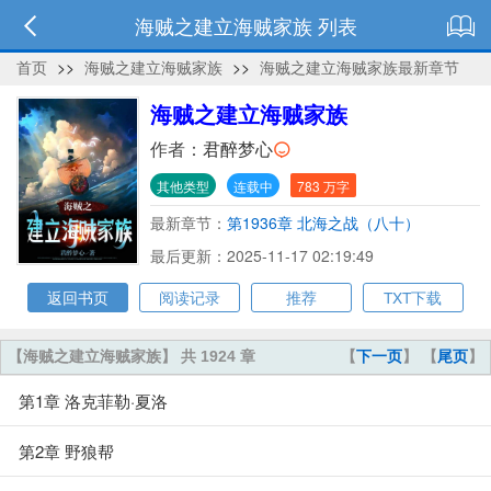
海贼之建立海贼家族 列表
首页
>>
海贼之建立海贼家族
>>
海贼之建立海贼家族最新章节
海贼之建立海贼家族
作者：
君醉梦心
其他类型
连载中
783 万字
最新章节：
第1936章 北海之战（八十）
最后更新：2025-11-17 02:19:49
返回书页
阅读记录
推荐
TXT下载
【海贼之建立海贼家族】 共 1924 章
【
下一页
】 【
尾页
】
第1章 洛克菲勒·夏洛
第2章 野狼帮