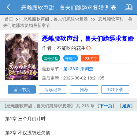
恶雌腰软声甜，兽夫们跪舔求复婚 列表
首页
>>
恶雌腰软声甜，兽夫们跪舔求复婚
>>
恶雌腰软声甜，兽
夫们跪舔求复婚最新章节
恶雌腰软声甜，兽夫们跪舔求复婚
作者：
不能吃的花生
其他类型
连载中
123 万字
最新章节：
第133章 来调查
最后更新：2026-08-02 18:21:05
返回书页
阅读记录
推荐
TXT下载
【恶雌腰软声甜，兽夫们跪舔求复婚】 共 216 章
【
下一页
】 【
尾页
】
第1章 三个月倒计时
第2章 不仅没钱还欠债