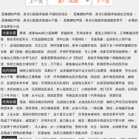
上一页
第1 - 50章
下一页
-
-
恶雌腰软声甜，兽夫们跪舔求复婚 不能吃的花生
恶雌腰软声甜，兽夫们跪舔求复婚全文阅读
-
-
恶雌腰软声甜，兽夫们跪舔求复婚txt下载
恶雌腰软声甜，兽夫们跪舔求复婚最新章节
好看的
其他类型小说
大家在看
离谱，谁家Alpha吃小蛋糕啊
穿越兽世，开局送兽夫
最是人间留不住，王爷断袖没得
救
我在亮剑卖军火，打造超级独立团
序列公路：不要掉队！
另谋高嫁：这侯府夫人我不做
了！
必须犯规的游戏
无言之症
掏空渣爹后妈，资本小姐随军海岛
逼我下乡？科研军嫂搬空你
全家
豪门宠婚：酷总裁的新欢
四合院：开局吓哭秦淮茹
寻人启事，你家毛茸茸托错梦啦！
重
生修仙之我靠八卦带飞自己
破案需要我这样的人才【刑侦】
兽校开局被强吻？我被疯批们娇
宠
快穿之疯批大佬别浪了
主公，刀下留人
家族修仙从养鱼开始
影视世界从四合院开始
站内强推
福艳之都市后宫
花都太子
反差傲娇学姐不会主动开口说爱我
渔港春夜
学生会长
和小干事
覆雨翻云之逐艳曲
斗罗：开局觉醒暗金恐爪熊武魂
四合院：易中海是我舅舅
嫁糙
汉
反派想杀本作者
谍战：开局我在宪兵队签到
这游戏太真实了
欢迎登陆我的屠宰场
四合
院：木匠的烟火人间
玩弄阴湿反派后，兽人崽崽找上门
小师叔乖乖，把门开开
四合院：从民国
三十年开始！
红楼：从今以后，我就是贾琏
专挑反派当老婆！钓系他超会
浪漫官途
经典收藏
谍战：我其实能识别间谍
抗战独立发展：从游击队到大兵团
偷听心声后贝吉塔逆转
绝望未来
龙珠：我有系统，你们修炼真慢
影视：从奋斗开始，一路狂飙
漫综：从海贼开始修
真
人在火影，系统叫我托付精灵？
这个遮天太假了
开局变身者特性：精灵世界开马甲
九叔：
我成了千鹤道长，威震道门
开局天生牙，拔刀救止水
精灵：重回高中我成为宝可梦大师
NBA：
打架带个球没毛病吧！
凡人修仙：从一介散修开始
悠闲大唐
长生：加词条，从纳妾开始
穿越
后我成了师尊的童养媳！
臣妻如锦
快穿之拯救那个原配夫郎
工地生涯