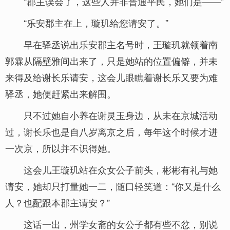
“郡主误会了，这些人并非普通平民，她们是——”
“乐安郡主在上，璇玑给您请安了。”
早在驿丞说出乐安郡主名号时，王璇玑就领着南
郭霖从隔壁雅间出来了，只是她站的位置偏僻，并未
来得及给谢长乐请安，这会儿眼瞧着谢长乐又要为难
驿丞，她便赶紧出来解围。
只不过她自小养在谢灵玉身边，从未在京城活动
过，谢长乐也是自八岁离京之后，每年这个时候才进
一次京，所以并不识得她。
这会儿王璇玑站在众女公子前头，彬彬有礼与她
请安，她却只打量她一二，随口轻笑道：“你又是什么
人？也配跟本郡主请安？”
这话一出，州学女斋的女公子都有些不忿，别说