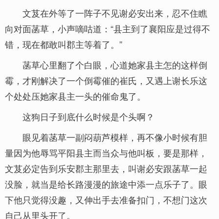
文芨在外等了一阵子不见谢必安出来，忍不住瞧
向对面菡草，小声嘀咕道：“县主到了襄阳应是过得不
错，现在都敢叫郡主等着了。”
菡草心里翻了个白眼，心道她家县主怎的这样倒
霉，才刚解决了一个倒霉催的崔氏，又遇上谢长乐这
个处处压她家县主一头的催命鬼了。
这狗日子到底什么时候是个头啊？
眼见着菡草一副闷葫芦模样，再不像小时候有胆
量因为他辱骂平阳县主而当众与他叫板，要是那样，
文芨必定告到乐安郡主那里去，叫谢必安跟菡草一起
没脸，就当是给长路漫漫的旅途中添一点乐子了。眼
下他只觉得没趣，又伸出手去准备扣门，不想门这次
自己从里头开了。