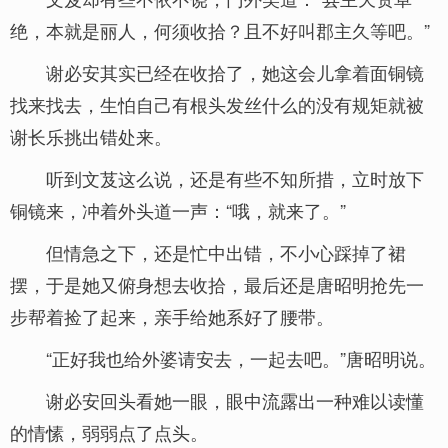
绝，本就是丽人，何须收拾？且不好叫郡主久等吧。”
谢必安其实已经在收拾了，她这会儿拿着面铜镜
找来找去，生怕自己有根头发丝什么的没有规矩就被
谢长乐挑出错处来。
听到文芨这么说，还是有些不知所措，立时放下
铜镜来，冲着外头道一声：“哦，就来了。”
但情急之下，还是忙中出错，不小心踩掉了裙
摆，于是她又俯身想去收拾，最后还是唐昭明抢先一
步帮着捡了起来，亲手给她系好了腰带。
“正好我也给外婆请安去，一起去吧。”唐昭明说。
谢必安回头看她一眼，眼中流露出一种难以读懂
的情愫，弱弱点了点头。