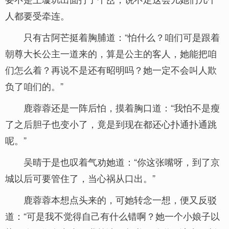
人都要受牵连。
只有古阿芒挺着胸脯道：“怕什么？咱们可是跟着
朝尊大长公主一道来的，算是公主的客人，她能把咱
们怎么着？再说不是还有昭明吗？她一定不会叫人欺
负了咱们的。”
鹿蓉蓉还是一阵后怕，摸着胸口道：“我怕不是瘦
了之后胆子也变小了，竟是到现在都还心扑通扑通跳
呢。”
吴晴于是也叹着气劝她道：“你这张嘴呀，到了京
城以后可要管住了，当心祸从口出。”
鹿蓉蓉本想点头来的，可她转念一想，便又反驳
道：“可是我不觉得自己有什么错啊？她一个小娘子以