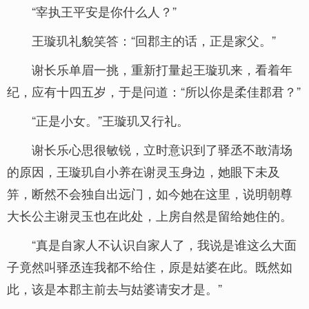
“宰执王平安是你什么人？”
王璇玑礼貌笑答：“回郡主的话，正是家父。”
谢长乐单眉一挑，重新打量起王璇玑来，看着年
纪，应有十四五岁，于是问道：“所以你是柔佳郡君？”
“正是小女。”王璇玑又行礼。
谢长乐心思很敏锐，立时意识到了驿丞不敢清场
的原因，王璇玑自小养在谢灵玉身边，她眼下未及
笄，断然不会独自出远门，如今她在这里，说明朝尊
大长公主谢灵玉也在此处，上房自然是留给她住的。
“真是自家人不认识自家人了，我说是谁这么大面
子竟然叫驿丞连我都不给住，原是姑婆在此。既然如
此，该是本郡主前去与姑婆请安才是。”