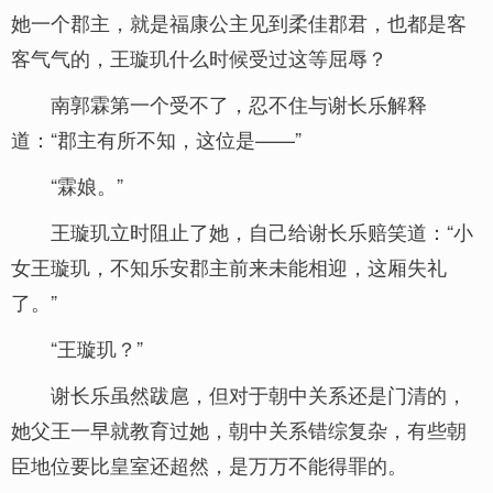
她一个郡主，就是福康公主见到柔佳郡君，也都是客
客气气的，王璇玑什么时候受过这等屈辱？
南郭霖第一个受不了，忍不住与谢长乐解释
道：“郡主有所不知，这位是——”
“霖娘。”
王璇玑立时阻止了她，自己给谢长乐赔笑道：“小
女王璇玑，不知乐安郡主前来未能相迎，这厢失礼
了。”
“王璇玑？”
谢长乐虽然跋扈，但对于朝中关系还是门清的，
她父王一早就教育过她，朝中关系错综复杂，有些朝
臣地位要比皇室还超然，是万万不能得罪的。