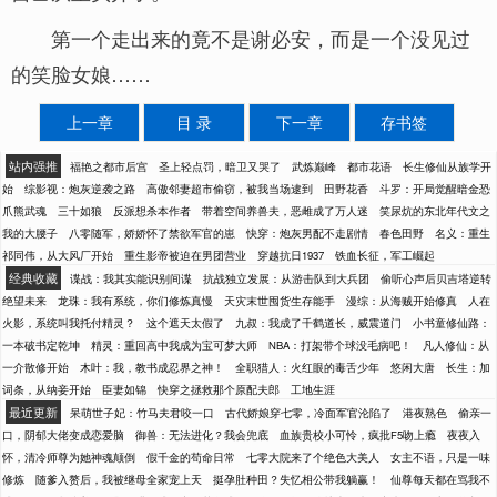
第一个走出来的竟不是谢必安，而是一个没见过
的笑脸女娘……
上一章
目 录
下一章
存书签
站内强推
福艳之都市后宫
圣上轻点罚，暗卫又哭了
武炼巅峰
都市花语
长生修仙从族学开
始
综影视：炮灰逆袭之路
高傲邻妻超市偷窃，被我当场逮到
田野花香
斗罗：开局觉醒暗金恐
爪熊武魂
三十如狼
反派想杀本作者
带着空间养兽夫，恶雌成了万人迷
笑尿炕的东北年代文之
我的大腰子
八零随军，娇娇怀了禁欲军官的崽
快穿：炮灰男配不走剧情
春色田野
名义：重生
祁同伟，从大风厂开始
重生影帝被迫在男团营业
穿越抗日1937
铁血长征，军工崛起
经典收藏
谍战：我其实能识别间谍
抗战独立发展：从游击队到大兵团
偷听心声后贝吉塔逆转
绝望未来
龙珠：我有系统，你们修炼真慢
天灾末世囤货生存能手
漫综：从海贼开始修真
人在
火影，系统叫我托付精灵？
这个遮天太假了
九叔：我成了千鹤道长，威震道门
小书童修仙路：
一本破书定乾坤
精灵：重回高中我成为宝可梦大师
NBA：打架带个球没毛病吧！
凡人修仙：从
一介散修开始
木叶：我，教书成忍界之神！
全职猎人：火红眼的毒舌少年
悠闲大唐
长生：加
词条，从纳妾开始
臣妻如锦
快穿之拯救那个原配夫郎
工地生涯
最近更新
呆萌世子妃：竹马夫君咬一口
古代娇娘穿七零，冷面军官沦陷了
港夜熟色
偷亲一
口，阴郁大佬变成恋爱脑
御兽：无法进化？我会兜底
血族贵校小可怜，疯批F5吻上瘾
夜夜入
怀，清冷师尊为她神魂颠倒
假千金的苟命日常
七零大院来了个绝色大美人
女主不语，只是一味
修炼
随爹入赘后，我被继母全家宠上天
挺孕肚种田？失忆相公带我躺赢！
仙尊每天都在骂我不