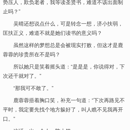
势压人，欺负老者，我等读圣贤书，难道不该出面制
止吗？”
吴晴还想说点什么，可是转念一想，济小扶弱，
匡扶正义，难道不就是她们读书的意义吗？
虽然这样的梦想总是会被现实打败，但这才是鹿
蓉蓉的珍贵所在不是吗？
所以她只是笑着摇头道：“是是是，你说得对，下
次还干就对了。”
“那我可不敢了。”
鹿蓉蓉捂着胸口笑，补充一句道：“下次再路见不
平时，我定要先找个地方躲好了，叫人瞧不见我再开
口。”