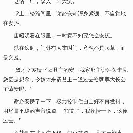
这话一出，众人一阵大笑。
堂上二楼雅间里，谢必安却浑身紧绷，不自觉地
在发抖。
唐昭明看在眼里，一时竟不知要怎么安抚。
就在这时，门外有人来叫门，竟然不是菡草，而
是文芨。
“奴才文芨请平阳县主的安，我家郡主说许久未见
您甚是想念，令奴才来请县主一道过去给朝尊大长公
主请安呢。”
谢必安愣了一下，极力控制住自己好不再发抖，
用尽量平稳的声音说道：“知道了，我收拾一下，这便
过去。”
文芨却有些不依不饶，门外笑道：“县主天资卓