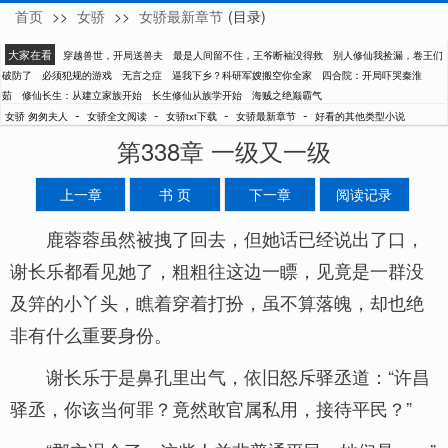
首页
>>
女骄
>>
女骄最新章节
(目录)
匆匆夫人
大家在看
穿越兽世，开局送兽夫
最是人间留不住，王爷断袖没得救
别人修仙我捡漏，卷王们
破防了
必须犯规的游戏
无言之症
逼我下乡？科研军嫂搬空你全家
四合院：开局吓哭秦淮
茹
修仙长生：从建立家族开始
长生修仙从族学开始
海贼之绝巅霸气
-
-
-
-
女骄 匆匆夫人
女骄全文阅读
女骄txt下载
女骄最新章节
好看的其他类型小说
第338章 一级又一级
上一章
书 页
下一章
阅读记录
鹿蓉蓉虽然被拽了回去，但她话已经说出了口，
谢长乐都看见她了，粗粗往这边一瞟，见竟是一群没
及笄的小丫头，瞧着穿着打扮，虽不算落魄，却也绝
非有什么重要身份。
谢长乐于是鼻孔里出气，依旧怒斥驿丞道：“许昌
驿丞，你该当何罪？竟然敢官属私用，接待平民？”