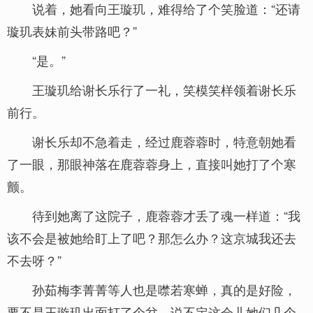
说着，她看向王璇玑，难得给了个笑脸道：“还请
璇玑表妹前头带路吧？”
“是。”
王璇玑给谢长乐行了一礼，笑模笑样领着谢长乐
前行。
谢长乐却不急着走，经过鹿蓉蓉时，特意朝她看
了一眼，那眼神落在鹿蓉蓉身上，直接叫她打了个寒
颤。
待到她离了这院子，鹿蓉蓉才丢了魂一样道：“我
该不会是被她给盯上了吧？那怎么办？这京城我还去
不去呀？”
孙茹梅李菁菁等人也是噤若寒蝉，真的是好险，
要不是王璇玑出面打了个岔，说不定这会儿她们几个