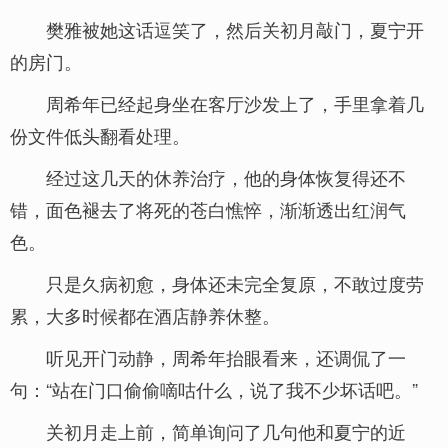
樊雅被她这话逗笑了，然后关初月敲门，夏宁开
的房门。
周希年已经起身坐在客厅沙发上了，手里拿着几
份文件低头翻看处理。
经过这几天的休养治疗，他的身体恢复得还不
错，面色褪去了将死的苍白憔悴，渐渐透出红润气
色。
只是久病初愈，身体还未完全复原，不敢过度劳
累，大多时候都在酒店静养休整。
听见开门动静，周希年抬眼看来，还调侃了一
句：“站在门口偷偷嘀咕什么，说了我不少坏话吧。”
关初月走上前，简单询问了几句他和夏宁的近