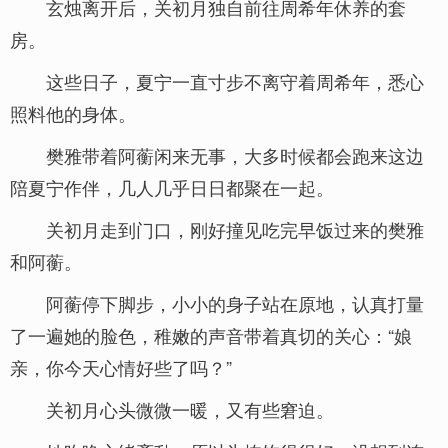
玄烛离开后，关初月独自前往周希年休养的套
房。
这些日子，夏宁一直寸步不离守着周希年，悉心
照料他的身体。
樊雅带着阿蘅闲来无事，大多时候都会跑来这边
陪夏宁作伴，几人几乎日日都聚在一起。
关初月走到门口，刚好撞见吃完早饭过来的樊雅
和阿蘅。
阿蘅停下脚步，小小的身子站在原地，认真打量
了一遍她的脸色，稚嫩的声音带着真切的关心：“娘
亲，你今天心情好些了吗？”
关初月心头微微一暖，又有些窘迫。