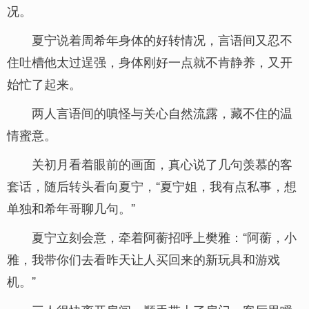
况。
夏宁说着周希年身体的好转情况，言语间又忍不
住吐槽他太过逞强，身体刚好一点就不肯静养，又开
始忙了起来。
两人言语间的嗔怪与关心自然流露，藏不住的温
情蜜意。
关初月看着眼前的画面，真心说了几句羡慕的客
套话，随后转头看向夏宁，“夏宁姐，我有点私事，想
单独和希年哥聊几句。”
夏宁立刻会意，牵着阿蘅招呼上樊雅：“阿蘅，小
雅，我带你们去看昨天让人买回来的新玩具和游戏
机。”