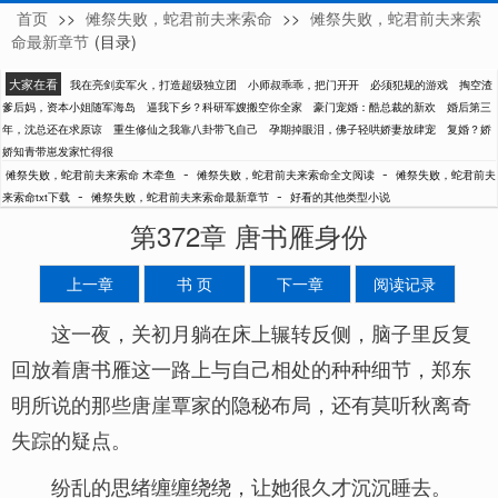
首页
>>
傩祭失败，蛇君前夫来索命
>>
傩祭失败，蛇君前夫来索
木牵鱼
命最新章节
(目录)
大家在看
我在亮剑卖军火，打造超级独立团
小师叔乖乖，把门开开
必须犯规的游戏
掏空渣
爹后妈，资本小姐随军海岛
逼我下乡？科研军嫂搬空你全家
豪门宠婚：酷总裁的新欢
婚后第三
年，沈总还在求原谅
重生修仙之我靠八卦带飞自己
孕期掉眼泪，佛子轻哄娇妻放肆宠
复婚？娇
娇知青带崽发家忙得很
-
-
傩祭失败，蛇君前夫来索命 木牵鱼
傩祭失败，蛇君前夫来索命全文阅读
傩祭失败，蛇君前夫
-
-
来索命txt下载
傩祭失败，蛇君前夫来索命最新章节
好看的其他类型小说
第372章 唐书雁身份
上一章
书 页
下一章
阅读记录
这一夜，关初月躺在床上辗转反侧，脑子里反复
回放着唐书雁这一路上与自己相处的种种细节，郑东
明所说的那些唐崖覃家的隐秘布局，还有莫听秋离奇
失踪的疑点。
纷乱的思绪缠缠绕绕，让她很久才沉沉睡去。