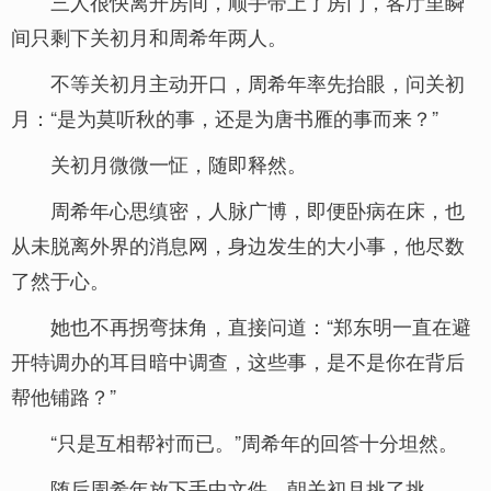
三人很快离开房间，顺手带上了房门，客厅里瞬
间只剩下关初月和周希年两人。
不等关初月主动开口，周希年率先抬眼，问关初
月：“是为莫听秋的事，还是为唐书雁的事而来？”
关初月微微一怔，随即释然。
周希年心思缜密，人脉广博，即便卧病在床，也
从未脱离外界的消息网，身边发生的大小事，他尽数
了然于心。
她也不再拐弯抹角，直接问道：“郑东明一直在避
开特调办的耳目暗中调查，这些事，是不是你在背后
帮他铺路？”
“只是互相帮衬而已。”周希年的回答十分坦然。
随后周希年放下手中文件，朝关初月挑了挑