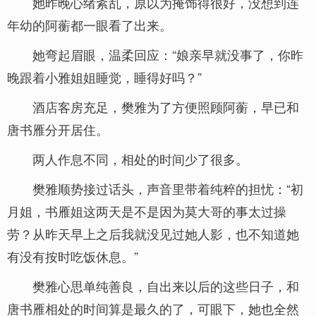
她昨晚心绪紊乱，原以为掩饰得很好，没想到连
年幼的阿蘅都一眼看了出来。
她弯起眉眼，温柔回应：“娘亲早就没事了，你昨
晚跟着小雅姐姐睡觉，睡得好吗？”
酒店客房充足，樊雅为了方便照顾阿蘅，早已和
唐书雁分开居住。
两人作息不同，相处的时间少了很多。
樊雅顺势接过话头，声音里带着纯粹的担忧：“初
月姐，书雁姐这两天是不是因为莫大哥的事太过操
劳？从昨天早上之后我就没见过她人影，也不知道她
有没有按时吃饭休息。”
樊雅心思单纯善良，自出来以后的这些日子，和
唐书雁相处的时间算是最久的了，可眼下，她也全然