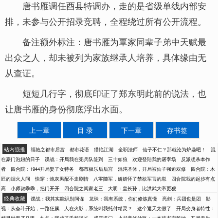
唐书雁调任酉县特调办，走的是省级单线内部安
排，未参与公开招录竞聘，全程绕过所有公开流程。
备注额外标注：唐书雁为覃家同辈子弟中天赋最
出众之人，却未被列为家族继承人培养，具体缘由无
从查证。
短短几行字，彻底印证了郑东明此前的说法，也
让唐书雁的身份彻底浮出水面。
上一章
目 录
下一章
存书签
站内强推
福艳之都市后宫
都市花语
猎艳江湖
全职法师
仙子不仁？那就沦为炉鼎吧！
混
在豪门泡妞的日子
谍战：开局我在宪兵队签到
三十如狼
欢迎登陆我的屠宰场
反派想杀本作
者
四合院：1944开局娶了女特务
都市极乐后后宫
混沌圣体，开局被仙子强迫双修
四合院：木
匠的烟火人间
快穿：炮灰男配不走剧情
八零随军，娇娇怀了禁欲军官的崽
四合院我的起步有点
高
小师叔乖乖，把门开开
四合院之闫家老三
大明：皇长孙，比洪武大帝更狠
经典收藏
谍战：我其实能识别间谍
龙珠：我有系统，你们修炼真慢
亮剑：兵团也是团
影
视：从奋斗开始，一路狂飙
人在火影，系统叫我托付精灵？
这个遮天太假了
开局变身者特性：