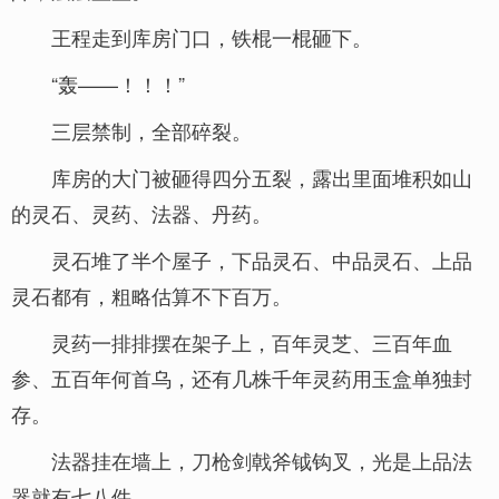
王程走到库房门口，铁棍一棍砸下。
“轰——！！！”
三层禁制，全部碎裂。
库房的大门被砸得四分五裂，露出里面堆积如山
的灵石、灵药、法器、丹药。
灵石堆了半个屋子，下品灵石、中品灵石、上品
灵石都有，粗略估算不下百万。
灵药一排排摆在架子上，百年灵芝、三百年血
参、五百年何首乌，还有几株千年灵药用玉盒单独封
存。
法器挂在墙上，刀枪剑戟斧钺钩叉，光是上品法
器就有七八件。