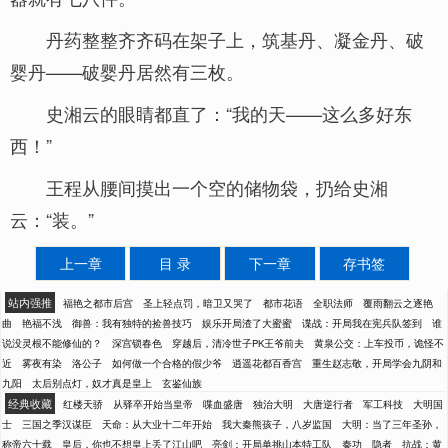
丹药整整齐齐码在架子上，筑基丹、凝金丹、破
婴丹——破婴丹居然有三枚。
史湘云的眼睛都直了：“我的天——这么多好东
西！”
王程从腰间摸出一个空的储物袋，扔给史湘
云：“装。”
上一章
目 录
下一章
存书签
站内强推
福艳之都市后宫
圣上轻点罚，暗卫又哭了
都市花语
全职法师
覆雨翻云之逐艳
曲
艳福不浅
御兽：我有独特的捡兽技巧
娱乐开局渣了大蜜蜜
谍战：开局我在宪兵队签到
谁
说没灵根不能修仙的？
深宫锁春色
穿越后，清冷世子PK王爷前夫
黄泉公交：上车投币，诡怪不
近
雾夜有染
洛公子
如何做一个合格的假少爷
逍遥花都百香宫
重生赵志敬，开局学会九阴和
九阳
太后别点灯，奴才真是皇上
玄鉴仙族
经典收藏
红楼天骄
从驿卒开始当皇帝
喋血盛唐
独治大明
大唐逆行者
军工科技
大明国
士
三国之季汉谋臣
天命：从大业十二年开始
我大秦熊孩子，八岁监国
大明：当了三年圣孙，
称帝六十载
皇后，你也不想皇上丢了江山吧
亮剑：开局单挑山本特工队
秦功
隐者
抗战：黄