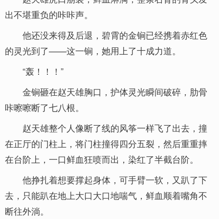
出不堪重负的咔咔声。
他还没来得及后退，碧霄的金锏已经携着赤红色
的灵光到了——这一锏，她用上了十成力道。
“轰！！！”
金锏砸在赵天雄胸口，护体灵光瞬间破碎，肋骨
咔嚓嚓断了七八根。
赵天雄整个人像断了线的风筝一样飞了出去，撞
在正厅的门柱上，将门柱撞得四分五裂，然后重重摔
在台阶上，一口鲜血狂喷而出，染红了半截台阶。
他挣扎着想要撑起身体，可手臂一软，又趴了下
去，只能趴在地上大口大口地喘气，鲜血顺着嘴角不
断往外淌。