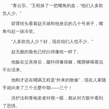
“青云宗。”王程抹了一把嘴角的血，“他们人多欺
负人少。”
碧霄转头看着赵天雄和他身后的几十号弟子，嘴
角勾起一抹冷笑。
“人多欺负人少？好，现在咱们人也不少。”
赵无极的脸色已经白得像纸一样了。
他躲在父亲身后，腿抖得像筛糠，嘴唇哆嗦着说
不出话来。
他刚才还在嘲讽王程是“外来的散修”，现在人家随
手就叫来了三个元婴中期——三个！
洪护法和青袍老者对视一眼，都从对方眼中看到
了恐惧。