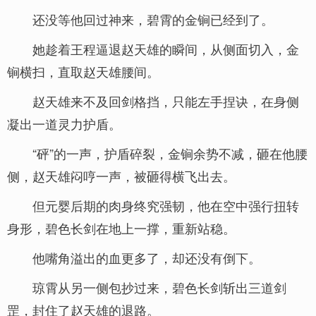
还没等他回过神来，碧霄的金锏已经到了。
她趁着王程逼退赵天雄的瞬间，从侧面切入，金
锏横扫，直取赵天雄腰间。
赵天雄来不及回剑格挡，只能左手捏诀，在身侧
凝出一道灵力护盾。
“砰”的一声，护盾碎裂，金锏余势不减，砸在他腰
侧，赵天雄闷哼一声，被砸得横飞出去。
但元婴后期的肉身终究强韧，他在空中强行扭转
身形，碧色长剑在地上一撑，重新站稳。
他嘴角溢出的血更多了，却还没有倒下。
琼霄从另一侧包抄过来，碧色长剑斩出三道剑
罡，封住了赵天雄的退路。