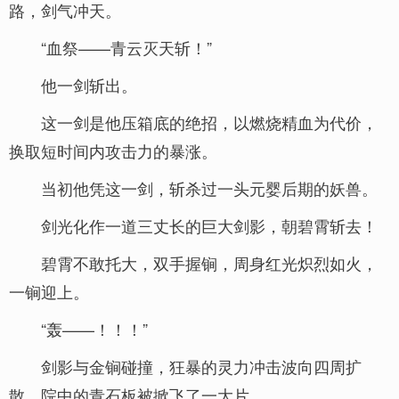
路，剑气冲天。
“血祭——青云灭天斩！”
他一剑斩出。
这一剑是他压箱底的绝招，以燃烧精血为代价，
换取短时间内攻击力的暴涨。
当初他凭这一剑，斩杀过一头元婴后期的妖兽。
剑光化作一道三丈长的巨大剑影，朝碧霄斩去！
碧霄不敢托大，双手握锏，周身红光炽烈如火，
一锏迎上。
“轰——！！！”
剑影与金锏碰撞，狂暴的灵力冲击波向四周扩
散，院中的青石板被掀飞了一大片。