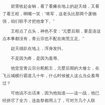
碧霄收起金锏，看了看瘫在地上的赵天雄，又看
了看王程，咧嘴一笑：“将军，这老头比那两个废物
强，咱们联手才把他拿下。”
王程点了点头，神色不变：“元婴后期，要是连这
点本事都没有，青云宗也不配在南荒立足。”
赵天雄趴在地上，浑身发抖。
不是因为疼，是因为羞辱。
他堂堂青云宗分舵舵主，元婴后期的大修士，在
飞云城横行霸道几十年，什么时候被人这么当众羞辱
过？
可他说不出话来，因为他知道——这一战，他已
经拼尽了全力，连血祭都用上了，可对方几个人联