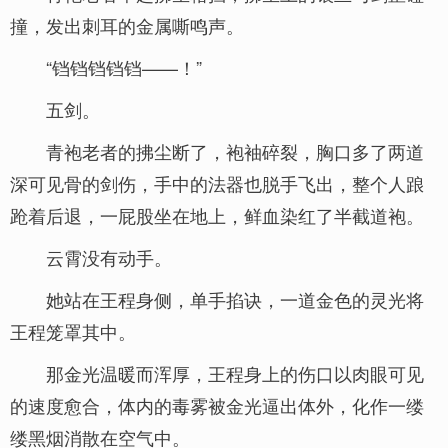
撞，发出刺耳的金属嘶鸣声。
“铛铛铛铛铛——！”
五剑。
青袍老者的拂尘断了，袍袖碎裂，胸口多了两道
深可见骨的剑伤，手中的法器也脱手飞出，整个人踉
跄着后退，一屁股坐在地上，鲜血染红了半截道袍。
云霄没有动手。
她站在王程身侧，单手掐诀，一道金色的灵光将
王程笼罩其中。
那金光温暖而浑厚，王程身上的伤口以肉眼可见
的速度愈合，体内的毒雾被金光逼出体外，化作一缕
缕黑烟消散在空气中。