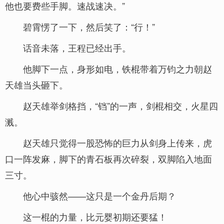
他也要费些手脚。速战速决。”
碧霄愣了一下，然后笑了：“行！”
话音未落，王程已经出手。
他脚下一点，身形如电，铁棍带着万钧之力朝赵
天雄当头砸下。
赵天雄举剑格挡，“铛”的一声，剑棍相交，火星四
溅。
赵天雄只觉得一股恐怖的巨力从剑身上传来，虎
口一阵发麻，脚下的青石板再次碎裂，双脚陷入地面
三寸。
他心中骇然——这只是一个金丹后期？
这一棍的力量，比元婴初期还要猛！