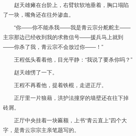
赵天雄瘫在台阶上，右臂软软地垂着，胸口塌陷
了一块，嘴角还在往外渗血。
“你——你不能杀我——我是青云宗分舵舵主——
主宗那边已经收到我的求救信号——援兵马上就到
——你杀了我，青云宗不会放过你——！”
王程低头看着他，目光平静：“我说了要杀你吗？”
赵天雄愣了一下。
王程不再看他，提着铁棍，走进正厅。
正厅里一片狼藉，洪护法撞穿的墙壁还在往下掉
砖屑。
正厅中央挂着一块匾额，上书“青云直上”四个大
字，是青云宗宗主亲笔题写的。