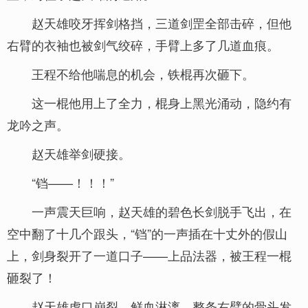
赵天雄咬牙挥剑格挡，三道剑罡全部击碎，但他
右臂的衣袖也被剑气绞碎，手臂上多了几道血痕。
王程不给他喘息的机会，铁棍再次砸下。
这一棍他用上了全力，棍身上黑光涌动，隐约有
龙吟之声。
赵天雄举剑硬接。
“铛——！！！”
一声震天巨响，赵天雄的碧色长剑脱手飞出，在
空中翻了十几个跟头，“铛”的一声插在十丈外的假山
上，剑身裂开了一道口子——上品法器，被王程一棍
砸裂了！
赵天雄虎口崩裂，鲜血淋漓，整条右臂的骨头发