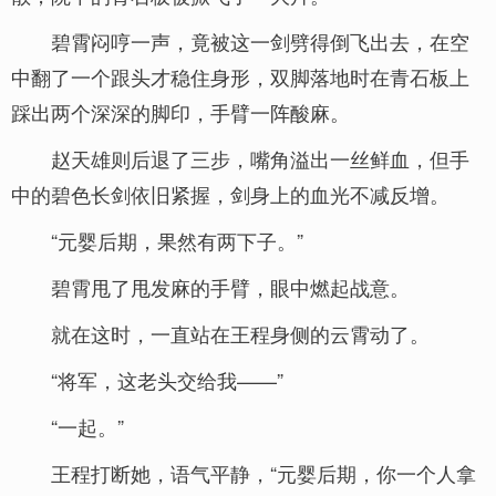
碧霄闷哼一声，竟被这一剑劈得倒飞出去，在空
中翻了一个跟头才稳住身形，双脚落地时在青石板上
踩出两个深深的脚印，手臂一阵酸麻。
赵天雄则后退了三步，嘴角溢出一丝鲜血，但手
中的碧色长剑依旧紧握，剑身上的血光不减反增。
“元婴后期，果然有两下子。”
碧霄甩了甩发麻的手臂，眼中燃起战意。
就在这时，一直站在王程身侧的云霄动了。
“将军，这老头交给我——”
“一起。”
王程打断她，语气平静，“元婴后期，你一个人拿