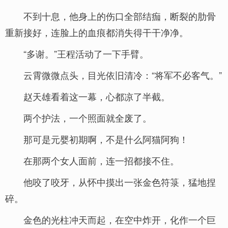
不到十息，他身上的伤口全部结痂，断裂的肋骨
重新接好，连脸上的血痕都消失得干干净净。
“多谢。”王程活动了一下手臂。
云霄微微点头，目光依旧清冷：“将军不必客气。”
赵天雄看着这一幕，心都凉了半截。
两个护法，一个照面就全废了。
那可是元婴初期啊，不是什么阿猫阿狗！
在那两个女人面前，连一招都接不住。
他咬了咬牙，从怀中摸出一张金色符箓，猛地捏
碎。
金色的光柱冲天而起，在空中炸开，化作一个巨