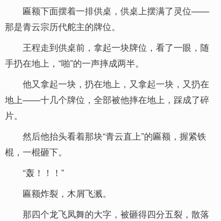
匾额下面摆着一排供桌，供桌上摆满了灵位——
那是青云宗历代舵主的牌位。
王程走到供桌前，拿起一块牌位，看了一眼，随
手扔在地上，“啪”的一声摔成两半。
他又拿起一块，扔在地上，又拿起一块，又扔在
地上——十几个牌位，全部被他摔在地上，踩成了碎
片。
然后他抬头看着那块“青云直上”的匾额，握紧铁
棍，一棍砸下。
“轰！！！”
匾额炸裂，木屑飞溅。
那四个龙飞凤舞的大字，被砸得四分五裂，散落