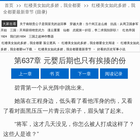
首页
>>
红楼美女如此多娇，我全都要
>>
红楼美女如此多娇，我
落尘逐风
全都要最新章节
(目录)
大家在看
关于南朝贵公子是我冒充的这回事
穿越大唐：当个闲王这么难
抗战：从周卫国参军
开始
三国：开局获得绝世武力
谍云重重
仙都
贞观第一奸臣，李二求我别辞职！
红色帝国
1924
我们的1654
三国之超神作弊器
-
-
红楼美女如此多娇，我全都要 落尘逐风
红楼美女如此多娇，我全都要全文阅读
红楼美女如此
-
-
多娇，我全都要txt下载
红楼美女如此多娇，我全都要最新章节
好看的历史军事小说
第637章 元婴后期也只有挨揍的份
上一章
书 页
下一章
阅读记录
碧霄第一个从光阵中跳出来。
她落在王程身边，低头看了看他浑身的伤，又看
了看对面黑压压一片青云宗弟子，眉头皱了起来。
“将军，这才几天没见，你怎么被人打成这样了？
这些人是谁？”