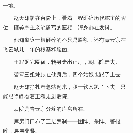
一地。
赵天雄趴在台阶上，看着王程砸碎历代舵主的牌
位，砸碎宗主亲笔题写的匾额，浑身都在发抖。
他知道这一棍砸碎的不只是匾额，还有青云宗在
飞云城几十年的根基和脸面。
王程砸完匾额，转身走出正厅，朝后院走去。
碧霄三姐妹跟在他身后，四个姑娘也跟了上去。
赵天雄挣扎着想站起来，腿一软又趴了下去，只
能眼睁睁看着王程走进后院。
后院是青云宗分舵的库房所在。
库房门口布了三层禁制——困阵、杀阵、警报
阵，层层叠叠。