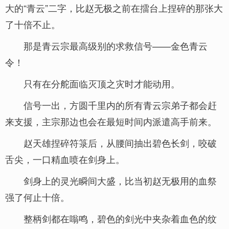
大的“青云”二字，比赵无极之前在擂台上捏碎的那张大
了十倍不止。
那是青云宗最高级别的求救信号——金色青云
令！
只有在分舵面临灭顶之灾时才能动用。
信号一出，方圆千里内的所有青云宗弟子都会赶
来支援，主宗那边也会在最短时间内派遣高手前来。
赵天雄捏碎符箓后，从腰间抽出碧色长剑，咬破
舌尖，一口精血喷在剑身上。
剑身上的灵光瞬间大盛，比当初赵无极用的血祭
强了何止十倍。
整柄剑都在嗡鸣，碧色的剑光中夹杂着血色的纹