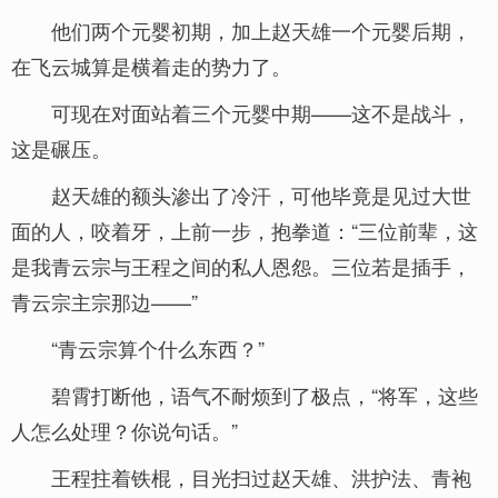
他们两个元婴初期，加上赵天雄一个元婴后期，
在飞云城算是横着走的势力了。
可现在对面站着三个元婴中期——这不是战斗，
这是碾压。
赵天雄的额头渗出了冷汗，可他毕竟是见过大世
面的人，咬着牙，上前一步，抱拳道：“三位前辈，这
是我青云宗与王程之间的私人恩怨。三位若是插手，
青云宗主宗那边——”
“青云宗算个什么东西？”
碧霄打断他，语气不耐烦到了极点，“将军，这些
人怎么处理？你说句话。”
王程拄着铁棍，目光扫过赵天雄、洪护法、青袍