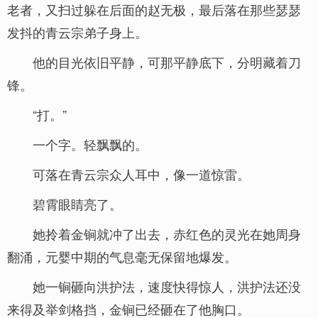
老者，又扫过躲在后面的赵无极，最后落在那些瑟瑟
发抖的青云宗弟子身上。
他的目光依旧平静，可那平静底下，分明藏着刀
锋。
“打。”
一个字。轻飘飘的。
可落在青云宗众人耳中，像一道惊雷。
碧霄眼睛亮了。
她拎着金锏就冲了出去，赤红色的灵光在她周身
翻涌，元婴中期的气息毫无保留地爆发。
她一锏砸向洪护法，速度快得惊人，洪护法还没
来得及举剑格挡，金锏已经砸在了他胸口。