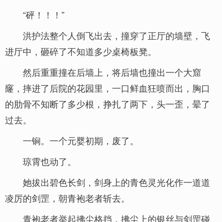
“砰！！！”
洪护法整个人倒飞出去，撞穿了正厅的墙壁，飞
进厅中，砸碎了不知道多少桌椅板凳。
然后重重撞在后墙上，将后墙也撞出一个大窟
窿，摔进了后院的花园里，一口鲜血狂喷而出，胸口
的肋骨不知断了多少根，挣扎了两下，头一歪，晕了
过去。
一锏。一个元婴初期，废了。
琼霄也动了。
她拔出碧色长剑，剑身上的青色灵光化作一道道
凌厉的剑罡，朝青袍老者斩去。
青袍老者举起拂尘格挡，拂尘上的银丝与剑罡碰