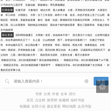
小子的古代上进日常
玄鉴仙族
家族修仙：李氏家族崛起
经典收藏
红楼天骄
大秦海归
独治大明
唐人的餐桌
大唐：开局扮演天机神算
大唐逆行
者
军工科技
大明国士
大明：当了三年圣孙，称帝六十载
皇后，你也不想皇上丢了江山吧
满
朝忠臣：刚登基，竟被呆妹直播
秦功
隐者
抗战：黄埔签到百天统领北洋军阀
大明合伙人
平
推三国，没人比我更快
我的绝品冷艳皇妃
我在各个朝代辅佐昏君
重生三国闹革命
穿越之我在
古代搞发明
最近更新
回到明初做藩王
大明第一贪官，你说咱杀不得？
回大唐当个小地主
让你带问题女
兵，你全养成特种兵王了？
太上遥
江山绝色榜
陛下，你管这叫没落寒门？
红楼之宁荣在
世
本诗仙拥兵百万，你让我自重？
末世猎皇
明末：我崇祯，再造大明
靖康英雄志
大明
1629：我崇祯，开局单挑皇太极
三国：我为刘禅,霄汉永灿
木上春秋
汉鼎新章从丹阳到天下
赵
云别传
三国：请叫我汉献大帝！
我在明末当流民
大唐长生者：看尽大唐风华
-
我都还没开始，你们好感度就爆了 新生旋律旋律新生
我都还没开始，你们好感度就爆了txt下载
-
-
-
我都还没开始，你们好感度就爆了最新章节
我都还没开始，你们好感度就爆了全文阅读
好
看的历史军事小说
搜索

书库
分类
作者
全本
排行
首页
点击榜
推荐榜
收藏榜
临时书架
电脑版
全部小说
最近更新
网站地图
会员书架