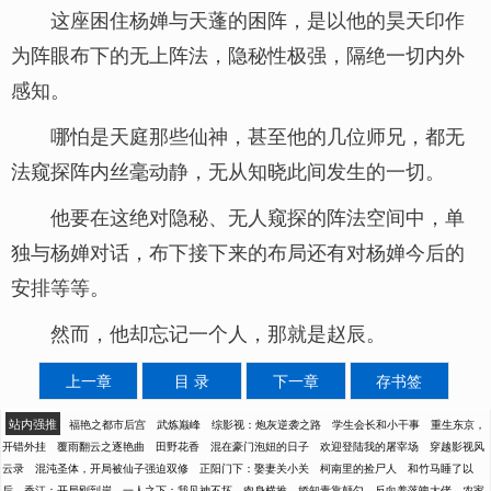
这座困住杨婵与天蓬的困阵，是以他的昊天印作
为阵眼布下的无上阵法，隐秘性极强，隔绝一切内外
感知。
哪怕是天庭那些仙神，甚至他的几位师兄，都无
法窥探阵内丝毫动静，无从知晓此间发生的一切。
他要在这绝对隐秘、无人窥探的阵法空间中，单
独与杨婵对话，布下接下来的布局还有对杨婵今后的
安排等等。
然而，他却忘记一个人，那就是赵辰。
上一章
目 录
下一章
存书签
站内强推
福艳之都市后宫
武炼巅峰
综影视：炮灰逆袭之路
学生会长和小干事
重生东京，
开错外挂
覆雨翻云之逐艳曲
田野花香
混在豪门泡妞的日子
欢迎登陆我的屠宰场
穿越影视风
云录
混沌圣体，开局被仙子强迫双修
正阳门下：娶妻关小关
柯南里的捡尸人
和竹马睡了以
后
香江：开局刚到岸
一人之下：我见神不坏，肉身横推
娇知青靠颠勺，反向养落魄大佬
农家