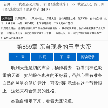
首页
>>
我都还没开始，你们好感度就爆了
>>
我都还没开始，你
新生旋律旋律新生
们好感度就爆了最新章节
(目录)
大家在看
我不是野人
大明第一狂士
穿越大唐：当个闲王这么难
修罗武神
奋斗在沙俄
抗
日：大将之路
仙都
寒门崛起
北宋穿越指南
三国之超神作弊器
-
我都还没开始，你们好感度就爆了 新生旋律旋律新生
我都还没开始，你们好感度就爆了全文阅
-
-
-
读
我都还没开始，你们好感度就爆了txt下载
我都还没开始，你们好感度就爆了最新章节
好看的历史军事小说
第859章 亲自现身的玉皇大帝
上一章
书 页
下一章
阅读记录
听到天蓬急切的声音，杨婵看去，就看到神色凝
重的天蓬，她的脸色也变的不好看，虽然心里有准备
自己的舅舅会借机算计，可没想到竟然在这个节骨眼
上，这还真符合舅舅的性格。
她强自镇定下来，看着天蓬说道。