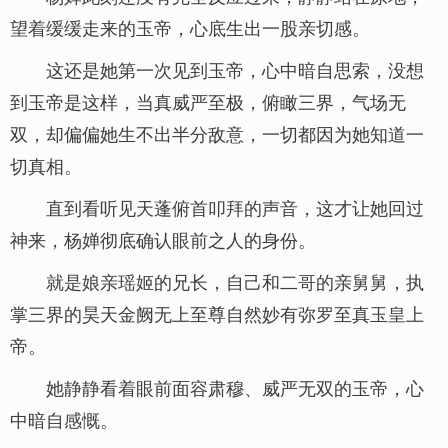
望着缓缓走来的玉帝，心底生出一股亲切感。
这还是她第一次见到玉帝，心中暗自思索，没想
到玉帝是这样，当真威严至极，俯瞰三界，气场无
双，却偏偏她生不出半分敌意，一切都因为她知道一
切真相。
直到看听见天蓬俯首叩拜的声音，这才让她回过
神来，杨婵彻底确认眼前之人的身份。
就是娘亲瑶姬的兄长，自己和二哥的亲舅舅，执
掌三界的昊天金阙无上至尊自然妙有弥罗至真玉皇上
帝。
她静静看着眼前面容肃穆、威严无双的玉帝，心
中暗自感慨。