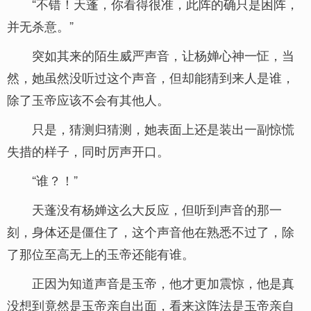
“不错！天蓬，你看得很准，此阵的确只是困阵，
并无杀意。”
突如其来的陌生威严声音，让杨婵心神一怔，当
然，她虽然没听过这个声音，但却能猜到来人是谁，
除了玉帝应该不会有其他人。
只是，猜测归猜测，她表面上还是装出一副惊慌
失措的样子，同时厉声开口。
“谁？！”
天蓬没有杨婵这么大反应，但听到声音的那一
刻，身体还是僵住了，这个声音他在熟悉不过了，除
了那位至高无上的玉帝还能有谁。
正因为知道声音是玉帝，他才更加震惊，他是真
没想到竟然是玉帝亲自出面，看来这阵法是玉帝亲自