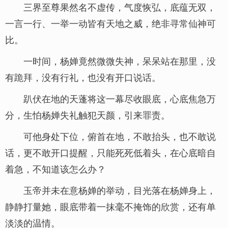
三界至尊果然名不虚传，气度恢弘，底蕴无双，
一言一行、一举一动皆有天地之威，绝非寻常仙神可
比。
一时间，杨婵竟然微微失神，呆呆站在那里，没
有跪拜，没有行礼，也没有开口说话。
趴伏在地的天蓬将这一幕尽收眼底，心底焦急万
分，生怕杨婵失礼触犯天颜，引来罪责。
可他身处下位，俯首在地，不敢抬头，也不敢说
话，更不敢开口提醒，只能死死低着头，在心底暗自
着急，不知道该怎么办？
玉帝并未在意杨婵的举动，目光落在杨婵身上，
静静打量她，眼底带着一抹毫不掩饰的欣赏，还有单
淡淡的温情。