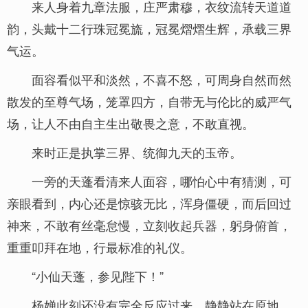
来人身着九章法服，庄严肃穆，衣纹流转天道道
韵，头戴十二行珠冠冕旒，冠冕熠熠生辉，承载三界
气运。
面容看似平和淡然，不喜不怒，可周身自然而然
散发的至尊气场，笼罩四方，自带无与伦比的威严气
场，让人不由自主生出敬畏之意，不敢直视。
来时正是执掌三界、统御九天的玉帝。
一旁的天蓬看清来人面容，哪怕心中有猜测，可
亲眼看到，内心还是惊骇无比，浑身僵硬，而后回过
神来，不敢有丝毫怠慢，立刻收起兵器，躬身俯首，
重重叩拜在地，行最标准的礼仪。
“小仙天蓬，参见陛下！”
杨婵此刻还没有完全反应过来，静静站在原地，