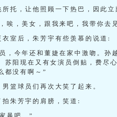
姚所托，让他照顾一下热巴，因此立
了，唉，美女，跟我来吧，我带你去
更衣室后，朱芳宇有些羡慕的说道:
演员，今年还和董婕在家中激吻。孙越
。苏阳现在又有女演员倒贴，费尽
么都没有啊～”
，男篮球员们再次大笑了起来。
了拍朱芳宇的肩膀，笑道:
家暴吧。”