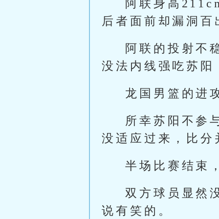
阿联身高211
后者面前却漏洞百
阿联的投射不
没法内线强吃苏阳
龙国男篮的进
所幸苏阳不参
没适应过来，比分
半场比赛结束，
双方球员显然
说有笑的。