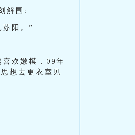
刻解围:
见苏阳。”
喜欢嫩模，09年
心思想去更衣室见