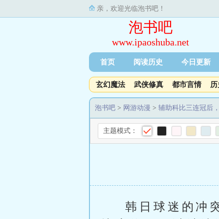
亲，欢迎光临泡书吧！
泡书吧
www.ipaoshuba.net
首页
阅读历史
今日更新
玄幻魔法
武侠修真
都市言情
历
泡书吧
>
网游动漫
>
辅助科比三连冠后
主题模式：
韩日球迷的冲