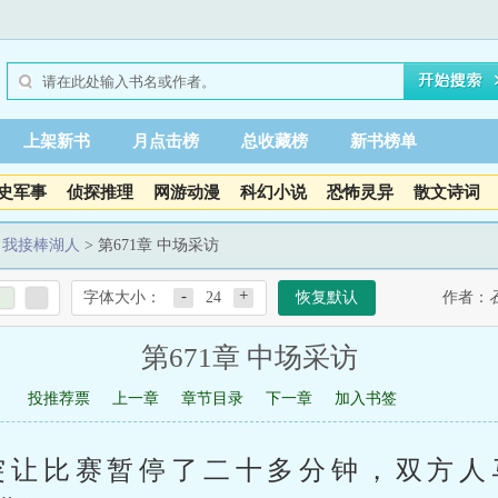
上架新书
月点击榜
总收藏榜
新书榜单
史军事
侦探推理
网游动漫
科幻小说
恐怖灵异
散文诗词
，我接棒湖人
> 第671章 中场采访
-
+
字体大小：
24
恢复默认
作者：
第671章 中场采访
投推荐票
上一章
章节目录
下一章
加入书签
突让比赛暂停了二十多分钟，双方人