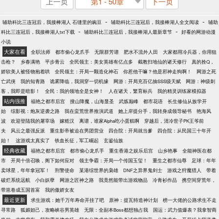
上一页
第1 - 50章
下一页
-
-
辅助科比三连冠后，我接棒湖人 石缝里的豌豆
辅助科比三连冠后，我接棒湖人全文阅读
辅助
-
-
科比三连冠后，我接棒湖人txt下载
辅助科比三连冠后，我接棒湖人最新章节
好看的网游动漫
小说
大家在看
全职法师
都市偷心龙爪手
无限群芳谱
肥水不流外人田
大家都用冷兵器，你用狙
击枪？
乡春满艳
平步青云
全民领主：美女英雄有亿点多
截教扫地仙的诸天修行
真的拴Q，
娇软美人被怪物抱着哄
全民领主：开局一颗造化神石
你惹他干嘛？他是邪神走狗啊！
网游之死
亡武侠
我的知青路
诡雾降临，我洞穿一切机缘
网游：开局充百亿抽SSS级天赋
网游：神级刺
客，我即是暗影！
全民：我的领地全是女神！
人在诸天，繁育标兵
我的精灵训练家模拟器
站内强推
福艳之都市后宫
搜山降魔，山海显圣
武炼巅峰
都市花语
长生修仙从族学开
始
综影视：炮灰逆袭之路
我在蛮荒世界推演武道
她上岸提分手，我转身成领导秘书
艳海风
波
欢迎登陆我的屠宰场
嫁糙汉
离谱，谁家Alpha吃小蛋糕啊
穿越后，清冷世子PK王爷前
夫
风云之最强反派
重生影帝被迫在男团营业
四合院：开局就当爹
四合院：从民国三十年开
始！
这游戏太真实了
铁血长征，军工崛起
玄鉴仙族
经典收藏
福艳之都市后宫
都市偷心龙爪手
重生香港之娱乐后宫
山乡艳事
全能神医在都
市
开局十倍召唤，阁下如何应对
领主争霸：开局一个传国玉玺！
重生之都市仙尊
足球：年年
卖球星，年年拿冠军！
刑警使命
某港综世界的枭雄
DNF之异界鬼剑士
游戏之狩魔猎人
带着
破烂系统远航
小白妖孽
网游之匠神之路
我竟然能带出游戏物品
冷青衫作品
携空间穿荒年，
带崽卷成五国首富
我的傲娇女友
最近更新
求生游戏：她千万年寿命开挂了吧
原神：提瓦特造神计划
榜一大佬的公路求生不走
寻常路
狐媚妲己，攻略峡谷男英雄
无限：全副本Boss都想独占我
国运：武力值爆表？我拿智商