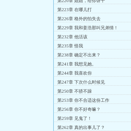
第220章 姐姐，给你饼干
第223章 在哪儿打
第226章 格外的怕失去
第229章 我和姜浩那叫兄弟情！
第232章 他活该
第235章 怪我
第238章 确定不出来？
第241章 我想见她。
第244章 我喜欢你
第247章 下次什么时候见
第250章 不骄不躁
第253章 你不合适这份工作
第256章 你不好奇嘛？
第259章 见鬼了！
第262章 真的出事儿了？