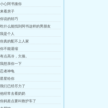
章 小心阿书揍你
章 来看房子
章 你说的轻巧
章 吃什么能找到阿书这样的男朋友
章 我是个人
章 你真的配不上人家
章 你不能退缩
章 有点高冷，欠揍。
章 我想亲你一下
章 忍者神龟
章 星星给你
章 我们已经尽力了
章 他经常去看奶奶
章 你妈差点要叫救护车了