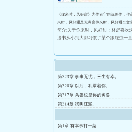
《你来时，风好甜》为作者宁雨沉创作，作
来时，风好甜及无弹窗你来时，风好甜全文免
简介:关于你来时，风好甜：林舒喜欢
遇书从小到大都习惯了某个跟屁虫一
到跟屁虫旁边站着一个虎视眈眈的男人
开始我不喜欢你了。”“我不同意。”“
来，林舒抱着沈遇书手臂撒娇，“沈遇
人傲娇，林舒刚有点小失落，就听到他
第323章 事事无忧，三生有幸。
第320章 以后，我罩着你。
第317章 禽兽也是你的禽兽
第314章 我叫江耀。
第1章 有本事打一架