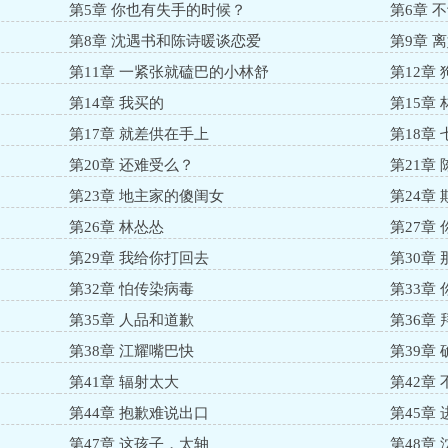
第5章 你也有失手的时候？
第6章 
第8章 沈遇书和陈诗暖谈恋爱
第9章 
第11章 一紧张就磕巴的小林舒
第12章
第14章 我买的
第15章
第17章 就差供在手上
第18章
第20章 还难受么？
第21章
第23章 地主家的傻闺女
第24章
第26章 林怂怂
第27章
第29章 我给你打回去
第30章
第32章 怕传染病毒
第33章
第35章 人品和道歉
第36章
第38章 江耀嘴巴快
第39章
第41章 辐射太大
第42章
第44章 抱歉难说出口
第45章
第47章 这孩子，太轴
第48章