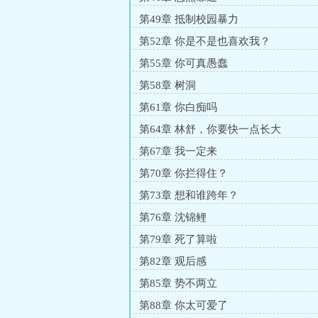
第49章 抵制校园暴力
第52章 你是不是也喜欢我？
第55章 你可真愚蠢
第58章 树洞
第61章 你白痴吗
第64章 林舒，你要快一点长大
第67章 我一定来
第70章 你拦得住？
第73章 想和谁跨年？
第76章 沈锦鲤
第79章 死了算啦
第82章 观后感
第85章 势不两立
第88章 你太可爱了