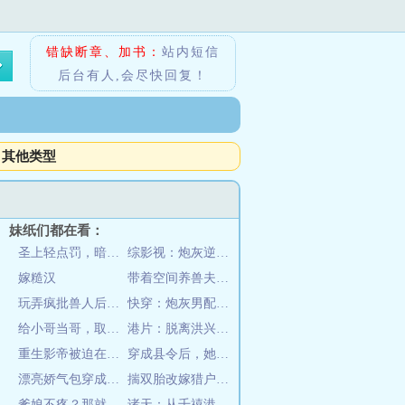
错缺断章、加书：
站内短信
后台有人,会尽快回复！
其他类型
妹纸们都在看：
圣上轻点罚，暗卫又哭了
综影视：炮灰逆袭之路
嫁糙汉
带着空间养兽夫，恶雌成了万人迷
玩弄疯批兽人后，我在兽校被宠坏
快穿：炮灰男配不走剧情
给小哥当哥，取黑瞎子做老婆
港片：脱离洪兴之后彻底崛起
重生影帝被迫在男团营业
穿成县令后，她带领朝臣搞内卷
漂亮娇气包穿成炮灰后被盯上了
揣双胎改嫁猎户，带夫家暴富吃肉
爹娘不疼？那就换！做王爷他闺女
诸天：从千禧港片开始