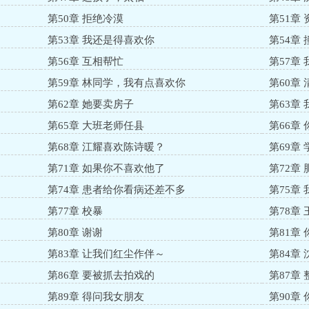
第50章 拒绝冷漠
第51章
第53章 我还是得喜欢你
第54章
第56章 互相帮忙
第57章
第59章 林同学，我有点喜欢你
第60章
第62章 她要卖房子
第63章
第65章 大班老师任县
第66章
第68章 江耀喜欢陈诗暖？
第69章
第71章 如果你不喜欢他了
第72章
第74章 患者给你看病还差不多
第75章
第77章 校暴
第78章
第80章 谢谢
第81章
第83章 让我们红尘作伴～
第84章
第86章 要被抓去拍戏的
第87章
第89章 得问我女朋友
第90章