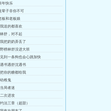
 新年快乐
 这辈子非你不可
 老板和老板娘
章 我送的都喜欢
章 林舒，对不起
章 我把奶奶弄丢了
章 野榜林舒没进大班
章 见到一条狗也会心跳加快
章 遇书遇舒沈遇书
章 把你的糖都给我
 幼稚鬼
章 当局者迷
章 二次进攻
章 约法三章（超甜）
章 我有女朋友了