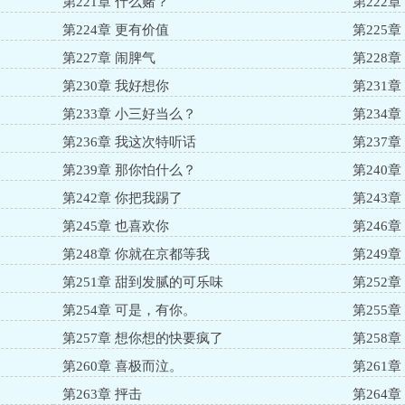
第221章 什么赌？
第222章
第224章 更有价值
第225
第227章 闹脾气
第228
第230章 我好想你
第231
第233章 小三好当么？
第234
第236章 我这次特听话
第237
第239章 那你怕什么？
第240
第242章 你把我踢了
第243
第245章 也喜欢你
第246
第248章 你就在京都等我
第249
第251章 甜到发腻的可乐味
第252
第254章 可是，有你。
第255
第257章 想你想的快要疯了
第258章
第260章 喜极而泣。
第261
第263章 抨击
第264