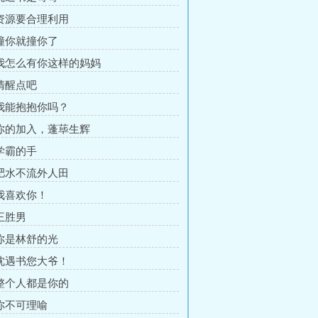
 资源要合理利用
 撞你就撞你了
 我怎么有你这样的妈妈
 清醒点吧
 我能抱抱你吗？
 你的加入，蓬荜生辉
 学霸的手
 肥水不流外人田
 我喜欢你！
 王胜男
 你是林舒的光
 沈遇书您大爷！
 整个人都是你的
 你不可理喻