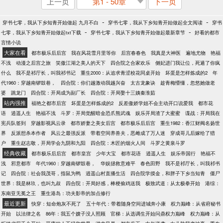
上一页
第1 - 50章
下一页
-
-
穿书七零，我从下乡知青开始做起 九月不白
穿书七零，我从下乡知青开始做起全文阅读
穿书
-
-
七零，我从下乡知青开始做起txt下载
穿书七零，我从下乡知青开始做起最新章节
好看的都市
言情小说
大家在看
都市极乐后后宫
我在风花雪月里等你
后宫春春色
我真是大神医
遍地尤物
艳福
不浅
动漫之后宫之旅
笑傲江湖之美人的天下
四合院之合家欢乐
侧妃进门我让位，死遁了你疯
什么
我不是祁厅长，叫我祁书记
重生2000：从追求青涩校花同桌开始
坏蛋是怎样炼成的2
年
代1960：穿越南锣鼓巷，
四合院：你们越激动我越兴奋
太古龙象诀
趁青梅懵懂，忽悠她做老
婆
跳龙门
四合院：开局成为副厂长
四合院：开局娶十三姨秦淮茹
站内强推
福艳之都市后宫
坏蛋是怎样炼成的2
反差傲娇学姐不会主动开口说爱我
都市花
语
逍遥人生
艳福不浅
斗罗：开局觉醒暗金恐爪熊武魂
娱乐开局渣了大蜜蜜
谍战：开局我在
宪兵队签到
穿越影视风云录
都市娇妻之美女后宫
都市极乐后后宫
重生1982：香江财阀名扬世
界
反派想杀本作者
风云之最强反派
带着空间养兽夫，恶雌成了万人迷
穿成哥儿后嫁给了猎
户
重生赵志敬，开局学会九阴和九阳
四合院：木匠的烟火人间
斗罗之黄泉斗罗
经典收藏
都市极乐后后宫
都市皇宫
少年大宝
都市花语
逍遥人生
娱乐帝国行
艳福不
浅
邪意都市
年代1960：穿越南锣鼓巷，
华娱拯救意难平
春色田野
我不是祁厅长，叫我祁书
记
四合院：社会我茂哥，指鼠为鸭
逍遥山村直播生活
四合院学摸金，和胖子下乡当知青
僵尸
世界：我是林玖，也叫九叔
四合院：开局好感，棒梗偷鸡送我
极致武道：从太极拳开始
港综：
东南亚无冕之王
重生港岛：功夫影帝的加点修行
最近更新
快穿：短命炮灰不死了
五十年代：带着随身空间进城奔小康
权力巅峰：从省府秘书
开始
以法律之名
86年：我五个嫂子没人照顾
官梯：从选调生开始问鼎权力巅峰
权力巅峰：从