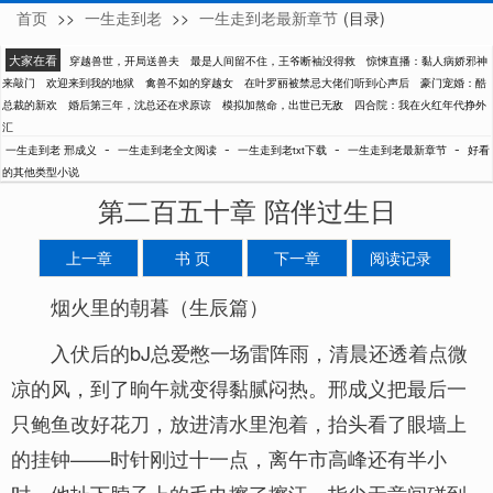
首页
>>
一生走到老
>>
一生走到老最新章节
(目录)
邢成义
大家在看
穿越兽世，开局送兽夫
最是人间留不住，王爷断袖没得救
惊悚直播：黏人病娇邪神
来敲门
欢迎来到我的地狱
禽兽不如的穿越女
在叶罗丽被禁忌大佬们听到心声后
豪门宠婚：酷
总裁的新欢
婚后第三年，沈总还在求原谅
模拟加熬命，出世已无敌
四合院：我在火红年代挣外
汇
-
-
-
-
一生走到老 邢成义
一生走到老全文阅读
一生走到老txt下载
一生走到老最新章节
好看
的其他类型小说
第二百五十章 陪伴过生日
上一章
书 页
下一章
阅读记录
烟火里的朝暮（生辰篇）
入伏后的bJ总爱憋一场雷阵雨，清晨还透着点微
凉的风，到了晌午就变得黏腻闷热。邢成义把最后一
只鲍鱼改好花刀，放进清水里泡着，抬头看了眼墙上
的挂钟——时针刚过十一点，离午市高峰还有半小