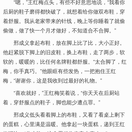
“嗯，”王红梅点头，有些不好意思地说，“我看你
后厨的鞋子磨得都快破了，就想着给你做双布鞋，穿
着舒服。我从老家带来的针线，晚上等你睡着了就偷
偷做，做了快一个月才做好，不知道合不合脚。”
邢成义拿起布鞋，放在脚上比了比，大小正好。
他赶紧脱下脚上的旧皮鞋，换上布鞋，走了两步，软
软的，暖暖的，比任何名牌鞋都舒服。“太合脚了，红
梅，你手真巧。”他眼眶有些发热，一把抱住王红
梅，“谢谢你，这是我收到过最好的礼物。”
“喜欢就好，”王红梅笑着说，“你天天在后厨站
着，穿舒服点的鞋子，脚也能少遭点罪。”
邢成义低头看着脚上的布鞋，又看了看桌上剩下
的蛋糕，心里满是温暖。他拿起一块蛋糕，递到王红