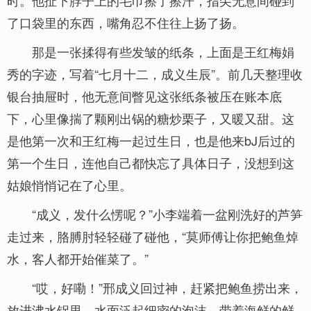
时。他扯下脖子上的毛巾擦了擦汗，指尖无意间碰到
了口袋里的东西，嘴角忍不住往上扬了扬。
那是一张揉得有些发皱的纸条，上面是王红梅娟
秀的字迹，写着“七月十二，成义生辰”。前几天整理收
银台抽屉时，他无意间瞥见这张纸条被压在账本底
下，心里像揣了颗刚出锅的糖炒栗子，又暖又甜。这
是他第一次和王红梅一起过生日，也是他来bJ后过的
第一个生日，连他自己都快忘了具体日子，没想到这
姑娘悄悄记在了心里。
“成义，发什么愣呢？”小李端着一盆刚洗好的芦笋
走过来，胳膊肘轻轻碰了碰他，“莫师傅让你把鲍鱼焯
水，客人都开始催菜了。”
“哎，好嘞！”邢成义回过神，赶紧把鲍鱼捞出来，
放进沸水锅里。水面泛起细密的泡沫，带着海鲜的鲜