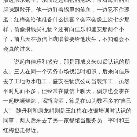
腥味飘散开。他一边盯着锅里的鲍鱼，一边忍不住琢
磨：红梅会给他准备什么惊喜？会不会像上次七夕那
样，偷偷攒钱买礼物？还有向佳乐和盛安那两个小
子，前几天在微信上嚷嚷着要给他庆生，不知道会不
会真的过来。
说起向佳乐和盛安，那是邢成义来bJ后认识的朋
友。三人在同一个劳务市场找活时相识，后来向佳乐
去了工地做水电工，盛安在物流公司当装卸工，虽然
平时见面不多，但经常在微信上聊天，偶尔也会凑在
一起吃顿烧烤，喝瓶啤酒，算是在bJ为数不多的“自己
人”。魏丹利和康龙娟则是王红梅在收银培训时认识的
同事，两人后来去了另一家餐馆当服务员，平时和王
红梅也走得近。