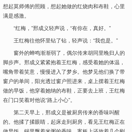
想起莫师傅的照顾，想起她做的红烧肉和布鞋，心里
满是感激。
“红梅，”邢成义轻声说，“有你在，真好。”
王红梅往他怀里钻了钻，轻声说：“我也是。”
窗外的蝉鸣渐渐弱了，偶尔传来胡同里晚归人的
脚步声。邢成义紧紧抱着王红梅，感受着她的体温，
嘴角带着笑意，慢慢进入了梦乡。他梦见他们换了带
窗户的单间，阳光透过窗户照进来，桌上摆着王红梅
做的早饭，他穿着她纳的布鞋，正要去上班，王红梅
在门口笑着对他说“路上小心”。
第二天早上，邢成义是被厨房传来的香味叫醒
的。他揉了揉眼睛，起床走到厨房，看见王红梅正在
做早饭，锅里飘着米粥的香味，案板上还放着几个刚