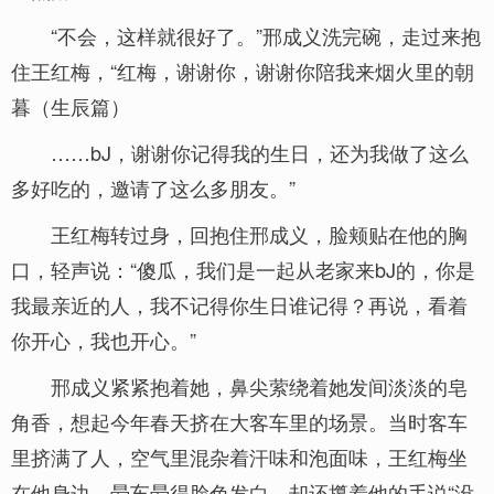
“不会，这样就很好了。”邢成义洗完碗，走过来抱
住王红梅，“红梅，谢谢你，谢谢你陪我来烟火里的朝
暮（生辰篇）
……bJ，谢谢你记得我的生日，还为我做了这么
多好吃的，邀请了这么多朋友。”
王红梅转过身，回抱住邢成义，脸颊贴在他的胸
口，轻声说：“傻瓜，我们是一起从老家来bJ的，你是
我最亲近的人，我不记得你生日谁记得？再说，看着
你开心，我也开心。”
邢成义紧紧抱着她，鼻尖萦绕着她发间淡淡的皂
角香，想起今年春天挤在大客车里的场景。当时客车
里挤满了人，空气里混杂着汗味和泡面味，王红梅坐
在他身边，晕车晕得脸色发白，却还攥着他的手说“没