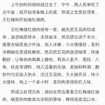
上午的时间很快就过去了。中午，两人简单吃了
点午饭，就开始准备晚上的菜。邢成义负责处理鱼，
王红梅则开始做红烧肉。
王红梅做红烧肉很有一套。她先把五花肉切成
块，放进锅里焯水，去掉血沫，然后捞出沥干水分。
接着在锅里放少许油，加入冰糖，小火慢慢炒，直到
冰糖融化变成焦糖色。然后把五花肉放进锅里，快速
翻炒，让每块肉都裹上糖色。再加入姜片、葱段、八
角、桂皮等调料，倒入适量的生抽、老抽和料酒，翻
炒均匀后加入热水，没过五花肉。大火烧开后，转小
火慢炖，炖上一个多小时，直到肉变得软烂入味。
邢成义处理完鱼，就站在旁边看着王红梅做红烧
肉。锅里的肉散发出浓郁的香味，馋得他直流口水。