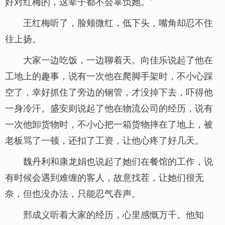
好对红梅的，这辈子都不会辜负她。”
王红梅听了，脸颊微红，低下头，嘴角却忍不住
往上扬。
大家一边吃饭，一边聊着天。向佳乐说起了他在
工地上的趣事，说有一次他在爬脚手架时，不小心踩
空了，幸好抓住了旁边的钢管，才没掉下去，吓得他
一身冷汗。盛安则说起了他在物流公司的经历，说有
一次他卸货物时，不小心把一箱货物摔在了地上，被
老板骂了一顿，还扣了工资，让他心疼了好几天。
魏丹利和康龙娟也说起了她们在餐馆的工作，说
有时候会遇到难缠的客人，故意找茬，让她们很无
奈，但也没办法，只能忍气吞声。
邢成义听着大家的经历，心里感慨万千。他知