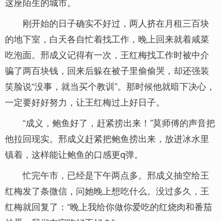
这座陌生的城市。
刚开始的日子确实不好过，两人挤在月租三百块
的地下室，白天各自忙着找工作，晚上回来就着咸菜
吃泡面。邢成义记得有一次，王红梅找工作时被中介
骗了两百块钱，回来后躲在被子里偷偷哭，却还强装
笑脸说“没事，就当买个教训”。那时候他就暗下决心，
一定要好好努力，让王红梅过上好日子。
“成义，鲍鱼好了，赶紧捞出来！”莫师傅的声音把
他拉回现实。邢成义赶紧把鲍鱼捞出来，放进冰水里
镇着，这样能让鲍鱼的口感更q弹。
忙完午市，已经是下午两点多。邢成义抽空给王
红梅发了条微信，问她晚上想吃什么。没过多久，王
红梅就回复了：“晚上我给你做你爱吃的红烧肉和番茄