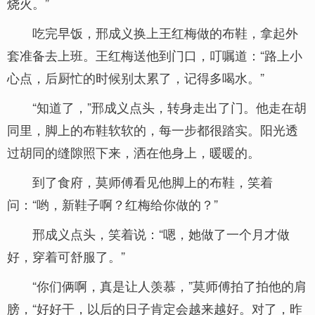
烧火。”
吃完早饭，邢成义换上王红梅做的布鞋，拿起外
套准备去上班。王红梅送他到门口，叮嘱道：“路上小
心点，后厨忙的时候别太累了，记得多喝水。”
“知道了，”邢成义点头，转身走出了门。他走在胡
同里，脚上的布鞋软软的，每一步都很踏实。阳光透
过胡同的缝隙照下来，洒在他身上，暖暖的。
到了食府，莫师傅看见他脚上的布鞋，笑着
问：“哟，新鞋子啊？红梅给你做的？”
邢成义点头，笑着说：“嗯，她做了一个月才做
好，穿着可舒服了。”
“你们俩啊，真是让人羡慕，”莫师傅拍了拍他的肩
膀，“好好干，以后的日子肯定会越来越好。对了，昨