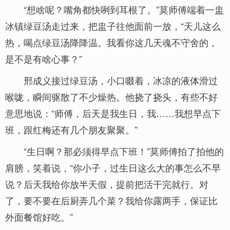
“想啥呢？嘴角都快咧到耳根了。”莫师傅端着一盅
冰镇绿豆汤走过来，把盅子往他面前一放，“天儿这么
热，喝点绿豆汤降降温。我看你这几天魂不守舍的，
是不是有啥心事？”
邢成义接过绿豆汤，小口啜着，冰凉的液体滑过
喉咙，瞬间驱散了不少燥热。他挠了挠头，有些不好
意思地说：“师傅，后天是我生日，我……我想早点下
班，跟红梅还有几个朋友聚聚。”
“生日啊？那必须得早点下班！”莫师傅拍了拍他的
肩膀，笑着说，“你小子，过生日这么大的事怎么不早
说？后天我给你放半天假，提前把活干完就行。对
了，要不要在后厨弄几个菜？我给你露两手，保证比
外面餐馆好吃。”