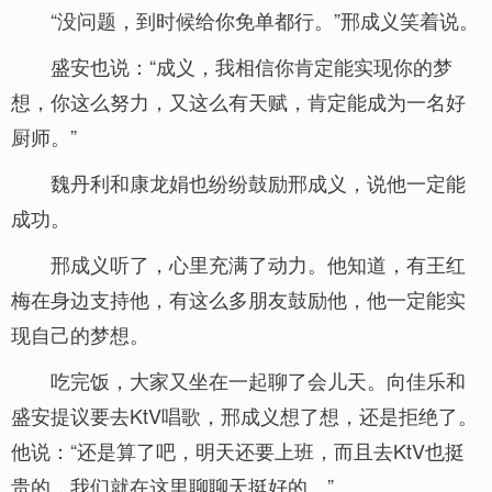
“没问题，到时候给你免单都行。”邢成义笑着说。
盛安也说：“成义，我相信你肯定能实现你的梦
想，你这么努力，又这么有天赋，肯定能成为一名好
厨师。”
魏丹利和康龙娟也纷纷鼓励邢成义，说他一定能
成功。
邢成义听了，心里充满了动力。他知道，有王红
梅在身边支持他，有这么多朋友鼓励他，他一定能实
现自己的梦想。
吃完饭，大家又坐在一起聊了会儿天。向佳乐和
盛安提议要去KtV唱歌，邢成义想了想，还是拒绝了。
他说：“还是算了吧，明天还要上班，而且去KtV也挺
贵的，我们就在这里聊聊天挺好的。”