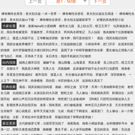
上一页
第1 - 50章
下一页
-
-
稀有雌性在兽世，兽夫别太猛 一木一世界
稀有雌性在兽世，兽夫别太猛全文阅读
稀有雌性在
-
-
兽世，兽夫别太猛txt下载
稀有雌性在兽世，兽夫别太猛最新章节
好看的其他类型小说
大家在看
离谱，谁家Alpha吃小蛋糕啊
都市女儿国
圣上轻点罚，暗卫又哭了
玩弄疯批兽人
后，我在兽校被宠坏
穿越兽世，开局送兽夫
民间风水师笔记
凡人仙葫
炮灰她每个位面都被病
娇盯上
最是人间留不住，王爷断袖没得救
做卡牌，我可是你祖宗！
谍战：我其实能识别间
谍
我把全修真界懒哭了
我在亮剑卖军火，打造超级独立团
小师叔乖乖，把门开开
欢迎来到我
的地狱
在叶罗丽被禁忌大佬们听到心声后
逼我下乡？科研军嫂搬空你全家
重生修仙之我靠八卦
带飞自己
柯南，开局杀了天皇
末日求生：我的手机刷出万亿物资
站内强推
福艳之都市后宫
嫡嫁千金
搜山降魔，山海显圣
男欢女爱
圣上轻点罚，暗卫又哭
了
花都太子
我真是大神医
完美人生
武炼巅峰
反差傲娇学姐不会主动开口说爱我
渔港春
夜
坏蛋是怎样炼成的2
都市花语
逍遥人生
长生修仙从族学开始
穿越大周
深宫锁春色
一
人之下：我见神不坏，肉身横推
四合院：木匠的烟火人间
这游戏太真实了
经典收藏
谍战：我其实能识别间谍
诡秘：求职之旅
宝可梦：开局一只美纳斯和君主蛇
都市
女儿国
抗战独立发展：从游击队到大兵团
蛟蛇之欲
凡人修仙：我有随身灵田
影视综合：从民
国开始
偷听心声后贝吉塔逆转绝望未来
绝世唐门之金银成神
【柯南】只想苟活却被迫加入主
线
影视世界从四合院开始
龙珠：我有系统，你们修炼真慢
神奇宝贝之羁绊大圣
天灾末世囤货
生存能手
读心花瓶后，影帝天天破大防
九叔：我成了千鹤道长，威震道门
凡人修仙：从一介散
修开始
火影：开局在木叶卖蜜雪冰茶
穿越后我成了师尊的童养媳！
最近更新
古代娇娘穿七零，冷面军官沦陷了
港夜熟色
御兽小师妹穿越，全村猪猪听号令
偷
亲一口，阴郁大佬变成恋爱脑
疯柳腰
重生千禧，从八岁开始摆摊
皇后的容光
御兽：无法进