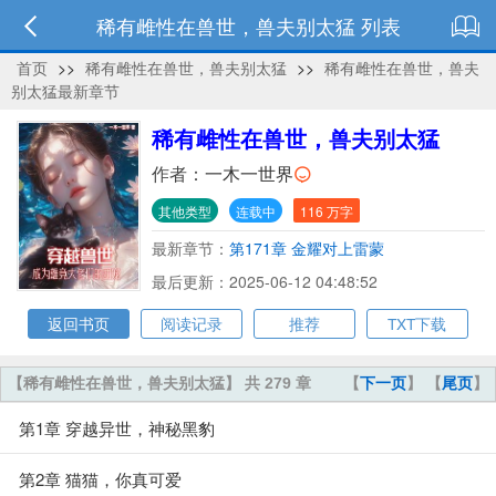
稀有雌性在兽世，兽夫别太猛 列表
首页
>>
稀有雌性在兽世，兽夫别太猛
>>
稀有雌性在兽世，兽夫
别太猛最新章节
稀有雌性在兽世，兽夫别太猛
作者：
一木一世界
其他类型
连载中
116 万字
最新章节：
第171章 金耀对上雷蒙
最后更新：2025-06-12 04:48:52
返回书页
阅读记录
推荐
TXT下载
【稀有雌性在兽世，兽夫别太猛】 共 279 章
【
下一页
】 【
尾页
】
第1章 穿越异世，神秘黑豹
第2章 猫猫，你真可爱