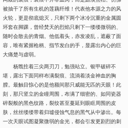
被抽干了所有生机的莲藕纤维！代表他本源之力的风
火轮，更是彻底熄灭，只剩下两个冰冷沉重的金属圆
环套在脚踝，曾经焚天的烈焰只剩下一缕缕微弱的、
随时会散去的青烟。他低着头，赤发凌乱，遮蔽了面
容，唯有紧握枪柄、指节发白的手，显露出内心的巨
大痛楚与虚弱。
杨戬拄着三尖两刃刀，勉强站立。银甲破碎不
堪，露出下面同样布满裂痕、流淌着淡金神血的胸
膛。最触目惊心的是他额间那只威能无匹的天眼！此
刻，那只竖立的金瞳周围，布满了细密的、如同瓷器
碎裂般的黑色纹路，裂纹甚至蔓延到眼眶周围的皮
肤，丝丝缕缕带着归墟侵蚀气息的黑气从中渗出。每
一次天眼试图凝聚微弱的金光，都会引发更剧烈的刺