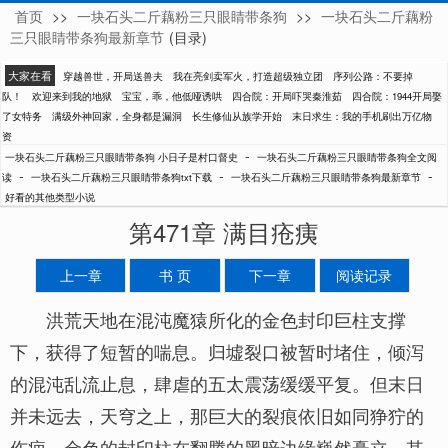
首页
>>
一块石头二斤藕粉三只眼睛带条狗
>>
一块石头二斤藕粉
小日子是村口督史
三只眼睛带条狗最新章节
(目录)
大家在看
穿越兽世，开局送兽夫
我在亮剑卖军火，打造超级独立团
序列公路：不要掉
队！
欢迎来到我的地狱
宝宝，乖，他低哑诱哄
四合院：开局吓哭秦淮茹
四合院：1944开局娶
了女特务
满级外神回家，全身都是漏洞
长生修仙从族学开始
末日求生：我的手机刷出万亿物
资
-
一块石头二斤藕粉三只眼睛带条狗 小日子是村口督史
一块石头二斤藕粉三只眼睛带条狗全文阅
-
-
-
读
一块石头二斤藕粉三只眼睛带条狗txt下载
一块石头二斤藕粉三只眼睛带条狗最新章节
好看的其他类型小说
第471章 满目疮痍
上一章
书 页
下一章
阅读记录
洪荒天地在混沌魔猿所化的金色封印巨柱支撑
下，获得了短暂的喘息。归墟裂口被暂时堵住，倾泻
的混沌乱流止息，肆虐的五太震荡缓缓平复。但末日
并未远去，天穹之上，那巨大的裂痕依旧如同狰狞的
伤疤，金色的封印柱在翻腾的黑暗边缘巍然矗立，其