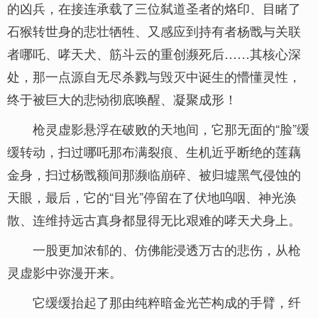
的凶兵，在接连承载了三位弑道圣者的烙印、目睹了
石猴转世身的悲壮牺牲、又感应到持有者杨戬与关联
者哪吒、哮天犬、筋斗云的重创濒死后……其核心深
处，那一点源自无尽杀戮与毁灭中诞生的懵懂灵性，
终于被巨大的悲恸彻底唤醒、凝聚成形！
枪灵虚影悬浮在破败的天地间，它那无面的“脸”缓
缓转动，扫过哪吒那布满裂痕、生机近乎断绝的莲藕
金身，扫过杨戬额间那濒临崩碎、被归墟黑气侵蚀的
天眼，最后，它的“目光”停留在了伏地呜咽、神光涣
散、连维持远古真身都显得无比艰难的哮天犬身上。
一股更加浓郁的、仿佛能浸透万古的悲伤，从枪
灵虚影中弥漫开来。
它缓缓抬起了那由纯粹暗金光芒构成的手臂，纤