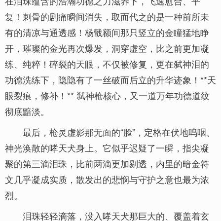
在泪珠蕴含的浩瀚功德之力滋养下，飞速愈合、平
复！刺骨的剧痛瞬间消失，取而代之的是一种前所未
有的清凉与通透感！杨戬额间那只竖立的金瞳猛地睁
开，璀璨的金光再次爆发，洞穿虚空，比之前更加凝
练、纯粹！碎裂的天眼，不仅被修复，更在弑神泪的
功德洗练下，隐隐有了一丝破而后立的升华迹象！**天
眼裂痕，修补！** 弑神枪核心，又一道万年功德道纹
彻底黯淡。
最后，枪灵虚影那无面的“脸”，定格在伏地呜咽、
神光涣散的哮天犬身上。它似乎迟疑了一瞬，指尖凝
聚的第三滴泪珠，比前两滴更加剔透，内里的暗金符
文几乎凝成实质，散发出的悲悯与守护之意也最为浓
烈。
泪珠轻轻滴落，没入哮天犬那巨大的、覆盖着玄