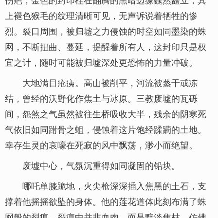
上褪色猴毛的纹理清晰可见，无声诉说着牺牲的惨
烈。裂口周围，被归墟之力侵蚀的时空如同墨染的蛛
网，不断扭曲、蔓延，提醒着所有人，这封印只是权
宜之计，随时可能被归墟深处更恐怖的力量冲破。
大地满目疮痍。高山被削平，河流被蒸干或冻
结，曾经的沃野化作焦土与冰原。三教废墟的瓦砾
间，怨煞之气虽然被往生桥吸收大半，残余的阴寒死
气依旧如同跗骨之蛆，侵蚀着这片饱经蹂躏的土地。
幸存生灵的哀嚎在死寂的风中飘荡，渺小而绝望。
废墟中心，气氛沉重得如同凝固的铅块。
哪吒单膝跪地，火尖枪深深插入焦黑的土石，支
撑着他摇摇欲坠的身体。他的莲花道体此刻布满了蛛
网般的裂痕，裂痕中并非血肉，而是黯淡焦枯、仿佛