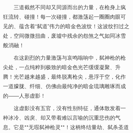
三道截然不同却又同源而出的力量，在枪身上疯
狂流转、碰撞！每一次碰撞，都激荡起一圈圈肉眼可
见的、蕴含着“弑道”伟力的暗金色波纹！这波纹扫过之
处，空间微微扭曲，废墟中残余的怨煞之气如同冰雪
般消融！
在这剧烈的力量激荡与哀鸣嗡响中，弑神枪的枪
尖处，一点纯粹到极致的暗金色光芒缓缓凝聚、升
腾！光芒越来越盛，最终脱离枪尖，悬浮于空，化作
一道朦胧、纤细、仿佛由最纯净的暗金琉璃雕琢而成
的——人形虚影！
这虚影没有五官，没有性别特征，通体散发着一
种冰冷、凶戾、却又带着难以言喻的沉重悲伤的气
息。它是**无瑕弑神枪灵**！这柄终结量劫、弑杀圣道