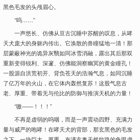
黑色毛发的头颅眉心。
“呜……”
一声悠长、仿佛从亘古沉睡中苏醒的叹息，从哮
天犬庞大的身躯内传出。它涣散的兽瞳猛地一清！那
层蒙蔽神光的诡异灰翳如同冰雪消融，露出其后那双
重新变得锐利、深邃、仿佛能洞察幽冥的黄金瞳孔！
一股源自洪荒初开、背负苍天的浩瀚气息，如同沉睡
了亿万年的火山，在它体内轰然复苏！这股气息古
老、厚重、带着无与伦比的防御与推演天机的力量！
“嗷——！！！”
不再是虚弱的呜咽，而是一声震动四野、充满力
量与威严的咆哮！在哮天犬的背部，那玄黑色的毛发
之下，一块巨大、厚重、布满玄奥天然纹路的龟甲虚