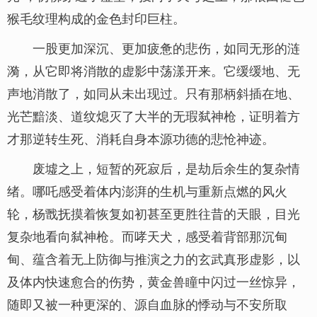
猴毛纹理构成的金色封印巨柱。
一股更加深沉、更加疲惫的悲伤，如同无形的涟
漪，从它即将消散的虚影中荡漾开来。它缓缓地、无
声地消散了，如同从未出现过。只有那柄斜插在地、
光芒黯淡、道纹熄灭了大半的无瑕弑神枪，证明着方
才那逆转生死、消耗自身本源功德的悲怆神迹。
废墟之上，短暂的死寂后，是劫后余生的复杂情
绪。哪吒感受着体内澎湃的生机与重新点燃的风火
轮，杨戬抚摸着恢复如初甚至更胜往昔的天眼，目光
复杂地看向弑神枪。而哮天犬，感受着背部那沉甸
甸、蕴含着无上防御与推演之力的玄武真形虚影，以
及体内快速愈合的伤势，黄金兽瞳中闪过一丝惊异，
随即又被一种更深的、源自血脉的悸动与不安所取