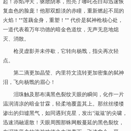
起！赤焰冲天，驱散阴寒，照亮了哪吒苍白却迅速恢
复血色的脸庞！他那双黯淡的赤瞳，重新燃起不屈的
火焰！**莲藕金身，重塑！** 代价是弑神枪核心处，
一道代表着万年功德的暗金色道纹，无声无息地熄
灭、消散。
枪灵虚影并未停歇，它转向杨戬，指尖再次轻
点。
第二滴更加晶莹、内里符文流转更加密集的弑神
泪，飞向杨戬的眉心！
泪珠触及那布满黑色裂纹天眼的瞬间，化作一片
温润清凉的暗金甘霖，轻柔地覆盖其上。那丝丝缕缕
渗出的归墟黑气，如同遇到克星，发出“滋滋”的尖啸，
迅速消融退散！天眼周围那蛛网般蔓延的黑色裂纹，