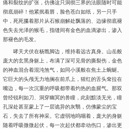
痛和裂纹的扩张，仿佛这只洞彻三界的法眼随时可能
彻底崩碎！他紧抿着唇，脸色苍白如纸，另一只手
中，死死攥着那片从石猴崩解处飘落的、边缘彻底褪
色失去光泽的猴毛，指缝间有金色的血滴渗出，渗入
那褪色的毛发。
哮天犬伏在杨戬脚边，维持着远古真身。山岳般
庞大的玄黑身躯上，布满了深可见骨的撕裂伤，金色
的神血混合着混沌煞气，如同小溪般在焦土上蜿蜒。
它巨大的头颅无力地搁在前爪上，猩红的舌头耷拉在
嘴边，每一次沉重的呼吸都带着灼热的血腥气。那双
曾经锐利如刀、洞穿幽冥的兽瞳，此刻黯淡无光，瞳
孔深处甚至蒙上了一层诡异的灰翳，仿佛蒙尘的宝
石，失去了所有神采。它虚弱地呜咽着，庞大的身躯
随着呼吸微微起伏，每一次起伏都牵动伤口，渗出更