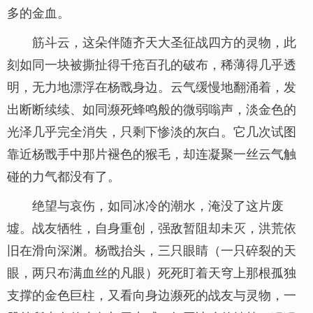
多的金血。
筋斗云，这朵伴随齐天大圣征战四方的灵物，此
刻如同一块被撕扯得千疮百孔的破布，稀薄得几乎透
明，无力地漂浮在杨戬身边。云气缓慢地翻涌着，发
出断断续续、如同濒死蜂鸣般的微弱嗡声，淡金色的
光泽几乎完全消失，只剩下惨淡的灰白。它几次试图
靠近杨戬手中那片褪色的猴毛，却连凝聚一丝云气触
碰的力气都没有了。
绝望与哀伤，如同冰冷的潮水，淹没了这片废
墟。战友牺牲，自身重创，强敌暂阻却未灭，洪荒依
旧在滑向深渊。杨戬抬头，三只眼睛（一只碎裂的天
眼，两只布满血丝的凡眼）死死盯着天穹上那根孤独
支撑的金色巨柱，又看向身边濒死的战友与灵物，一