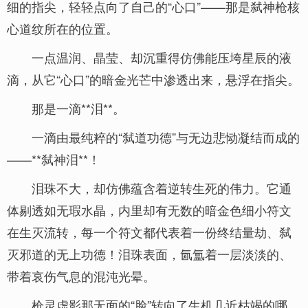
细的指尖，轻轻点向了自己的“心口”——那是弑神枪核
心道纹所在的位置。
一点温润、晶莹、却沉重得仿佛能压垮星辰的液
滴，从它“心口”的暗金光芒中渗透出来，悬浮在指尖。
那是一滴**泪**。
一滴由最纯粹的“弑道功德”与无边悲恸凝结而成的
——**弑神泪**！
泪珠不大，却仿佛蕴含着逆转生死的伟力。它通
体剔透如无瑕水晶，内里却有无数的暗金色细小符文
在生灭流转，每一个符文都代表着一份终结量劫、弑
灭邪道的无上功德！泪珠表面，氤氲着一层淡淡的、
带着哀伤气息的混沌光晕。
枪灵虚影那无面的“脸”转向了生机几近枯竭的哪