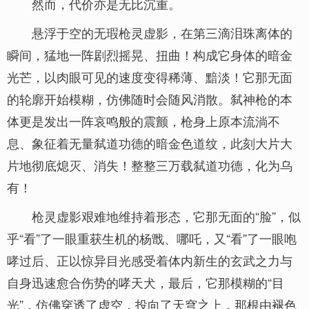
然而，代价亦是无比沉重。
悬浮于空的无瑕枪灵虚影，在第三滴泪珠离体的
瞬间，猛地一阵剧烈摇晃、扭曲！构成它身体的暗金
光芒，以肉眼可见的速度变得稀薄、黯淡！它那无面
的轮廓开始模糊，仿佛随时会随风消散。弑神枪的本
体更是发出一阵哀鸣般的震颤，枪身上原本流淌不
息、象征着无量弑道功德的暗金色道纹，此刻大片大
片地彻底熄灭、消失！整整三万载弑道功德，化为乌
有！
枪灵虚影艰难地维持着形态，它那无面的“脸”，似
乎“看”了一眼重获生机的杨戬、哪吒，又“看”了一眼咆
哮过后、正以惊异目光感受着体内新生的玄武之力与
自身迅速愈合伤势的哮天犬，最后，它那模糊的“目
光”，仿佛穿透了虚空，投向了天穹之上，那根由褪色