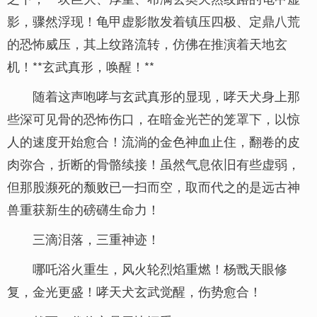
影，骤然浮现！龟甲虚影散发着镇压四极、定鼎八荒
的恐怖威压，其上纹路流转，仿佛在推演着天地玄
机！**玄武真形，唤醒！**
随着这声咆哮与玄武真形的显现，哮天犬身上那
些深可见骨的恐怖伤口，在暗金光芒的笼罩下，以惊
人的速度开始愈合！流淌的金色神血止住，翻卷的皮
肉弥合，折断的骨骼续接！虽然气息依旧有些虚弱，
但那股濒死的颓败已一扫而空，取而代之的是远古神
兽重获新生的磅礴生命力！
三滴泪落，三重神迹！
哪吒浴火重生，风火轮烈焰重燃！杨戬天眼修
复，金光更盛！哮天犬玄武觉醒，伤势愈合！