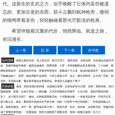
代。这新生的玄武之力，似乎唤醒了它体内某些被遗
忘的、更加古老的东西。筋斗云飘到弑神枪旁，微弱
的嗡鸣带着哀伤，轻轻触碰着那光芒黯淡的枪身。
希望伴随着沉重的代价，悄然降临。弑道之路，
依旧漫长。
上一章
目 录
下一章
存书签
站内强推
福艳之都市后宫
圣上轻点罚，暗卫又哭了
都市花语
全职法师
长生修仙从族学开
始
高傲邻妻超市偷窃，被我当场逮到
田野花香
斗罗：开局觉醒暗金恐爪熊武魂
三十如狼
桃
树林里桃花开
反派想杀本作者
带着空间养兽夫，恶雌成了万人迷
校花的贴身高手
谁说没灵根
不能修仙的？
快穿：炮灰男配不走剧情
斗罗之黄泉斗罗
名义：重生祁同伟，从大风厂开始
四
合院：开局就当爹
重生影帝被迫在男团营业
穿成哥儿后嫁给了猎户
经典收藏
谍战：我其实能识别间谍
抗战独立发展：从游击队到大兵团
龙珠：我有系统，你们
修炼真慢
影视：从奋斗开始，一路狂飙
天灾末世囤货生存能手
人在火影，系统叫我托付精
灵？
这个遮天太假了
修仙：从熟练度面板开始
小书童修仙路：一本破书定乾坤
开局天生牙，
拔刀救止水
精灵：重回高中我成为宝可梦大师
NBA：打架带个球没毛病吧！
开局选择观山太
保，我签到修仙
木叶：我，教书成忍界之神！
悠闲大唐
长生：加词条，从纳妾开始
穿越后我
成了师尊的童养媳！
臣妻如锦
快穿之拯救那个原配夫郎
怪侠一枝梅之嘉靖一五六六