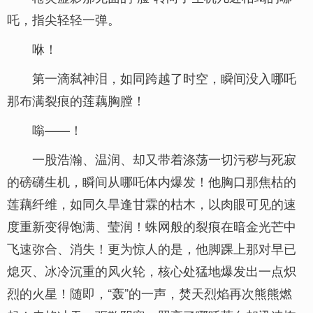
吒，指尖轻轻一弹。
咻！
第一滴弑神泪，如同跨越了时空，瞬间没入哪吒
那布满裂痕的莲藕胸膛！
嗡——！
一股浩瀚、温润、却又带着涤荡一切污秽与死寂
的磅礴生机，瞬间从哪吒体内爆发！他胸口那焦枯的
莲藕纤维，如同久旱逢甘霖的枯木，以肉眼可见的速
度重新变得饱满、莹润！蛛网般的裂痕在暗金光芒中
飞速弥合、消失！更为惊人的是，他脚踝上那对早已
熄灭、冰冷沉重的风火轮，核心处猛地爆发出一点炽
烈的火星！随即，“轰”的一声，焚天烈焰再次熊熊燃