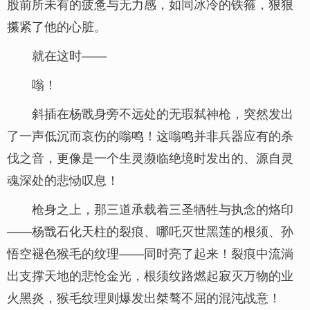
股前所未有的疲惫与无力感，如同冰冷的铁箍，狠狠
攥紧了他的心脏。
就在这时——
嗡！
斜插在杨戬身旁不远处的无瑕弑神枪，突然发出
了一声低沉而哀伤的嗡鸣！这嗡鸣并非兵器应有的杀
伐之音，更像是一个生灵濒临绝境时发出的、源自灵
魂深处的悲恸叹息！
枪身之上，那三道承载着三圣牺牲与执念的烙印
——杨戬石化天柱的裂痕、哪吒灭世黑莲的根须、孙
悟空褪色猴毛的纹理——同时亮了起来！裂痕中流淌
出支撑天地的悲怆金光，根须纹路燃起寂灭万物的业
火黑炎，猴毛纹理则爆发出桀骜不屈的混沌战意！