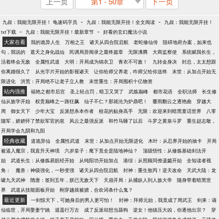
上一页
第1 - 50章
下一页
-
-
九叔：我能无限开挂！ 龟速码字员
九叔：我能无限开挂！全文阅读
九叔：我能无限开挂！
-
-
txt下载
九叔：我能无限开挂！最新章节
好看的玄幻魔法小说
大家在看
我的诡异人生
万相之王
诸天从四合院启航
老蛇修仙传
阻碍地府办案，如来也
勾，我说的
遮天之身化战仙
民调局异闻录之最终篇章
无限沸腾
大商监察使
系统赋我长生，
活着终会无敌
全属性武道
大明：开局成为锦衣卫
青衣不可敌！
九转金身决
封总，太太想跟
你离婚很久了
从光字片开始的影视诸天
让你给师父养老，咋师父给你送终
末世：从加点开始无
限进化
洪荒：开局绝不让老子立人教
末世重生：开局囤积十亿物资
站内强推
福艳之都市后宫
圣上轻点罚，暗卫又哭了
武炼巅峰
都市花语
全职法师
长生修
仙从族学开始
权贵巅峰之一路狂飙
仙子不仁？那就沦为炉鼎吧！
覆雨翻云之逐艳曲
穿越大
周
御女天下
少年大宝
反派想杀本作者
校花的贴身高手
无限：欢迎来到暗黑童话世界
八零
随军，娇娇怀了禁欲军官的崽
风云之最强反派
和竹马睡了以后
斗罗之黄泉斗罗
重生赵志敬，
开局学会九阴和九阳
经典收藏
道诡异仙
全属性武道
末世：从加点开始无限进化
木叶：从忍界开始的抽卡
开局
被逼入魔宗，我直升天神境
六岁皇子：麾下竟全是陆地神仙？
顶级悟性：从修炼基础剑法开
始
武道长生：从修炼易筋经开始
从纯阳功开始加点
港综：从照顾同僚遗孀开始
全知读者视
角：
魔兽：神级强化，一秒变强
诸天从四合院启航
封神：重生敖丙！逆天改命
天武大陆：龙
啸九天武神
隋唐：签到五年，朕已无敌天下
天崩开局：从捕妖人到人族大帝
随身带着暗黑世
界
武道从技能面板开始
刚穿越就被掳，合欢词条什么鬼？
最近更新
一剑惊天下，可她身后的男人更可怕！
封神：拜师元始，我竟成了周武王
剑来：谪
仙临世，开局娶妻宁姚
逍遥行万古
成了反派却想当舔狗
逆女！他镇压大凶，你逐他出宗？
穿