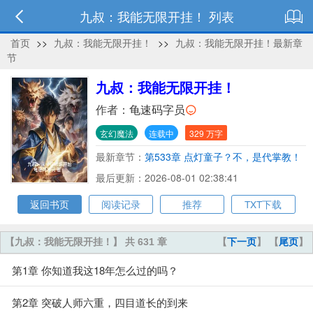
九叔：我能无限开挂！ 列表
首页
>>
九叔：我能无限开挂！
>>
九叔：我能无限开挂！最新章
节
九叔：我能无限开挂！
作者：
龟速码字员
玄幻魔法
连载中
329 万字
最新章节：
第533章 点灯童子？不，是代掌教！
最后更新：2026-08-01 02:38:41
返回书页
阅读记录
推荐
TXT下载
【九叔：我能无限开挂！】 共 631 章
【
下一页
】 【
尾页
】
第1章 你知道我这18年怎么过的吗？
第2章 突破人师六重，四目道长的到来