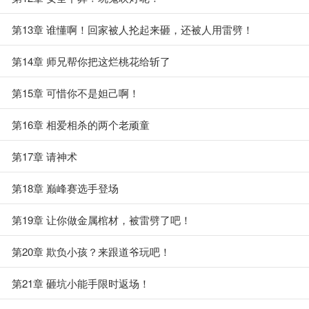
第13章 谁懂啊！回家被人抡起来砸，还被人用雷劈！
第14章 师兄帮你把这烂桃花给斩了
第15章 可惜你不是妲己啊！
第16章 相爱相杀的两个老顽童
第17章 请神术
第18章 巅峰赛选手登场
第19章 让你做金属棺材，被雷劈了吧！
第20章 欺负小孩？来跟道爷玩吧！
第21章 砸坑小能手限时返场！