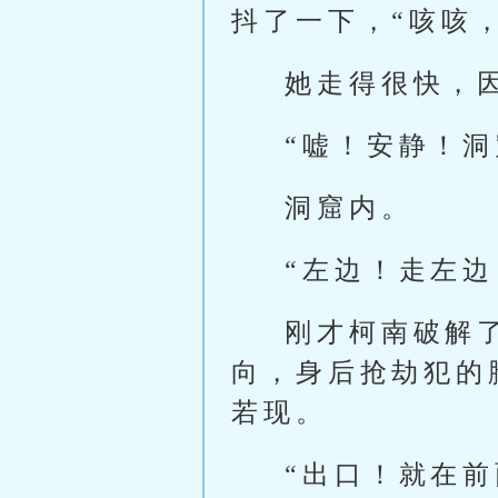
抖了一下，“咳咳
她走得很快，
“嘘！安静！
洞窟内。
“左边！走左
刚才柯南破解
向，身后抢劫犯的
若现。
“出口！就在前