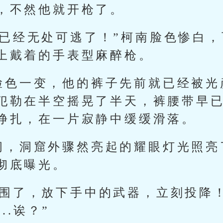
，不然他就开枪了。
你已经无处可逃了！”柯南脸色惨白
上戴着的手表型麻醉枪。
脸色一变，他的裤子先前就已经被光
犯勒在半空摇晃了半天，裤腰带早
挣扎，在一片寂静中缓缓滑落。
间，洞窟外骤然亮起的耀眼灯光照亮
彻底曝光。
包围了，放下手中的武器，立刻投降
..诶？”