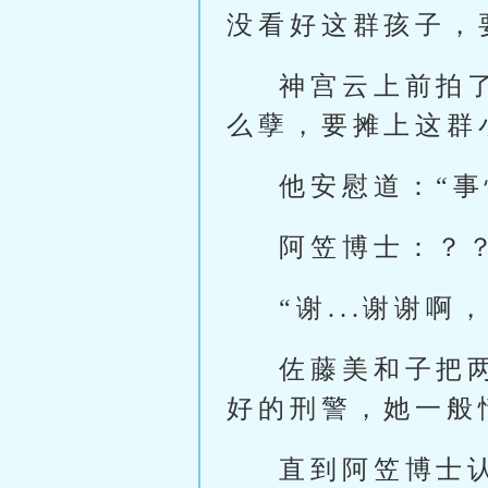
没看好这群孩子，
神宫云上前拍
么孽，要摊上这群
他安慰道：“
阿笠博士：？
“谢...谢谢啊
佐藤美和子把
好的刑警，她一般
直到阿笠博士