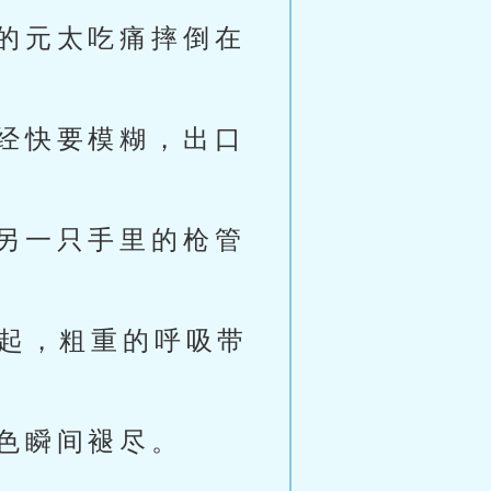
的元太吃痛摔倒在
经快要模糊，出口
另一只手里的枪管
响起，粗重的呼吸带
色瞬间褪尽。