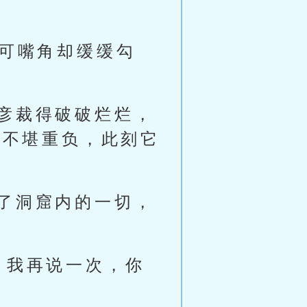
，可嘴角却缓缓勾
彦裁得破破烂烂，
已不堪重负，此刻它
了洞窟内的一切，
！我再说一次，你