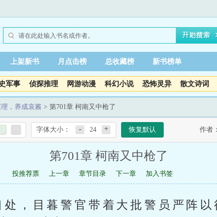
上架新书
月点击榜
总收藏榜
新书榜单
史军事
侦探推理
网游动漫
科幻小说
恐怖灵异
散文诗词
英理，养成哀酱
> 第701章 柯南又中枪了
-
+
字体大小：
24
恢复默认
作者
第701章 柯南又中枪了
投推荐票
上一章
章节目录
下一章
加入书签
口处，目暮警官带着大批警员严阵以