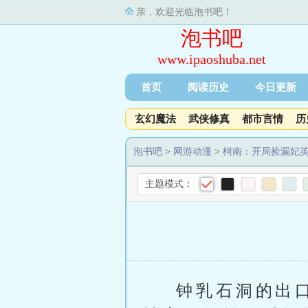
亲，欢迎光临泡书吧！
泡书吧
www.ipaoshuba.net
首页
阅读历史
今日更新
玄幻魔法
武侠修真
都市言情
历
泡书吧
>
网游动漫
>
柯南：开局捡漏妃
主题模式：
钟乳石洞的出