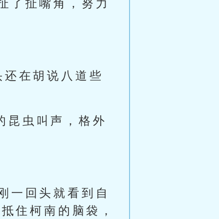
扯了扯嘴角，努力
头还在胡说八道些
外的昆虫叫声，格外
刚一回头就看到自
死抵住柯南的脑袋，