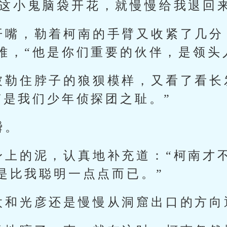
想这小鬼脑袋开花，就慢慢给我退回来
开嘴，勒着柯南的手臂又收紧了几分
难，“他是你们重要的伙伴，是领头
被勒住脖子的狼狈模样，又看了看长
南是我们少年侦探团之耻。”
瞬。
身上的泥，认真地补充道：“柯南才
是比我聪明一点点而已。”
太和光彦还是慢慢从洞窟出口的方向