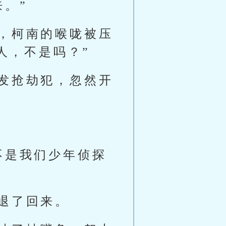
。”
，柯南的喉咙被压
人，不是吗？”
发抢劫犯，忽然开
不是我们少年侦探
退了回来。