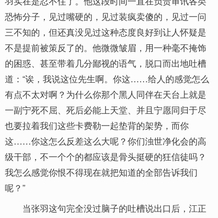
羽实在是忍不住了。他这段时间一直在负责审讯各类
恐怖分子，见过嘴硬的，见过装疯卖傻的，见过一问
三不知的，但还真没见过这种态度良好到让人怀疑是
不是提前被策反了的。他微微皱眉，用一种毫不掩饰
的困惑、甚至带着几分鄙视的语气，脱口而出地吐槽
道：“诶，我说这位先生啊。你这……给人的感觉怎么
有点不太对啊？为什么你那个黑人同伴在天台上就是
一副宁死不屈、死后必能上天堂、并且宁愿同归于尽
也要拉着我们这些卡费勒一起垫背的架势，而你
这……你这怎么反差这么大呢？你们浊世净化会的高
级干部，不一个个的都应该是骨头挺硬的狂信徒吗？
我怎么感觉你恨不得现在就把知道的全部告诉我们
呢？”
当张羽这句完全没过脑子的吐槽说出口后，江正