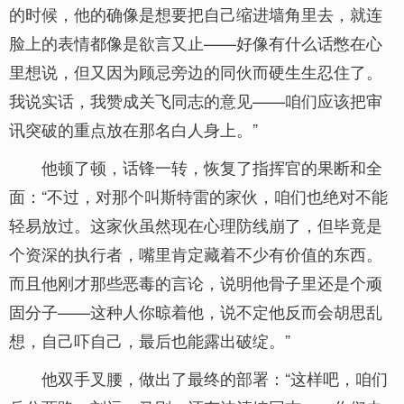
的时候，他的确像是想要把自己缩进墙角里去，就连
脸上的表情都像是欲言又止——好像有什么话憋在心
里想说，但又因为顾忌旁边的同伙而硬生生忍住了。
我说实话，我赞成关飞同志的意见——咱们应该把审
讯突破的重点放在那名白人身上。”
他顿了顿，话锋一转，恢复了指挥官的果断和全
面：“不过，对那个叫斯特雷的家伙，咱们也绝对不能
轻易放过。这家伙虽然现在心理防线崩了，但毕竟是
个资深的执行者，嘴里肯定藏着不少有价值的东西。
而且他刚才那些恶毒的言论，说明他骨子里还是个顽
固分子——这种人你晾着他，说不定他反而会胡思乱
想，自己吓自己，最后也能露出破绽。”
他双手叉腰，做出了最终的部署：“这样吧，咱们