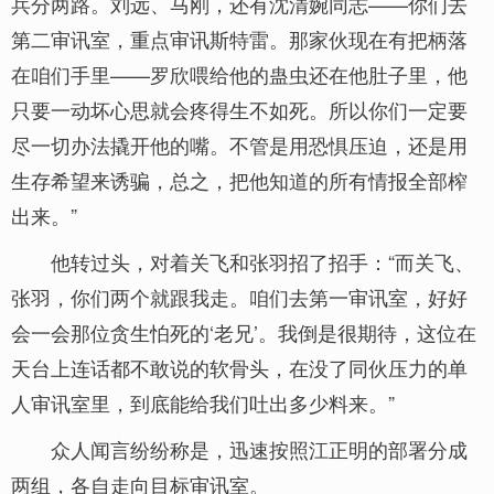
兵分两路。刘远、马刚，还有沈清婉同志——你们去
第二审讯室，重点审讯斯特雷。那家伙现在有把柄落
在咱们手里——罗欣喂给他的蛊虫还在他肚子里，他
只要一动坏心思就会疼得生不如死。所以你们一定要
尽一切办法撬开他的嘴。不管是用恐惧压迫，还是用
生存希望来诱骗，总之，把他知道的所有情报全部榨
出来。”
他转过头，对着关飞和张羽招了招手：“而关飞、
张羽，你们两个就跟我走。咱们去第一审讯室，好好
会一会那位贪生怕死的‘老兄’。我倒是很期待，这位在
天台上连话都不敢说的软骨头，在没了同伙压力的单
人审讯室里，到底能给我们吐出多少料来。”
众人闻言纷纷称是，迅速按照江正明的部署分成
两组，各自走向目标审讯室。