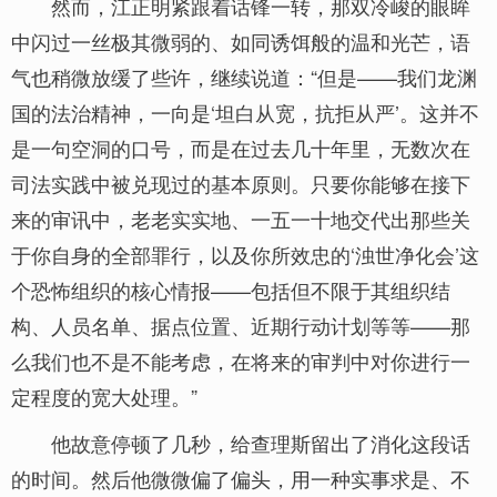
然而，江正明紧跟着话锋一转，那双冷峻的眼眸
中闪过一丝极其微弱的、如同诱饵般的温和光芒，语
气也稍微放缓了些许，继续说道：“但是——我们龙渊
国的法治精神，一向是‘坦白从宽，抗拒从严’。这并不
是一句空洞的口号，而是在过去几十年里，无数次在
司法实践中被兑现过的基本原则。只要你能够在接下
来的审讯中，老老实实地、一五一十地交代出那些关
于你自身的全部罪行，以及你所效忠的‘浊世净化会’这
个恐怖组织的核心情报——包括但不限于其组织结
构、人员名单、据点位置、近期行动计划等等——那
么我们也不是不能考虑，在将来的审判中对你进行一
定程度的宽大处理。”
他故意停顿了几秒，给查理斯留出了消化这段话
的时间。然后他微微偏了偏头，用一种实事求是、不