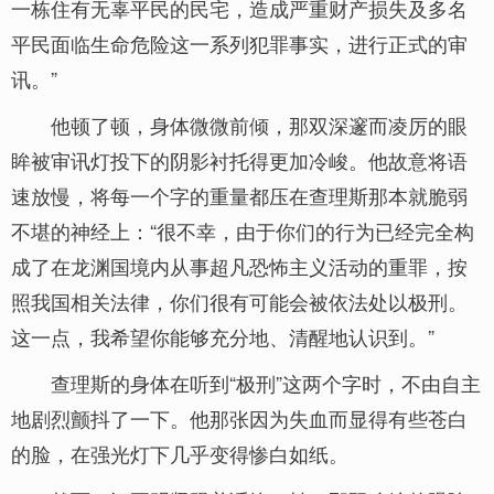
一栋住有无辜平民的民宅，造成严重财产损失及多名
平民面临生命危险这一系列犯罪事实，进行正式的审
讯。”
他顿了顿，身体微微前倾，那双深邃而凌厉的眼
眸被审讯灯投下的阴影衬托得更加冷峻。他故意将语
速放慢，将每一个字的重量都压在查理斯那本就脆弱
不堪的神经上：“很不幸，由于你们的行为已经完全构
成了在龙渊国境内从事超凡恐怖主义活动的重罪，按
照我国相关法律，你们很有可能会被依法处以极刑。
这一点，我希望你能够充分地、清醒地认识到。”
查理斯的身体在听到“极刑”这两个字时，不由自主
地剧烈颤抖了一下。他那张因为失血而显得有些苍白
的脸，在强光灯下几乎变得惨白如纸。