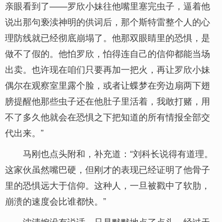
亲眼看到了——罗欣小妹往他嘴里塞完虫子，逼着他
说出那句亵渎神明的供词后，那个斯特雷整个人的心
理防线就已经彻底崩塌了。他那双眼睛里的恐惧，是
做不了假的。他怕罗欣，怕得连自己的信仰都能当场
出卖。也许现在咱们只要再加一把火，再让罗欣小妹
偶尔在观察室里露个脸，或者让蝶梦在旁边扇两下翅
膀提醒他那些虫子还在他肚子里活着，我敢打赌，用
不了多久他就会在恐惧之下把知道的所有情报全部交
代出来。”
马刚也点头附和，补充道：“刘科长说得有道理。
这家伙虽然嘴巴硬，但刚才的表现已经证明了他骨子
里的恐惧远大于信仰。这种人，一旦被戳中了软肋，
崩溃的速度会比谁都快。”
沈清婉没有说话，只是默默地点了点头。经过天