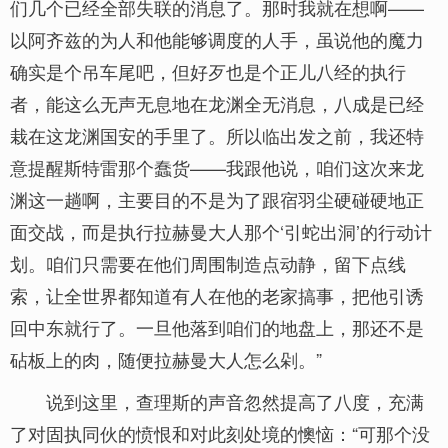
们几个已经全部失联的消息了。那时我就在想啊——
以阿齐兹的为人和他能够调度的人手，虽说他的魔力
确实是个吊车尾吧，但好歹也是个正儿八经的执行
者，能这么无声无息地在龙渊全无消息，八成是已经
栽在这龙渊国安的手里了。所以临出发之前，我还特
意提醒斯特雷那个蠢货——我跟他说，咱们这次来龙
渊这一趟啊，主要目的不是为了跟宿羽尘硬碰硬地正
面交战，而是执行拉赫曼大人那个‘引蛇出洞’的行动计
划。咱们只需要在他们周围制造点动静，留下点线
索，让全世界都知道有人在他的老家搞事，把他引诱
回中东就行了。一旦他落到咱们的地盘上，那还不是
砧板上的肉，随便拉赫曼大人怎么剁。”
说到这里，查理斯的声音忽然提高了八度，充满
了对固执同伙的愤恨和对此刻处境的懊恼：“可那个没