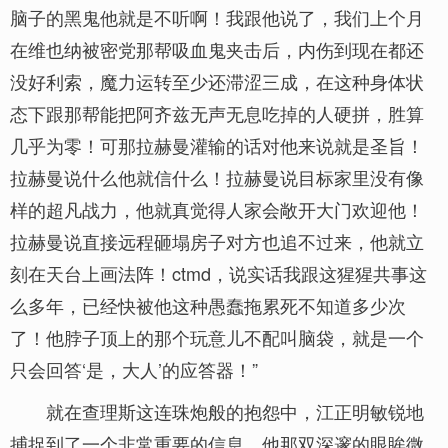
脑子的黑鬼他就是不听啊！我跟他说了，我们上个月
在维也纳被密党那帮吸血鬼夹击后，内伤到现在都还
没好利索，魔力运转至少还滞涩三成，在这种身体状
态下跟那帮能把阿齐兹无声无息吃掉的人硬拼，胜算
几乎为零！可那拉赫曼灌输的话对他来说就是圣旨！
拉赫曼说什么他就信什么！拉赫曼说目标家里没有像
样的超凡战力，他就真觉得人家会敞开大门欢迎他！
拉赫曼说直接远程砸塌房子对方也追不过来，他就立
刻在天台上画法阵！ctmd，说实话我跟这猩猩共事这
么多年，已经快被他这种愚蠢拖累死不知道多少次
了！他脖子顶上的那个玩意儿不配叫脑袋，就是一个
只会回答‘是，大人’的应答器！”
就在查理斯这连珠炮般的抱怨中，江正明敏锐地
捕捉到了一个非常重要的信息。他那双深邃的眼眸微