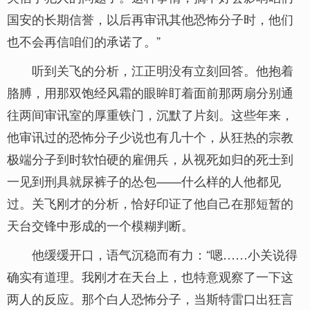
国安的长期信誉，以后再审讯其他恐怖分子时，他们
也不会再信咱们的承诺了。”
听到关飞的分析，江正明没有立刻回答。他抱着
胳膊，用那双饱经风霜的眼眸盯着面前那两扇分别通
往两间审讯室的厚重铁门，沉默了片刻。这些年来，
他审讯过的恐怖分子少说也有几十个，从狂热的宗教
极端分子到时软怕硬的雇佣兵，从视死如归的死士到
一见到刑具就尿裤子的怂包——什么样的人他都见
过。关飞刚才的分析，恰好印证了他自己在那短暂的
天台交锋中形成的一个模糊判断。
他缓缓开口，语气沉稳而有力：“嗯……小关说得
确实有道理。我刚才在天台上，也特意观察了一下这
两人的反应。那个白人恐怖分子，当斯特雷口出狂言