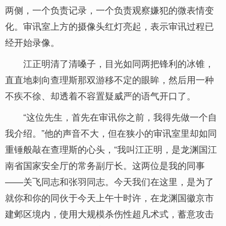
两侧，一个负责记录，一个负责观察嫌犯的微表情变
化。审讯室上方的摄像头红灯亮起，表示审讯过程已
经开始录像。
江正明清了清嗓子，目光如同两把锋利的冰锥，
直直地刺向查理斯那双游移不定的眼眸，然后用一种
不疾不徐、却透着不容置疑威严的语气开口了。
“这位先生，首先在审讯你之前，我得先做一个自
我介绍。”他的声音不大，但在狭小的审讯室里却如同
重锤般敲在查理斯的心头，“我叫江正明，是龙渊国江
南省国家安全厅的常务副厅长。这两位是我的同事
——关飞同志和张羽同志。今天我们在这里，是为了
就你和你的同伙于今天上午十时许，在龙渊国徽京市
建邺区境内，使用大规模杀伤性超凡术式，蓄意攻击