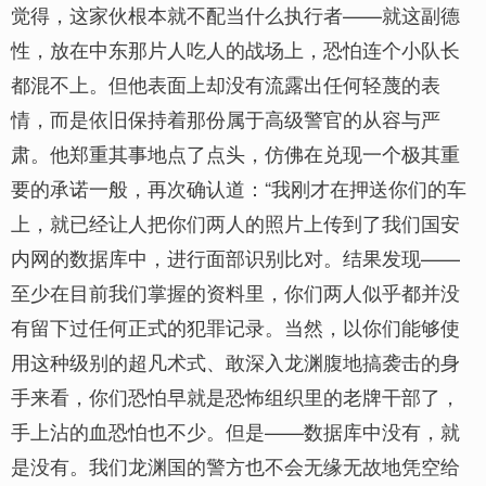
觉得，这家伙根本就不配当什么执行者——就这副德
性，放在中东那片人吃人的战场上，恐怕连个小队长
都混不上。但他表面上却没有流露出任何轻蔑的表
情，而是依旧保持着那份属于高级警官的从容与严
肃。他郑重其事地点了点头，仿佛在兑现一个极其重
要的承诺一般，再次确认道：“我刚才在押送你们的车
上，就已经让人把你们两人的照片上传到了我们国安
内网的数据库中，进行面部识别比对。结果发现——
至少在目前我们掌握的资料里，你们两人似乎都并没
有留下过任何正式的犯罪记录。当然，以你们能够使
用这种级别的超凡术式、敢深入龙渊腹地搞袭击的身
手来看，你们恐怕早就是恐怖组织里的老牌干部了，
手上沾的血恐怕也不少。但是——数据库中没有，就
是没有。我们龙渊国的警方也不会无缘无故地凭空给