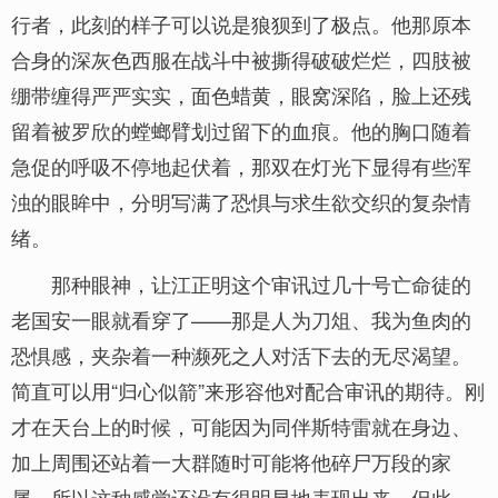
行者，此刻的样子可以说是狼狈到了极点。他那原本
合身的深灰色西服在战斗中被撕得破破烂烂，四肢被
绷带缠得严严实实，面色蜡黄，眼窝深陷，脸上还残
留着被罗欣的螳螂臂划过留下的血痕。他的胸口随着
急促的呼吸不停地起伏着，那双在灯光下显得有些浑
浊的眼眸中，分明写满了恐惧与求生欲交织的复杂情
绪。
那种眼神，让江正明这个审讯过几十号亡命徒的
老国安一眼就看穿了——那是人为刀俎、我为鱼肉的
恐惧感，夹杂着一种濒死之人对活下去的无尽渴望。
简直可以用“归心似箭”来形容他对配合审讯的期待。刚
才在天台上的时候，可能因为同伴斯特雷就在身边、
加上周围还站着一大群随时可能将他碎尸万段的家
属，所以这种感觉还没有很明显地表现出来。但此