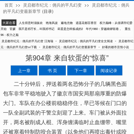
首页
>>
灵启都市纪元：佣兵的平凡幻变
>>
灵启都市纪元：佣兵
汪海瑞
的平凡幻变最新章节
(目录)
大家在看
人生得意时须纵欢
艳海风波
遍地尤物
逍遥花都百香宫
权力巅峰：从借调市纪委
开始
官媛
我不是祁厅长，叫我祁书记
坏蛋是怎样炼成的2
年代1960：穿越南锣鼓巷，
重生
96：权力之巅
-
-
灵启都市纪元：佣兵的平凡幻变 汪海瑞
灵启都市纪元：佣兵的平凡幻变全文阅读
灵启都市纪
-
-
元：佣兵的平凡幻变txt下载
灵启都市纪元：佣兵的平凡幻变最新章节
好看的都市言情小说
第904章 来自软蛋的“惊喜”
上一章
书 页
下一章
阅读记录
二十分钟后，押送着两名恐怖分子的几辆黑色面
包车非常平稳地驶入了徽京市国安局那扇厚重的防爆
大门。车队在办公楼前稳稳停住，早已等候在门口的
一队全副武装的干警立刻迎了上来。车门被从外面拉
开，两名被削成人棍、浑身缠满临时止血绷带、嘴里
还被塞着特制防咬合装置（以免他们再喷出毒针或咬