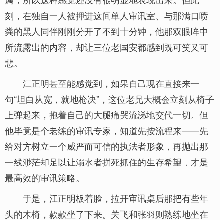
刻，在独自一人被押进这间单人审讯室、与那满口喷
粪的黑人同伴刚刚分开了不到十分钟，他那双眼眸中
所流露出的内容，却让三位老国安都感到既可笑又可
悲。
江正明甚至能感觉到，如果自己现在直接来一
句“坦白从宽，就地枪决”，这位老兄大概会立刻从椅子
上弹起来，抱着自己的大腿痛哭流涕地交代一切。但
他毕竟是个老练的审讯专家，知道先按流程来——先
给对方树立一个威严而可信的执法者形象，再抛出那
一线渺茫却足以让溺水者拼死抓住的生存希望，才是
最高效的审讯策略。
于是，江正明板着脸，拉开审讯桌后那把有些年
头的木椅，款款坐了下来。关飞和张羽则熟练地坐在