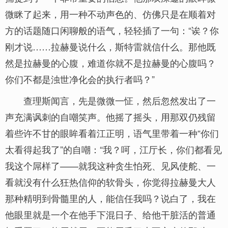
微眯了起来，用一种不动声色的、仿佛只是在顺着对
方的话题随口闲聊般的语气，轻轻插了一句：“诶？你
刚才说……拉赫曼说什么，斯特雷就信什么。那他既
然是拉赫曼的心腹，难道你就不是拉赫曼的心腹吗？
你们不都是浊世净化会的执行者吗？”
查理斯闻言，先是微微一怔，然后忽然发出了一
声充满讽刺的自嘲笑声。他摇了摇头，用那双仍残留
着些许不甘的眼眸看着江正明，语气里带着一种“你们
太看得起我了”的自嘲：“我？呵，江厅长，你们都看见
我这个屌样了——就我这种贪生怕死、见风使舵、一
看就没有什么狂热信仰的软骨头，你觉得拉赫曼大人
那种精明到骨髓里的人，能信任我吗？说白了，我在
他眼里就是一个在他手下混日子、给他干脏活的普通