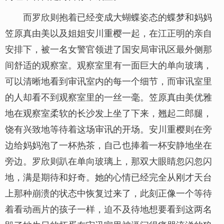
而罗欣则抱着已经变成大蝴蝶姿态的蝶梦和妈妈
笠原真由美以及姐姐安川重樱一起，在江正明的亲自
安排下，被一名女警官领进了国安局审讯区最外侧那
间舒适的观察室。观察室里有一面巨大的单向玻璃，
可以清晰地看到审讯室内的每一个细节，而审讯室里
的人却看不到观察室里的一丝一毫。笠原真由美优雅
地在观察室柔软的长沙发上坐了下来，翘起二郎腿，
饶有兴致地等待着这场审讯的开场。安川重樱则在旁
边给妈妈泡了一杯热茶，自己也捧着一杯安静地坐在
旁边。罗欣则趴在单向玻璃上，那双大眼睛忽闪忽闪
地，满是期待和好奇。她的心情已经完全从刚才天台
上那种崩溃的状态中恢复过来了，此刻正像一个等待
着看动画片的孩子一样，迫不及待地想要看到这两名