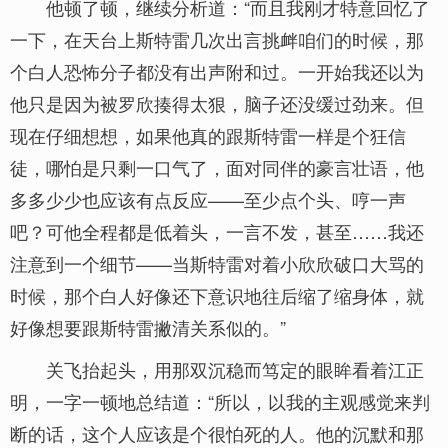
他顿了顿，继续分析道：“而且我刚才特意回忆了
一下，在天台上斯特雷几次出言挑衅咱们的时候，那
个白人恐怖分子都没有出声附和过。一开始我还以为
他只是因为被罗欣揍得太狠，脑子还没缓过劲来。但
现在仔细想想，如果他真的跟斯特雷一样是个狂信
徒，哪怕是只剩一口气了，面对同伴的豪言壮语，他
多多少少也应该有点反应——至少点个头、哼一声
吧？可他全程都是低着头，一言不发，甚至……我还
注意到一个细节——当斯特雷对着小欣欣破口大骂的
时候，那个白人好像还下意识地往后缩了缩身体，就
好像想要跟斯特雷撇清关系似的。”
关飞抬起头，用那双沉稳而笃定的眼眸看着江正
明，一字一顿地总结道：“所以，以我的主观感觉来判
断的话，这个人应该是个很怕死的人。他的沉默和那