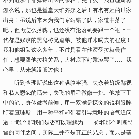
怎么说，那也是堂堂大维齐尔之后！有名有姓的世家
出身！虽说后来因为我们家站错了队，家道中落了
吧，但再怎么落魄，也还没有沦落到要跟一个祖上三
代都是奴隶的黑鬼称兄道弟、被他呼来喝去的程度！
我和他组队这么多年，不过是看在他深受拉赫曼信
任，想要跟他拉拉关系，大树底下好乘凉罢了……我
心里，从来就没服过他！”
听到查理斯说出这种满腹牢骚、夹杂着阶级鄙视
和私人恩怨的话来，关飞的眉毛微微一挑。他放下手
中的笔，身体微微前倾，用一双满是探究的锐利眼眸
盯着查理斯，用一种平和却带着引导意味的语气追问
道：“哦？那我们是否可以理解为——你和那个叫斯特
雷的同伴之间，实际上并不是真正的兄弟，而只是基