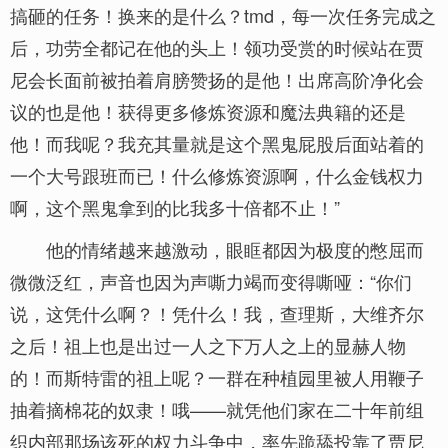
搞砸的任务！换来的是什么？tmd，每一次任务完成之
后，功劳全都记在他的头上！领功受赏的时候站在贾
尼会长面前被拍着肩膀赞扬的是他！出席高阶净化会
议的也是他！获得更多修炼资源和魔法典籍的还是
他！而我呢？我充其量就是这个黑鬼屁股后面站着的
一个大号跟班而已！什么修炼资源啊，什么金钱权力
啊，这个黑鬼拿到的比我多十倍都不止！”
他的情绪越来越激动，眼眶都因为极度的憋屈而
微微泛红，声音也因为声嘶力竭而变得嘶哑：“你们
说，这凭什么啊？！凭什么！我，查理斯，大维齐尔
之后！祖上也是出过一人之下万人之上的显赫人物
的！而斯特雷的祖上呢？一群在种植园里被人用鞭子
抽着摘棉花的奴隶！哦——就凭他们家在二十年前组
织内部那场该死的权力斗争中，率先跪舔投靠了贾尼