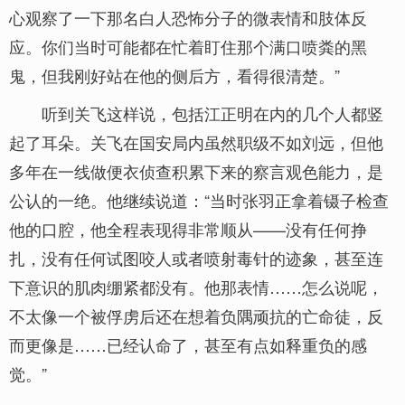
心观察了一下那名白人恐怖分子的微表情和肢体反
应。你们当时可能都在忙着盯住那个满口喷粪的黑
鬼，但我刚好站在他的侧后方，看得很清楚。”
听到关飞这样说，包括江正明在内的几个人都竖
起了耳朵。关飞在国安局内虽然职级不如刘远，但他
多年在一线做便衣侦查积累下来的察言观色能力，是
公认的一绝。他继续说道：“当时张羽正拿着镊子检查
他的口腔，他全程表现得非常顺从——没有任何挣
扎，没有任何试图咬人或者喷射毒针的迹象，甚至连
下意识的肌肉绷紧都没有。他那表情……怎么说呢，
不太像一个被俘虏后还在想着负隅顽抗的亡命徒，反
而更像是……已经认命了，甚至有点如释重负的感
觉。”