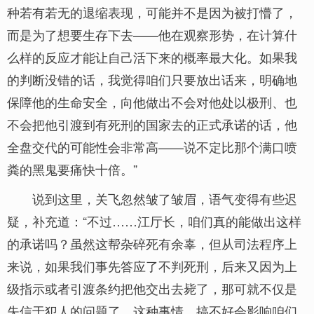
种若有若无的退缩表现，可能并不是因为被打懵了，
而是为了想要生存下去——他在观察形势，在计算什
么样的反应才能让自己活下来的概率最大化。如果我
的判断没错的话，我觉得咱们只要放出话来，明确地
保障他的生命安全，向他做出不会对他处以极刑、也
不会把他引渡到有死刑的国家去的正式承诺的话，他
全盘交代的可能性会非常高——说不定比那个满口喷
粪的黑鬼要痛快十倍。”
说到这里，关飞忽然皱了皱眉，语气变得有些迟
疑，补充道：“不过……江厅长，咱们真的能做出这样
的承诺吗？虽然这帮杂碎死有余辜，但从司法程序上
来说，如果我们事先答应了不判死刑，后来又因为上
级指示或者引渡条约把他交出去毙了，那可就不仅是
失信于犯人的问题了。这种事情，搞不好会影响咱们