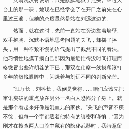
台上的那一课，她现在已经学会了在开口之前先在心
里过三遍，但她的态度显然是站在刘远这边的。
然而，就在这时，先前一直站在旁边靠着墙壁、
双手抱胸、沉默不语地思考问题的关飞，却摇了摇
头，用一种不紧不慢的语气提出了截然不同的看法。
他习惯性地摸了摸自己那因为最近忙得没时间打理而
略微冒出些许胡茬的下巴，那双在侦察一线摸爬滚打
多年的敏锐眼眸中，闪烁着与刘远不同的判断光芒。
“江厅长，刘科长，我倒是觉得……咱们应该先把
审讯突破的重点放在另外一名白人恐怖分子身上。就
是那个看起来好像是混血儿的家伙。”关飞的声音不疾
不徐，但每一个字都透着他特有的缜密和谨慎，“因为
刚才在搜查两人口腔中藏有的隐秘武器时，我特意留