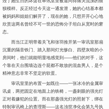
毁了她生日的坏蛋在审讯室里被逼问得痛哭流涕的狼
狈模样。反正经过今天这一通发泄，她的心结基本都
被妈妈和姐姐们解开了，现在的她，只想开开心心地
欣赏这两名曾经不可一世的恐怖分子坦白从宽时的窘
态。
而当江正明带着关飞和张羽推开第一审讯室那扇
沉重的隔音铁门、踏入那间灯光惨白、四壁灰暗的小
房间时，他们就能明显地感觉到——他们的对手，这
个靠在天台围墙边连个屁都不敢放的混血男人，是个
精神意志非常不坚定的软蛋。
审讯室里的布置一如既往——一张冰冷的金属审
讯桌，两把固定在地面上的铁椅，一盏刺眼的强光灯
正对着嫌犯的位置。而在那盏强光灯的照射下，绑在
特制审讯椅上的查理斯——这名浊世净化会第九号执