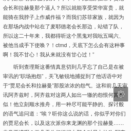
会长和拉赫曼那个逼人？所以就能享受荣华富贵，就
能骑在我脖子上作威作福？而我们苏菲家族，就因为
在那场内战中站在了麦耶德老会长那边，站错了队，
所以这二十年来，我都得听这个黑鬼对我吆五喝六、
被他当成手下使唤？！ctmd，天底下怎么会有这种事
啊！我不甘心！我从来就没有甘心过！”
听到查理斯这番情真意切到几乎忘了自己是在被
审讯的“职场抱怨”，关飞敏锐地捕捉到了他话语中对
于“贾尼会长和拉赫曼”那股浓浓的怨气。这和前几天审

讯阿齐兹时，阿齐兹对这两人如出一辙的怨恨何其相
似！他立刻顺水推舟，用一种尽可能平静的、探讨般
的语气追问道：“唉？听你这么说的话，你似乎对你们
的贾尼会长，以及这次派你来龙渊的那个拉赫曼……