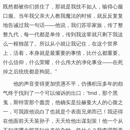
既然都被你们抓住了，那就是我技不如人，输得心服
口服。当年我父亲大人教我魔法的时候，就反反复复
地告诫过我一句话——他说，我们苏菲家族，传了整
整九代，每一代都是单传，传到我这辈就只剩下我这
么一根独苗了。所以从小就让我记住，在这个世界
上，活着，本身就是最重要的事情，比什么都重要。
什么信仰，什么荣耀，什么伟大的净化事业——在死
掉之后统统都是狗屁。”
他的声音变得更加愤懑不平，仿佛积压多年的怨
气终于找到了一个可以倾诉的出口：“tmd，那个黑
鬼，斯特雷那个蠢货，他确实是拉赫曼大人的心腹之
一，可我跟他说白了也就是个表面兄弟而已！我还得
在他面前天天装孙子，天天给他出谋划策！他一个从
不知道哪个部落钻出来的杂种，凭什么？我查理斯再