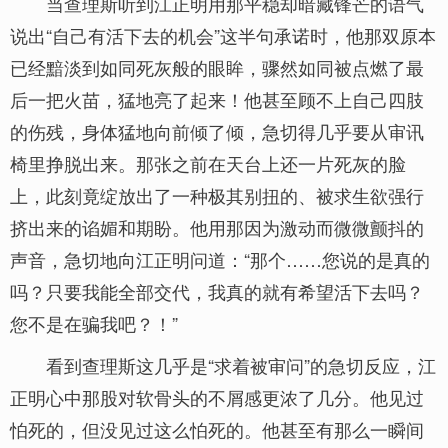
当查理斯听到江正明用那平稳却暗藏锋芒的语气
说出“自己有活下去的机会”这半句承诺时，他那双原本
已经黯淡到如同死灰般的眼眸，骤然如同被点燃了最
后一把火苗，猛地亮了起来！他甚至顾不上自己四肢
的伤残，身体猛地向前倾了倾，急切得几乎要从审讯
椅里挣脱出来。那张之前在天台上还一片死灰的脸
上，此刻竟绽放出了一种极其别扭的、被求生欲强行
挤出来的谄媚和期盼。他用那因为激动而微微颤抖的
声音，急切地向江正明问道：“那个……您说的是真的
吗？只要我能全部交代，我真的就有希望活下去吗？
您不是在骗我吧？！”
看到查理斯这几乎是“求着被审问”的急切反应，江
正明心中那股对软骨头的不屑感更浓了几分。他见过
怕死的，但没见过这么怕死的。他甚至有那么一瞬间