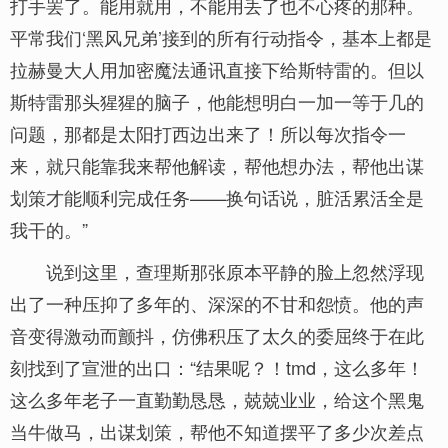
打手罢了。能用就用，不能用丢了也不心疼的那种。
平常我们‘黑风兄弟’接到的所有行动指令，基本上都是
拉赫曼大人用加密魔法通讯直接下给斯特雷的。但以
斯特雷那头猩猩的脑子，他能想明白一加一等于几的
问题，那都是太阳打西边出来了！所以每次指令一
来，就只能靠我来帮他解读，帮他想办法，帮他出谋
划策才能顺利完成任务——换句话说，脏活累活全是
我干的。”
说到这里，查理斯那张原本平静的脸上忽然浮现
出了一种压抑了多年的、深深的不甘和怨愤。他的声
音变得激动而颤抖，仿佛积压了太久的委屈终于在此
刻找到了宣泄的出口：“结果呢？！tmd，这么多年！
这么多年老子一直勤勤恳恳，兢兢业业，给这个黑鬼
当牛做马，出谋划策，帮他不知道摆平了多少次差点