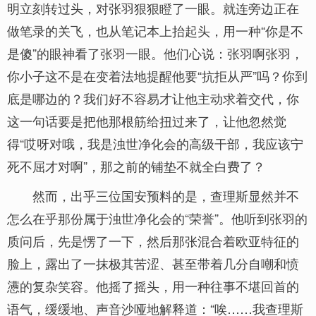
明立刻转过头，对张羽狠狠瞪了一眼。就连旁边正在
做笔录的关飞，也从笔记本上抬起头，用一种“你是不
是傻”的眼神看了张羽一眼。他们心说：张羽啊张羽，
你小子这不是在变着法地提醒他要“抗拒从严”吗？你到
底是哪边的？我们好不容易才让他主动求着交代，你
这一句话要是把他那根筋给扭过来了，让他忽然觉
得“哎呀对哦，我是浊世净化会的高级干部，我应该宁
死不屈才对啊”，那之前的铺垫不就全白费了？
然而，出乎三位国安预料的是，查理斯显然并不
怎么在乎那份属于浊世净化会的“荣誉”。他听到张羽的
质问后，先是愣了一下，然后那张混合着欧亚特征的
脸上，露出了一抹极其苦涩、甚至带着几分自嘲和愤
懑的复杂笑容。他摇了摇头，用一种往事不堪回首的
语气，缓缓地、声音沙哑地解释道：“唉……我查理斯