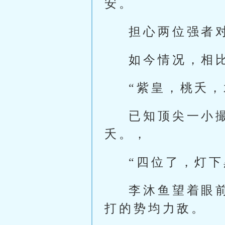
安。
担心两位强者
如今情况，相
“紫皇，桃夭
已知顶尖一小
夭。，
“四位了，灯
李沐鱼望着眼
打的势均力敌。