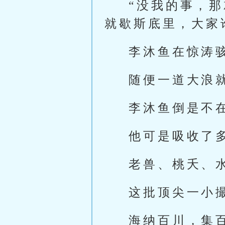
“没我的事，
就歇斯底里，大家
李沐鱼在惊涛
随便一道大浪
李沐鱼倒是不
他可是吸收了
老兽、桃夭、
这批顶尖一小
海纳百川，集