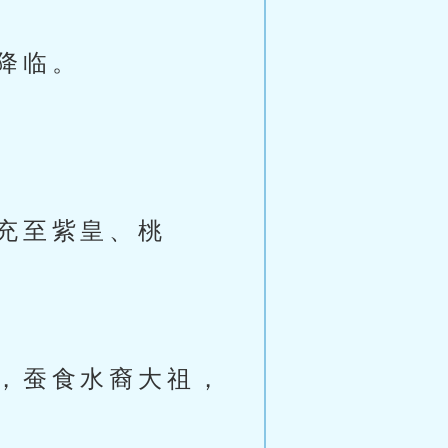
降临。
充至紫皇、桃
，蚕食水裔大祖，