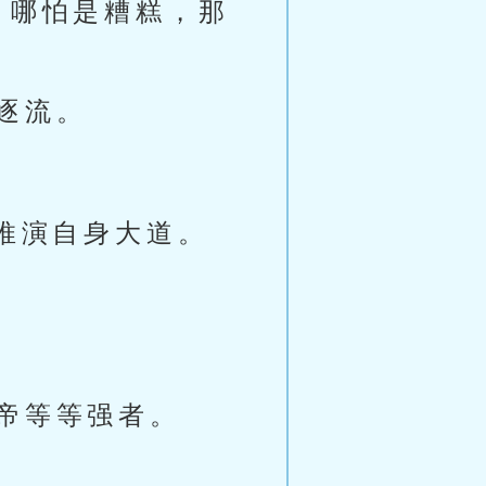
，哪怕是糟糕，那
逐流。
推演自身大道。
帝等等强者。