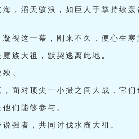
北海，滔天骇浪，如巨人手掌持续轰
，凝视这一幕，刚来不久，便心生寒
头魔族大祖，默契逃离此地。
遭殃。
妖，面对顶尖一小撮之间大战，它们
是他们能够参与。
传说强者，共同讨伐水裔大祖。