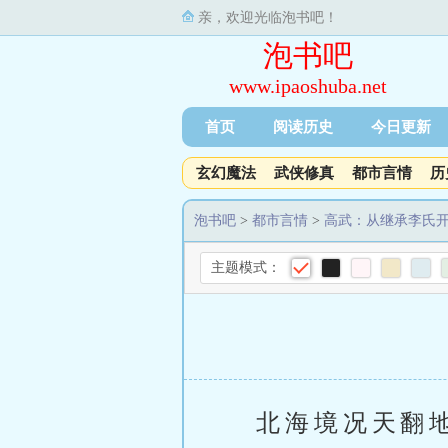
亲，欢迎光临泡书吧！
泡书吧
www.ipaoshuba.net
首页
阅读历史
今日更新
玄幻魔法
武侠修真
都市言情
历
泡书吧
>
都市言情
>
高武：从继承李氏
主题模式：
北海境况天翻