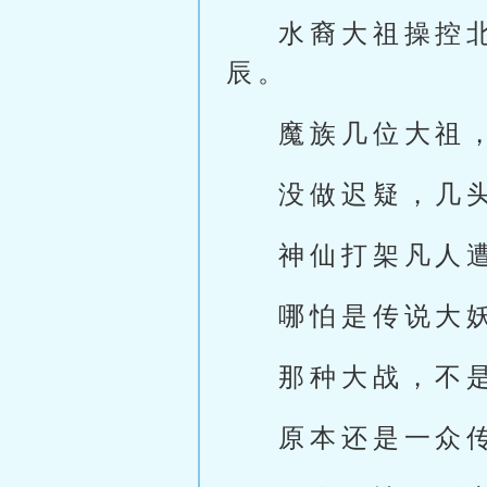
水裔大祖操控
辰。
魔族几位大祖
没做迟疑，几
神仙打架凡人
哪怕是传说大
那种大战，不
原本还是一众