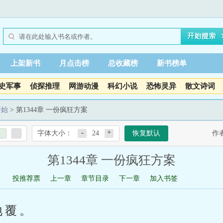
上架新书
月点击榜
总收藏榜
新书榜单
史军事
侦探推理
网游动漫
科幻小说
恐怖灵异
散文诗词
开始
> 第1344章 一份疯狂方案
-
+
字体大小：
24
恢复默认
作
第1344章 一份疯狂方案
投推荐票
上一章
章节目录
下一章
加入书签
地覆。