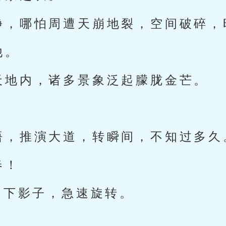
静，哪怕周遭天崩地裂，空间破碎，
他。
天地内，诸多景象泛起朦胧金芒。
。
悟，推演大道，转瞬间，不知过多久
春！
留下影子，急速旋转。
。