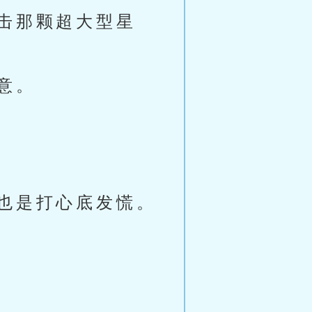
击那颗超大型星
意。
也是打心底发慌。