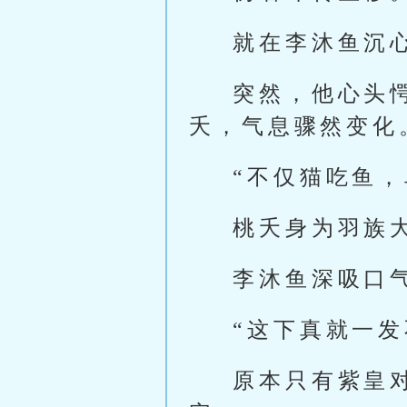
就在李沐鱼沉
突然，他心头
夭，气息骤然变化
“不仅猫吃鱼，
桃夭身为羽族
李沐鱼深吸口
“这下真就一发
原本只有紫皇