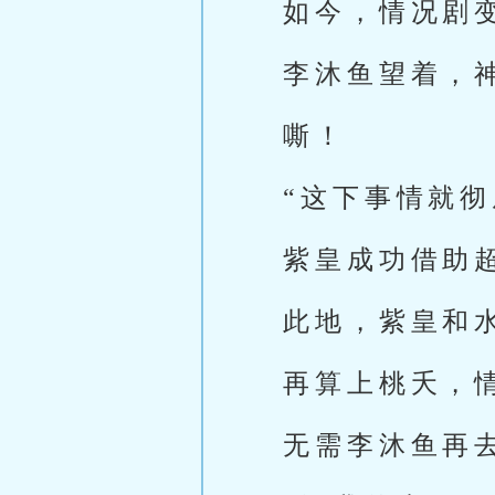
如今，情况剧
李沐鱼望着，
嘶！
“这下事情就
紫皇成功借助
此地，紫皇和
再算上桃夭，
无需李沐鱼再