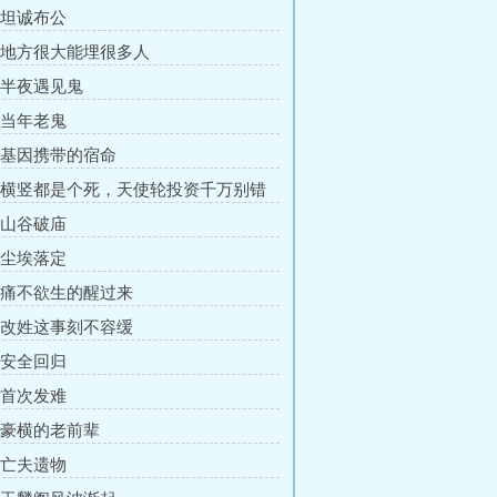
章 坦诚布公
章 地方很大能埋很多人
章 半夜遇见鬼
章 当年老鬼
章 基因携带的宿命
章 横竖都是个死，天使轮投资千万别错
章 山谷破庙
章 尘埃落定
章 痛不欲生的醒过来
章 改姓这事刻不容缓
章 安全回归
章 首次发难
章 豪横的老前辈
章 亡夫遗物