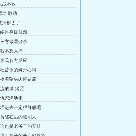
 六战不败
感动 敢动
 沈清柳丢了
章 终是突破瓶颈
章 三方做局袭杀
章 我不想太痛
章 李氏各方反应
章 杜昔今的炼丹心得
章 拎着猪头肉拜错庙
 流放城 猪区
章 仇家满地走
章 埋进去一定很舒服吧。
章 黄雀在后的聪明人
章 这也是老爷子的安排
章 坑大孙子的开心好爷爷