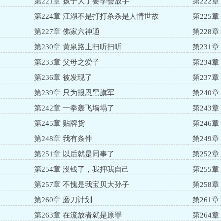
第221章 孩子大了要学会放手
第222
第224章 江湖不是打打杀杀是人情世故
第225
第227章 佛家六神通
第228
第230章 黄泉路上扫听扫听
第231
第233章 父母之爱子
第234
第236章 被发现了
第237
第239章 只为报恩黑旗军
第240
第242章 一拳轰飞墙塌了
第243
第245章 贴牌货
第246
第248章 我有条件
第249
第251章 以后就是同事了
第252
第254章 没钱了，我押我自己
第255章
第257章 不愧是我宝贝大孙子
第258
第260章 磨刀计划
第261
第263章 在流放者就是原罪
第264章