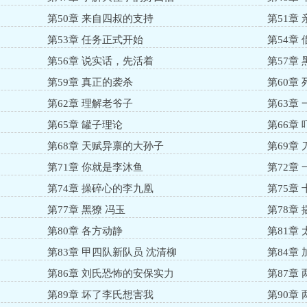
第50章 来自四叔的支持
第51章
第53章 任务正式开始
第54章
第56章 说实话，先活着
第57章
第59章 真正的袭杀
第60章
第62章 理解老爷子
第63章
第65章 罐子理论
第66章
第68章 天赋异禀的大孙子
第69章
第71章 你就是李沐鱼
第72章
第74章 操碎心的李九凰
第75章
第77章 黑獠 冯玉
第78章
第80章 各方动静
第81章
第83章 甲四队新队员 沈清柳
第84章
第86章 刘氏恐怖的安保实力
第87章
第89章 坏了李氏想害我
第90章