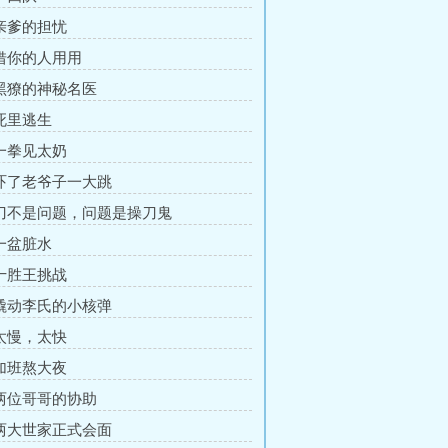
 亲爹的担忧
 借你的人用用
 黑獠的神秘名医
 死里逃生
 一拳见太奶
 吓了老爷子一大跳
 刀不是问题，问题是操刀鬼
 一盆脏水
 十胜王挑战
 撬动李氏的小核弹
 太慢，太快
 加班熬大夜
 两位哥哥的协助
 两大世家正式会面