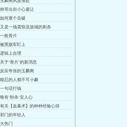
章 玉麟阁风波渐起
章 帅哥出街小心避让
章 如何逐个击破
章 又是一场震惊流放城的刺杀
章 一枚骨片
章 被黑旗军盯上
章 逻辑上合理
章 关于‘骨片’的新消息
章 反应夸张的玉麟阁
章 能忍的人都不可小觑
章 一句话打钱
 唯有‘秒杀’安人心
章 有关【血暴术】的种种经验心得
章 邪门的年轻人
 大热门