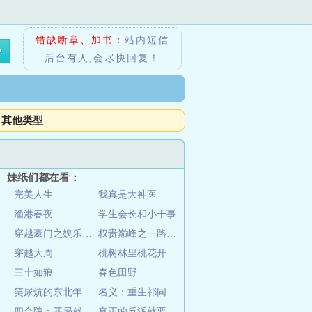
错缺断章、加书：
站内短信
后台有人,会尽快回复！
其他类型
妹纸们都在看：
完美人生
我真是大神医
渔港春夜
学生会长和小干事
穿越豪门之娱乐后宫
权贵巅峰之一路狂飙
穿越大周
桃树林里桃花开
三十如狼
春色田野
笑尿炕的东北年代文之我的大腰子
名义：重生祁同伟，从大风厂开始
四合院：开局就当爹
真正的反派就要随心所欲