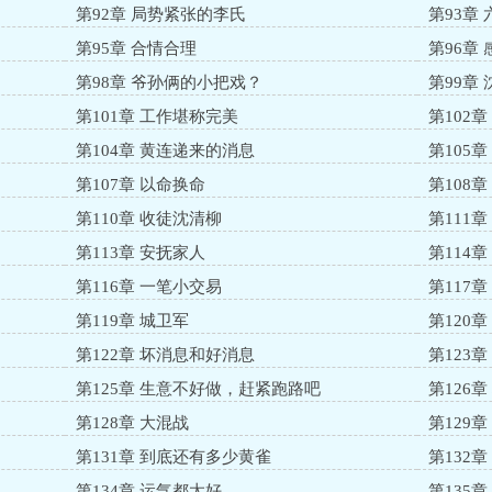
第92章 局势紧张的李氏
第93章
第95章 合情合理
第96章 
第98章 爷孙俩的小把戏？
第99章
第101章 工作堪称完美
第102
第104章 黄连递来的消息
第105
第107章 以命换命
第108
第110章 收徒沈清柳
第111
第113章 安抚家人
第114
第116章 一笔小交易
第117
第119章 城卫军
第120章
第122章 坏消息和好消息
第123
第125章 生意不好做，赶紧跑路吧
第126
第128章 大混战
第129
第131章 到底还有多少黄雀
第132
第134章 运气都太好
第135