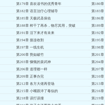
第179章 喜欢读书的优秀青年
第180
第182章 语言治疗心理辅导
第183
第185章 天极武圣保佑
第186
第188章 榨干了再杀，物尽其用，突破
第189
第191章 活下来才有未来
第192
第194章 接连收割
第195
过
第197章 一线生机
第198
第200章 势如破竹
第201
第203章 慷慨的裴武神
第204
第206章 道理都一样
第207
第209章 正事办完
第210
第212章 各方大佬再登场
第213
第215章 小嘴跟淬了毒似的
第216
第218章 误打误撞
第219