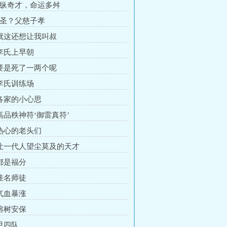
天纵奇才，命运多舛
武圣？父慈子孝
 就这还想让我叫叔
 李氏上早朝
 要是死了一两个呢
 李氏训练场
 各家的小心思
 高品秩神符‘御雷真符’
 热心的老头们
 让一代人望尘莫及的天才
 都是福分
 挂名师徒
 气血暴涨
 榕树安保
 甲四队