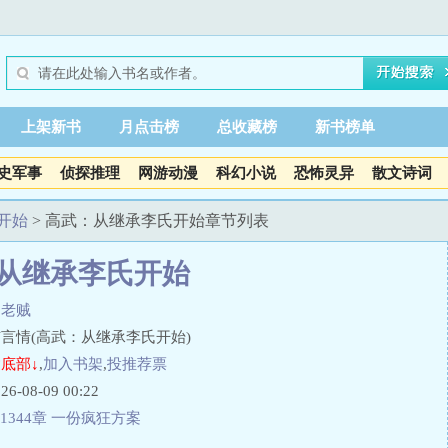
上架新书
月点击榜
总收藏榜
新书榜单
史军事
侦探推理
网游动漫
科幻小说
恐怖灵异
散文诗词
开始
> 高武：从继承李氏开始章节列表
从继承李氏开始
官老贼
言情(高武：从继承李氏开始)
底部↓
,
加入书架
,
投推荐票
08-09 00:22
1344章 一份疯狂方案