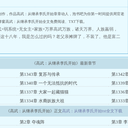
创作，作品高武：从继承李氏开始章章动人，泡书吧为你第一时间提供周官老
窗高武：从继承李氏开始全文免费阅读、TXT下载。
武+弱系统+无女主+家族+万界高武万族，诸天万界。人族羸弱，
道这十八年，我是怎么过的吗？老父亲摊牌了，不装了。他是富二
前十八年，我白遭罪了？
《高武：从继承李氏开始》最新章节
第1343章 复苏与传承
第134
第1340章 一个无法抵抗的时代
第133
第1337章 大家一起藏猫猫
第1336
第1334章 水裔妖族大祖
第133
《高武：从继承李氏开始》正文
高武：从继承李氏开始txt全文下载
第2章 夺魂阵
第3章 