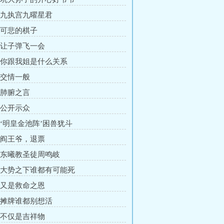
章 九执宫九曜星君
章 可悲的棋子
章 让子弹飞一会
章 你跟我姐是什么关系
章 交情一般
章 肺腑之言
章 公开示众
章 ‘明皇金池阵’困兽犹斗
章 阎王爷，退票
章 东曦教圣徒周鸣岐
章 大势之下谁都有可能死
章 又是救命之恩
章 摊牌谁都别想活
章 不仅是吉祥物