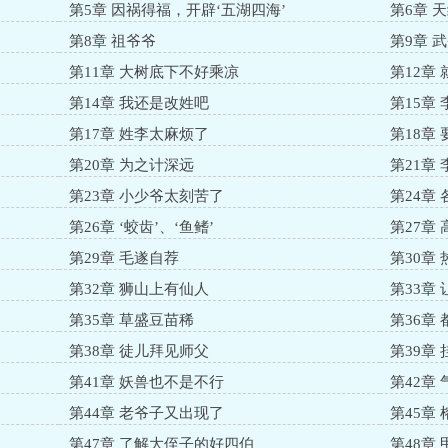
第5章 因祸得福，开辟‘五湖四海’
第6章 
第8章 祖爷爷
第9章 
第11章 大树底下不好乘凉
第12章
第14章 我还是改姓吧
第15章
第17章 姓李太麻烦了
第18章
第20章 为之计深远
第21章
第23章 小少爷太刻苦了
第24章
第26章 ‘蛟齿’、‘鱼鳍’
第27章
第29章 毛遂自荐
第30章
第32章 狮山上有仙人
第33章
第35章 草盛豆苗稀
第36章
第38章 徒儿拜见师父
第39章
第41章 妖兽也不是不行
第42章
第44章 老爷子又出现了
第45章
第47章 了解大侄子的好四伯
第48章