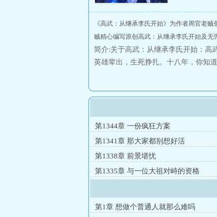
《高武：从继承李氏开始》为作者周官老贼
贼精心编写原创高武：从继承李氏开始及无弹
简介:关于高武：从继承李氏开始：高
英雄辈出，生死挣扎。十八年，你知
代，你是富三代。李沐鱼心里苦，那
第1344章 一份疯狂方案
第1341章 那大家都别想好活
第1338章 前景堪忧
第1335章 与一位大祖对峙的资格
第1章 想做个普通人就那么难吗