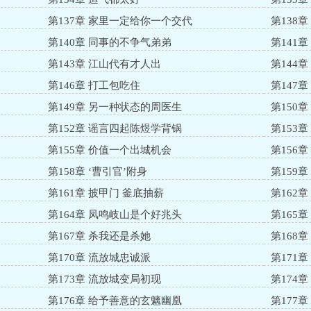
第137章 家里一定给你一个交代
第138
第140章 同事的不争气弟弟
第141
第143章 江山代有才人出
第144
第146章 打工包吃住
第147
第149章 另一种状态的周医生
第150
第152章 谣言四起陈煜学背锅
第153
第155章 价值一个出城机会
第156
第158章 ‘曹引官’附身
第159
第161章 披甲门 釜底抽薪
第162
第164章 凤鸣岐山是个好兆头
第165
第167章 杀我还是杀她
第168
第170章 流放城忠诚派
第171
第173章 流放城变局初现
第174
第176章 给予善意的玄魑幽凰
第177