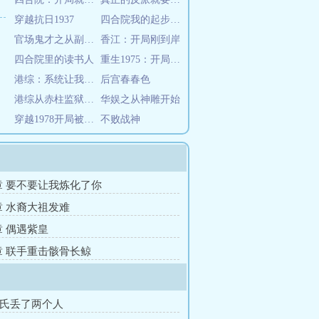
穿越抗日1937
四合院我的起步有点高
官场鬼才之从副镇长到权利巅峰
香江：开局刚到岸
四合院里的读书人
重生1975：开局撕毁回城调令
港综：系统让我在洪兴搞小团体
后宫春春色
港综从赤柱监狱开始
华娱之从神雕开始
穿越1978开局被小姨子暴打
不败战神
2章 要不要让我炼化了你
9章 水裔大祖发难
章 偶遇紫皇
3章 联手重击骸骨长鲸
李氏丢了两个人