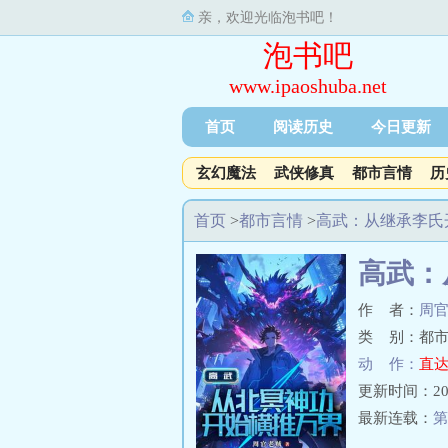
亲，欢迎光临泡书吧！
泡书吧
www.ipaoshuba.net
首页
阅读历史
今日更新
玄幻魔法
武侠修真
都市言情
历
首页
>
都市言情
>
高武：从继承李氏
高武：
作 者：
周
类 别：都市
动 作：
直达
更新时间：2026-
最新连载：
第