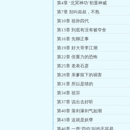
第4章 ‘北冥神功’初显神威
第7章 别叫叔叔，不熟
第10章 祖孙四代
第13章 到底有没有被夺舍
第16章 先聊正事
第19章 好大哥李江潮
第22章 倍重力的恐怖
第25章 老表石彦
第28章 亲爹留下的祸害
第31章 所以是猜的
第34章 祖宗
第37章 说出去好听
第40章 落剑瀑剑气如潮
第43章 这就是妖孽
第46章 一声‘四伯’叫的不容易