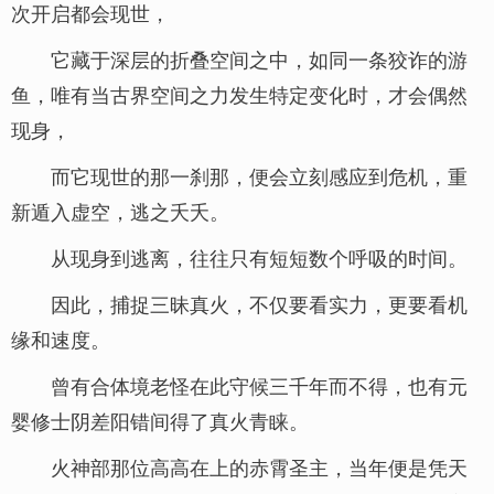
次开启都会现世，
它藏于深层的折叠空间之中，如同一条狡诈的游
鱼，唯有当古界空间之力发生特定变化时，才会偶然
现身，
而它现世的那一刹那，便会立刻感应到危机，重
新遁入虚空，逃之夭夭。
从现身到逃离，往往只有短短数个呼吸的时间。
因此，捕捉三昧真火，不仅要看实力，更要看机
缘和速度。
曾有合体境老怪在此守候三千年而不得，也有元
婴修士阴差阳错间得了真火青睐。
火神部那位高高在上的赤霄圣主，当年便是凭天