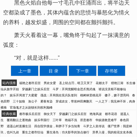
黑色火焰自他每一寸毛孔中狂涌而出，将半边天
空都染成了墨色，其体内蕴含的悲愤与暴怒化为情火
的养料，越发炽盛，周围的空间都在颤抖颤抖。
萧天火看着这一幕，嘴角终于勾起了一抹满意的
弧度：
“对，就是这样......”
上一章
目 录
下一章
存书签
站内强推
福艳之都市后宫
男欢女爱
圣上轻点罚，暗卫又哭了
花都太子
猎艳江湖
长生修
仙从族学开始
穿越豪门之娱乐后宫
斗罗：开局觉醒暗金恐爪熊武魂
谁说没灵根不能修仙
的？
娱乐开局渣了大蜜蜜
谍战：开局我在宪兵队签到
桃树林里桃花开
傻子，嫂子漂亮吗
春
色田野
三十如狼
洛公子
雾夜有染
穿成农女，带崽种田爽翻天
一人之下：我见神不坏，肉身
横推
官场鬼才之从副镇长到权利巅峰
经典收藏
都市极乐后后宫
御女天下
穿越豪门之娱乐后宫
艳海风波
都市花语
逍遥人
生
覆雨翻云之逐艳曲
娱乐帝国行
三叶草
艳福不浅
邪意都市
华娱拯救意难平
春色田
野
逍遥山村直播生活
四合院学摸金，和胖子下乡当知青
斗罗之人皇传说
僵尸世界：我是林
玖，也叫九叔
重生之都市狂仙
重生港岛：功夫影帝的加点修行
异界入侵，我的校花女友杀疯