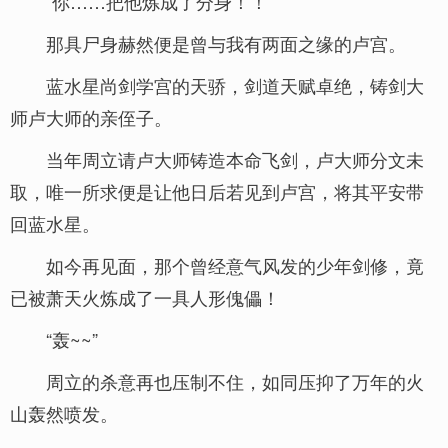
“你……把他炼成了分身！！”
那具尸身赫然便是曾与我有两面之缘的卢宫。
蓝水星尚剑学宫的天骄，剑道天赋卓绝，铸剑大
师卢大师的亲侄子。
当年周立请卢大师铸造本命飞剑，卢大师分文未
取，唯一所求便是让他日后若见到卢宫，将其平安带
回蓝水星。
如今再见面，那个曾经意气风发的少年剑修，竟
已被萧天火炼成了一具人形傀儡！
“轰~~”
周立的杀意再也压制不住，如同压抑了万年的火
山轰然喷发。