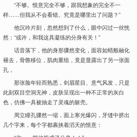
“不够。恨意完全不够，跟我想象的完全不一
样……但我从不会看错。究竟是哪里出了问题？”
他沉吟片刻，忽然想到了什么，眼中闪过一丝恍
然：“或许，和我这具凝练的分身有关！”
话音落下，他的身形骤然变化，面容如蜡般融化
褪去，骨骼移位，肌肉重组，竟是显露出了另一张面
孔，
那张脸年轻而熟悉，剑眉星目、意气风发，只是
此刻双目空洞无神，皮肤呈现出一种不正常的灰白
色，仿佛一具被抽走了灵魂的躯壳。
周立瞳孔骤然一缩，面上寒光爆闪，牙缝中挤出
几个字来，每个字都裹挟着滔天的恨意：