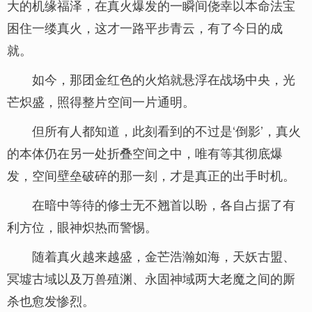
大的机缘福泽，在真火爆发的一瞬间侥幸以本命法宝
困住一缕真火，这才一路平步青云，有了今日的成
就。
如今，那团金红色的火焰就悬浮在战场中央，光
芒炽盛，照得整片空间一片通明。
但所有人都知道，此刻看到的不过是‘倒影’，真火
的本体仍在另一处折叠空间之中，唯有等其彻底爆
发，空间壁垒破碎的那一刻，才是真正的出手时机。
在暗中等待的修士无不翘首以盼，各自占据了有
利方位，眼神炽热而警惕。
随着真火越来越盛，金芒浩瀚如海，天妖古盟、
冥墟古域以及万兽殖渊、永固神域两大老魔之间的厮
杀也愈发惨烈。