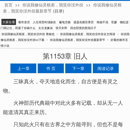
首页
>>
你说我修仙灵根差，我笑你没外挂
>>
你说我修仙灵根
青椒也
差，我笑你没外挂最新章节
(目录)
大家在看
都市皇宫
人生得意时须纵欢
遍地尤物
逍遥花都百香宫
艳福不浅
官媛
侧妃进
门我让位，死遁了你疯什么
太古龙象诀
惊天剑帝
四合院里的悠哉日子
-
-
你说我修仙灵根差，我笑你没外挂 青椒也
你说我修仙灵根差，我笑你没外挂全文阅读
你说我
-
-
修仙灵根差，我笑你没外挂txt下载
你说我修仙灵根差，我笑你没外挂最新章节
好看的都市言
情小说
第1153章 旧人
上一章
书 页
下一章
阅读记录
三昧真火，夺天地造化而生，自古便是有灵之
物。
火神部历代典籍中对此火多有记载，却从无一人
能道清其真正来历。
只知此火只有在古界之中方能寻到，但也不是每