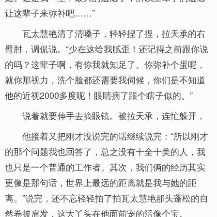
让这辈子来弥补吧……”
瓦太慧艳清了清嗓子，轻轻捏了捏，拉天承的右
臂肘，调侃说。“少在这给我腻歪！还记得之前跟你说
的吗？这辈子啊，有你我就知足了。你弥补个蛋呢，
就你那视力，洗个脸都还需要我伺候，你们是不知道
他的近视2000多度呢！眼睛摘了跟个瞎子似的。”
说着就要伸手去摘眼镜。被拉天承，连忙躲开，
他接着又把刚才没说完的话继续说完：“所以刚才
的那个问题我也回答了，总之没有十全十美的人，我
也只是一个普通的工作者。其次，我们俩的经历其实
更像是那句话，世界上最远的距离就是我与她的距
离。”说完，还不忘轻轻拍了拍瓦太慧艳那头蓬松的自
然卷披肩发，这大丫头在他面前宠的活像个宝。