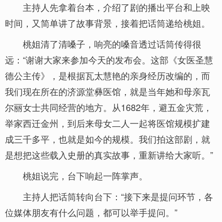
主持人先拿着台本，介绍了剧的播出平台和上映
时间，又简单讲了故事背景，接着把话筒递给桃姐。
桃姐清了清嗓子，响亮的嗓音透过话筒传得很
远：“谢谢大家来参加今天的发布会。这部《女医圣慧
德公主传》，是根据瓦太慧艳的亲身经历改编的，而
我们现在所在的济源堂彝医馆，就是当年她和母亲瓦
尔丽女士共同经营的地方。从1682年，避五金灾荒，
举家西迁金州，到后来母女二人一起将医馆规模扩建
成三千多平，也就是如今的规模。我们拍这部剧，就
是想把这些载入史册的真实故事，重新讲给大家听。”
桃姐说完，台下响起一阵掌声。
主持人把话筒转向台下：“接下来是提问环节，各
位媒体朋友有什么问题，都可以举手提问。”