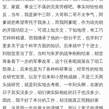
堂、家庭、事业三不落的完美劳模吧。事实却恰恰相
反，当年，我是家中三郎，大哥和二哥不太争气，阿
爹就把希望寄托于我身上，而我阿爹呢，作为咱光朝
的开国功臣之一，可谓上知天文，下知地理，奇工巧
艺样样精通。而我继承了他的一部分手艺，也学到了
更多关于这个科学方面的知识。后来就中了个进士，
到朝堂里当了官。当时与朱罗的战争刚刚结束，朝堂
筹备着下一步的军事改革，这个任务呢就落在了咱工
部身上，后来也是为了各种科研事业，经常性的给泡
在研究室里。以至于后来和小慧艳成婚，不是三天两
头搞研究，就是到实地去考察。一年到头啊，在家的
日子其实没多少，咱们俩实际相处的日子也没多少。
因此，我干好了本分的工作，却没能真正照顾好家
庭。这是我一生中最大的遗憾了，所以上辈子的遗憾