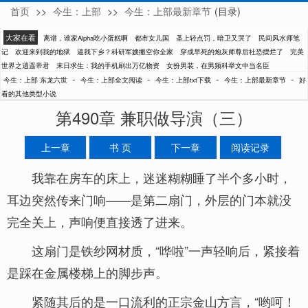
首页
>>
今生：上部
>>
今生：上部最新章节
(目录)
东龙六世
大家在看
离谱，谁家Alpha吃小蛋糕啊
都市女儿国
圣上轻点罚，暗卫又哭了
民间风水师笔
记
欢迎来到我的地狱
逼我下乡？科研军嫂搬空你全家
穿成早死的炮灰师尊后社恐摆烂了
完美
世界之逍遥帝君
末日求生：我的手机刷出万亿物资
女扮男装，在男频科举文中当名臣
-
-
-
-
今生：上部 东龙六世
今生：上部全文阅读
今生：上部txt下载
今生：上部最新章节
好
看的其他类型小说
第490章 兼职做导演（三）
上一章
书 页
下一章
阅读记录
我靠在房车的床上，迷迷糊糊睡了半个多小时，
耳边突然传来门响——是第二扇门，外层的门本就没
完全关上，声响便直接透了进来。
这扇门是铁纱网材质，“哗啦”一声轻响后，紧接着
是踩在金属楼梯上的脚步声。
紧随其后的是一口流利的正宗金山方言，“哟呵！