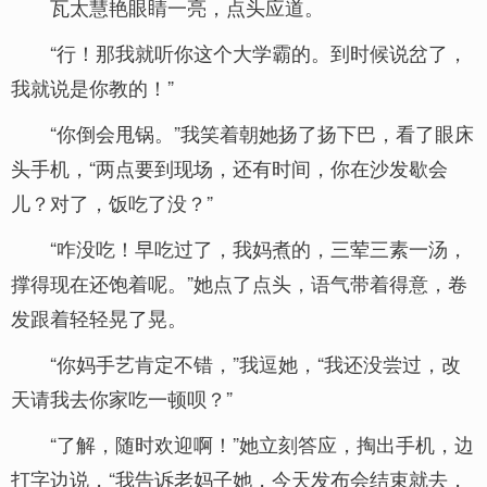
瓦太慧艳眼睛一亮，点头应道。
“行！那我就听你这个大学霸的。到时候说岔了，
我就说是你教的！”
“你倒会甩锅。”我笑着朝她扬了扬下巴，看了眼床
头手机，“两点要到现场，还有时间，你在沙发歇会
儿？对了，饭吃了没？”
“咋没吃！早吃过了，我妈煮的，三荤三素一汤，
撑得现在还饱着呢。”她点了点头，语气带着得意，卷
发跟着轻轻晃了晃。
“你妈手艺肯定不错，”我逗她，“我还没尝过，改
天请我去你家吃一顿呗？”
“了解，随时欢迎啊！”她立刻答应，掏出手机，边
打字边说，“我告诉老妈子她，今天发布会结束就去，