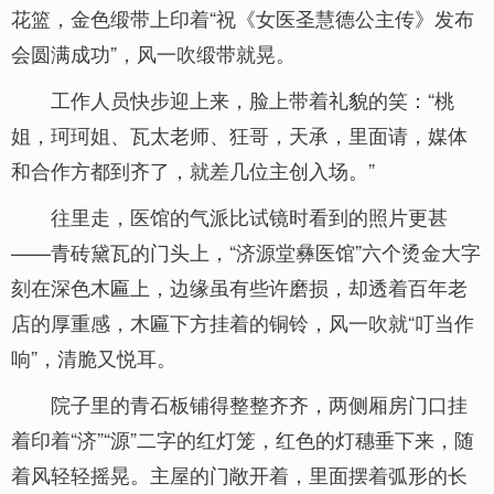
花篮，金色缎带上印着“祝《女医圣慧德公主传》发布
会圆满成功”，风一吹缎带就晃。
工作人员快步迎上来，脸上带着礼貌的笑：“桃
姐，珂珂姐、瓦太老师、狂哥，天承，里面请，媒体
和合作方都到齐了，就差几位主创入场。”
往里走，医馆的气派比试镜时看到的照片更甚
——青砖黛瓦的门头上，“济源堂彝医馆”六个烫金大字
刻在深色木匾上，边缘虽有些许磨损，却透着百年老
店的厚重感，木匾下方挂着的铜铃，风一吹就“叮当作
响”，清脆又悦耳。
院子里的青石板铺得整整齐齐，两侧厢房门口挂
着印着“济”“源”二字的红灯笼，红色的灯穗垂下来，随
着风轻轻摇晃。主屋的门敞开着，里面摆着弧形的长