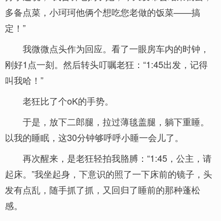
多备点菜，小珂珂他俩个想吃您老做的饭菜——搞
定！”
我微微点头作为回应。看了一眼房车内的时钟，
刚好1点一刻。然后转头叮嘱老狂：“1:45出发，记得
叫我哈！”
老狂比了个oK的手势。
于是，放下二郎腿，拉过薄毯盖腿，躺下重睡。
以我的睡眠，这30分钟够呼呼小睡一会儿了。
再次醒来，是老狂轻拍我胳膊：“1:45，公主，请
起床。”我坐起身，下意识的照了一下床前的镜子，头
发有点乱，随手抓了抓，又回归了睡前的那种蓬松
感。