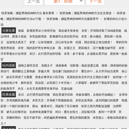
上一页
第1 - 50章
下一页
-
-
快穿攻略：捕捉男神的99种方法 素衣菁菁
快穿攻略：捕捉男神的99种方法全文阅读
快穿攻
-
-
略：捕捉男神的99种方法txt下载
快穿攻略：捕捉男神的99种方法最新章节
好看的科幻小说小
说
大家在看
银狐
影视世界从小舍得开始
我在诸天有角色
末世：开局我夺取了SSS级异能
福
运绵绵，团宠小皇姑
末世超级系统
影视都市从四合院开始
末世：薪火崛起
星际第一农场
主
这游戏太真实了
末世：让你屯物资，没让你屯女神
综漫，我在碧蓝之海当残渣！
孕妈空间
囤货养崽崽
末世：我的庇护所女神有点多
我，祈愿之主
星际领主：召个魅魔当秘书官
末世：
开车带着女仆全球浪
末日：从打猎开始肝经验
末世：多子多福，从顶级女星开始
星际第一执政
官
站内强推
福艳之都市后宫
花都太子
渔港春夜
综影视：炮灰逆袭之路
御兽：我有独特的捡
兽技巧
覆雨翻云之逐艳曲
穿越大周
混在豪门泡妞的日子
重生2011，从大学开始当渣男
洛公
子
娱乐开局渣了大蜜蜜
美食从馋哭全小区开始
笑尿炕的东北年代文之我的大腰子
如何做一个
合格的假少爷
都市皇宫
四合院：从民国三十年开始！
八零随军，娇娇怀了禁欲军官的崽
校花
的贴身高手
长生：从在天龙偶遇李沧海开始
玄鉴仙族
经典收藏
末日：从打猎开始肝经验
我在美漫开武馆
杀敌加属性，从炮灰开始崛起！
全球末
世：开局觉醒吞魂天赋
末世天灾：开局救下双胞胎校花
末世反派系统，成为阿姨们的噩梦
电视
剧里一个能打的都没有
股仙
极寒末日，我盗取了百亿物资
快穿之我为男配送温暖
法师野
望
诸天从狂蟒开始
化身神龙虐爆宇宙
科幻：重生女院士，启征银河系
捡到一个星球
冥
宝
异蝶碎雨剑
宿主不娇不软，却把偏执男神撩疯
霍乱时期的案情
末世狠人：谁敢动我老婆女
儿？