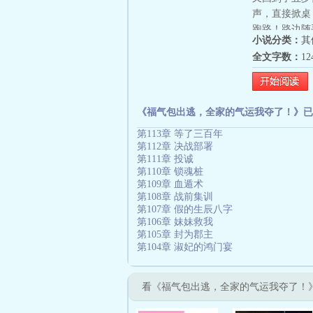
声，直接掀桌
跑路！路边随
小说分类：
其
眼的镇北王红
全文字数：
1
的商队，随口
宗，求您笑纳
父！请受徒儿
佬们的团宠了
《福气包出逃，全家的气运我夺了！》已
惊恐望向墙头
第113章 等了三百年
第112章 决战部署
第111章 投诚
第110章 锁魂桩
第109章 血遁术
第108章 战前集训
第107章 假的生辰八字
第106章 妹妹救我
第105章 封为郡主
第104章 淑妃的鸿门宴
看《福气包出逃，全家的气运我夺了！