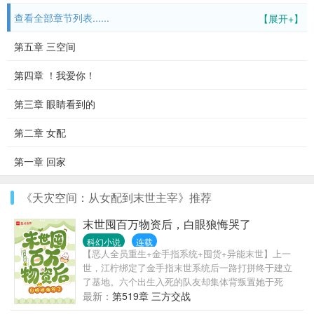
查看全部章节列表......
【展开+】
第五章 三空间
第四章 ！我爱你！
第三章 眼睛看到的
第二章 女配
第一章 回家
《天灾空间：从女配到末世主宰》推荐
末世囤百万物资后，白眼狼悔哭了
科幻小说
连载
【恶人全员重生+金手指系统+囤货+异能末世】上一
世，江柠绑定了金手指末世系统后一路打拼终于建立
了基地。六个出生入死的队友却集体背叛置她于死
地。渣男友：我是双系异能强者，护你救你数次，你
最新：
第519章 三方交战
配不上这个位置。塑料闺蜜：我已经是高级治疗师，