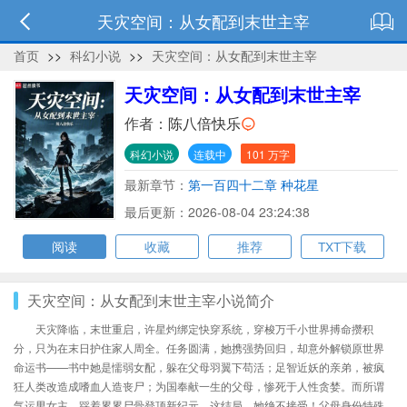
天灾空间：从女配到末世主宰
首页
>>
科幻小说
>>
天灾空间：从女配到末世主宰
天灾空间：从女配到末世主宰
作者：
陈八倍快乐
科幻小说
连载中
101 万字
最新章节：
第一百四十二章 种花星
最后更新：2026-08-04 23:24:38
阅读
收藏
推荐
TXT下载
天灾空间：从女配到末世主宰小说简介
天灾降临，末世重启，许星灼绑定快穿系统，穿梭万千小世界搏命攒积
分，只为在末日护住家人周全。任务圆满，她携强势回归，却意外解锁原世界
命运书——书中她是懦弱女配，躲在父母羽翼下苟活；足智近妖的亲弟，被疯
狂人类改造成嗜血人造丧尸；为国奉献一生的父母，惨死于人性贪婪。而所谓
气运男女主，踩着累累尸骨登顶新纪元。这结局，她绝不接受！父母身份特殊