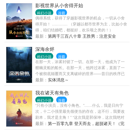
人人都有求于我，我不要别的，只想独占临潇哥，你
影视世界从小舍得开始
活该！白眼狼堂弟：强者为尊，像你这样没用的人的
科幻小说
连载
确不该留。关键时刻，江柠选择了拉着他们同归于
偶得系统，获得了穿越影视世界的机会，一切从小舍
尽……重活一世的她发现六个渣队友也都重生回了末
得开始！ ………… （穿越以都市世界为主，比如小舍
世前。只是这一世江柠选择了独善其身。她囤货零元
得，咱们结婚吧，都挺好，欢乐颂之类的！）
购，顺便升级系统。丧尸来了更不怕，她能打能跑还
最新：
第两千三百八十章 王胜男：注意安全
有安全屋。前队友终于意识到了：“没你不行！”江
柠：“死路已经为你们铺好了，滚~”
深海余烬
科幻小说
连载
在那一天，浓雾封锁了一切。在那一天，他成为了一
艘幽灵船的船长。在那一天，他跨过浓雾，直面了一
个被彻底颠覆而又支离破碎的世界——昔日的秩序已
经荡然无存，奇诡的异象主宰着文明社会之外的无尽
最新：
实体消息～
海域，孤岛城邦与挑战大海的船队已然成为文明世界
仅存的灯火，而旧日的阴影却仍在幽邃深海中蠢蠢欲
我在诸天有角色
动，等待继续吞噬这个将亡未亡的世界。但对于失乡
科幻小说
连载
号的新船长而言，只有一个问题是他首先要考虑的
“只有小演员，没有小角色。”……什么，我是日向宁
——谁知道船咋开啊？！
次，十二小强里最先领便当的存在，这不行，我要改
剧本，我才是主角！” “这次我是郭保坤，这次我绝对
不再去抢主角范闲的风头！”郭保坤搂着范若若和司理
最新：
第一百零九章 登天而去，超脱诸天！（完
理，淡定的看着范闲不断地在拼命奋斗，悠闲的将范
结）