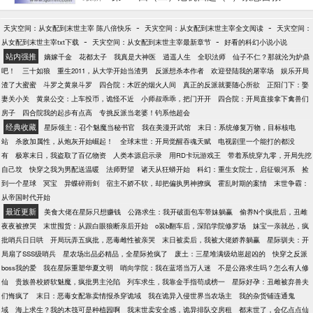
甚至，其中的大部分开始放弃了四维实体空间的肉
（3）
体，选择将自己永恒留在了游戏的世界。 为了拯救这
-
-
天灾空间：从女配到末世主宰 陈八倍快乐
天灾空间：从女配到末世主宰全文阅读
天灾空间：
些遗失的灵魂，一种新的职业“幻游猎人”应世而生。一
-
-
从女配到末世主宰txt下载
天灾空间：从女配到末世主宰最新章节
好看的科幻小说小说
帮拥有猎人身份或以猎人身份为目标的年轻人因缘际
站内强推
嫡嫁千金
花都太子
我真是大神医
逍遥人生
全职法师
仙子不仁？那就沦为炉鼎
会，带着各自的理由进入了一个名为“勇者大陆”的游戏
吧！
三十如狼
重生2011，从大学开始当渣男
反派想杀本作者
欢迎登陆我的屠宰场
娱乐开局
世界里，开始了他们意想不到的冒险…… 幻游猎人官
渣了大蜜蜜
斗罗之黄泉斗罗
四合院：木匠的烟火人间
真正的反派就要随心所欲
正阳门下：娶
方群：518405975 《幻游猎人》游戏国内版本预计16
妻关小关
黄泉公交：上车投币，诡怪不近
小师叔乖乖，把门开开
四合院：开局直接拿下禽兽们
年9月由全宇宙最二次元平台Bilibili全平台发行，请大
房子
四合院我的起步有点高
专挑反派当老婆！钓系他超会
家多多支持！
经典收藏
星际领主：召个魅魔当秘书官
我在美漫开武馆
末日：系统修复万物，目标核电
站
杀敌加属性，从炮灰开始崛起！
全球末世：开局觉醒吞魂天赋
电视剧里一个能打的都没
有
极寒末日，我盗取了百亿物资
人类本源启示录
用RD卡玩游戏王
带着系统穿九零，开局先挖
自己坟
快穿之我为男配送温暖
法师野望
诸天从狂蟒开始
科幻：重生女院士，启征银河系
捡
到一个星球
冥宝
异蝶碎雨剑
宿主不娇不软，却把偏执男神撩疯
霍乱时期的案情
末世争霸：
从帝国时代开始
最近更新
美食大佬在星际只想赚钱
公路求生：我开破面包车带妹躺赢
偷养N个疯批后，丑雌
夜夜被撩哭
末世囤货：从跟白眼狼断亲后开始
o装b翻车后，深陷学院修罗场
妹宝一亲就怂，疯
批哨兵日日哄
开局玩弄五疯批，恶毒雌性被亲哭
末日被卖后，我被大佬娇养躺赢
星际驯夫：开
局扇了SSS级哨兵
星农场出品必精品，全星际抢疯了
废土：三星堆满级幼崽超凶的
快穿之反派
boss我的爱
我在星际重塑华夏文明
哨向学院：我在蓝塔当万人迷
不是公路求生吗？怎么有人修
仙
贵族兽校娇软魅魔，疯批男主沦陷
列车求生，我靠金手指苟成榜一
星际好孕：丑雌被弃兽夫
们悔疯了
末日：恶毒女配靠卖情报杀穿诡域
我在诡异入侵世界当农场主
我的杂货铺连通鬼
域
海上求生？我的木筏可是种植园啊
我末世卖安全感，诡异排队交房租
都末世了，会亿点点仙