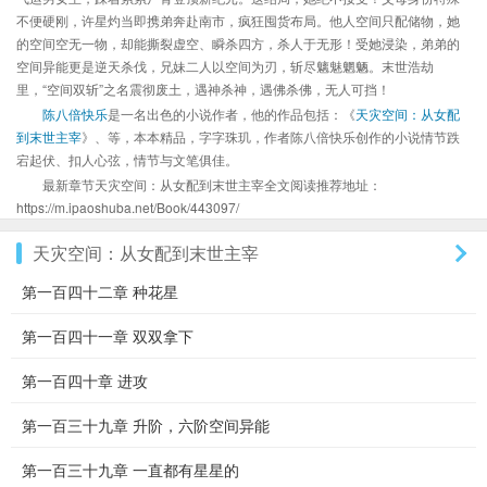
不便硬刚，许星灼当即携弟奔赴南市，疯狂囤货布局。他人空间只配储物，她
的空间空无一物，却能撕裂虚空、瞬杀四方，杀人于无形！受她浸染，弟弟的
空间异能更是逆天杀伐，兄妹二人以空间为刃，斩尽魑魅魍魉。末世浩劫
里，“空间双斩”之名震彻废土，遇神杀神，遇佛杀佛，无人可挡！
陈八倍快乐
是一名出色的小说作者，他的作品包括：《
天灾空间：从女配
到末世主宰
》、等，本本精品，字字珠玑，作者陈八倍快乐创作的小说情节跌
宕起伏、扣人心弦，情节与文笔俱佳。
最新章节天灾空间：从女配到末世主宰全文阅读推荐地址：
https://m.ipaoshuba.net/Book/443097/
天灾空间：从女配到末世主宰
第一百四十二章 种花星
第一百四十一章 双双拿下
第一百四十章 进攻
第一百三十九章 升阶，六阶空间异能
第一百三十九章 一直都有星星的