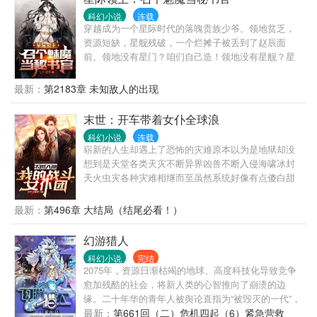
科幻小说
连载
穿越成为一个星际时代的落魄贵族少爷。领地贫乏，
资源短缺，星舰残破，一个烂摊子被丢到了赵辰面
前。领地没有星门？咱们自己造！领地没有星舰？星
际驱逐舰、星际护卫舰、星际巡洋舰想要啥咱造啥。
率领无人机集群犹如蜂群来袭的航母星舰，宣布着战
最新：
第2183章 未知敌人的出现
场的统治力。一切真理就在星际战列舰的巨炮射程范
围之内。帝国研发出了T5科技的星舰？不好意思，我
末世：开车带着女仆全球浪
已经服役了一支舰队的T5星舰！在赵辰的字典里面，
科幻小说
连载
没有什么事情是星舰解决不了的。如果有的话，那就
崭新的人生却遇上了恐怖的灾难原本以为是地狱却没
再派两支舰队过去！路人甲：我要报名入伍，我要加
想到是天堂各类天灾不断异界凶兽不断入侵海啸冰封
入赵辰指挥官的舰队！赵辰：对不起，我只招女兵。
天火虫灾各种灾难相继而至虽然系统好像有点傻白甜
但是她却有些很不对劲别人在末世之中艰难生存而主
角却在末世之中疯狂收女仆随着女仆不断的增加实力
最新：
第496章 大结局（结尾必看！）
也不断的变强带着女仆和移动基地走遍全球探索末世
之前残留的真相末世到底是怎么回事？系统是从何而
幻游猎人
来？这片宇宙只属于我！
科幻小说
完结
2075年，资源日渐枯竭的地球、高度科技化导致竞争
愈加残酷的社会，将新人类的心智推向了崩溃的边
缘。二十年华的青年人被舆论直指为“被毁灭的一代”，
并大规模地沉溺于脑电波虚拟实景游戏中不可自拔，
最新：
第661回（二）危机四起（6）紧急营救