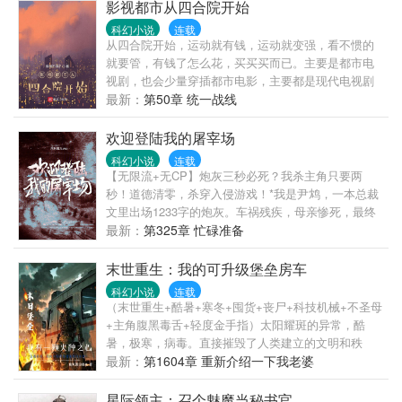
若若送上的葡萄吞下。
影视都市从四合院开始
科幻小说
连载
从四合院开始，运动就有钱，运动就变强，看不惯的
就要管，有钱了怎么花，买买买而已。主要是都市电
视剧，也会少量穿插都市电影，主要都是现代电视剧
如：四合院，欢乐颂、正阳门下、小女人、三十而
最新：
第50章 统一战线
已，北京爱情故事、好先生、小欢喜、小舍得、我的
体育老师……
欢迎登陆我的屠宰场
科幻小说
连载
【无限流+无CP】炮灰三秒必死？我杀主角只要两
秒！道德清零，杀穿入侵游戏！*我是尹鸩，一本总裁
文里出场1233字的炮灰。车祸残疾，母亲惨死，最终
没有尊严的‘被消失’——这是我的既定情节。一切悲
最新：
第325章 忙碌准备
惨，只为衬托反派的残忍，再为女主高光时刻助力。
系统说：接受新身份，忘掉一切重新开始。我不！
末世重生：我的可升级堡垒房车
【你拒绝了所有剧本，现在，去写你自己的】我被扔
科幻小说
连载
进一场末日入侵游戏。赛博血族、古滇蛇疫、阴城归
（末世重生+酷暑+寒冬+囤货+丧尸+科技机械+不圣母
魂、废土虫灾……无数副本和怪物正朝我和我的世界
+主角腹黑毒舌+轻度金手指）太阳耀斑的异常，酷
呼啸而来，死亡如影随形。他们都说，炮灰活不过三
暑，极寒，病毒。直接摧毁了人类建立的文明和秩
秒。巧了~我杀人不用三秒。主角们，欢迎登陆我的屠
序。一颗高等文明的科技球，带着李凡的记忆重回到
最新：
第1604章 重新介绍一下我老婆
宰场！这里是我的神国，你们的埋骨地！
了大学时期的李凡身上。重生一世，李凡是否能真正
的活出自我，拭目以待。
星际领主：召个魅魔当秘书官