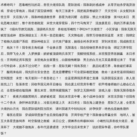
术稀奇吗？
恶毒雌性玩的花，兽世大佬排队跪
星际游戏：我靠刷好感成神
从零开始杀穿诡异游
戏
穿成七零炮灰，我成了国宝级神医
每天三张废卡，我把诡异整破防了
天灾空间：从女配到末
世主宰
灾后第八年，我靠种植拯救世界
群星为谁闪耀
在星际，禁止大佬卖惨
第19次末日
黑
化恶雌太能打，整个兽世都跪宠
末世大佬穿星际，四个竹马悔哭了
流放废星后，我的万界雇员卷
疯了
C级向导撩完就跑，顶级哨兵失控
兽校低等雌性？孕吐N个大佬慌了
小区穿越：我靠无限天
赋登顶成神
星际满级女王：开局一首恋歌爆红
天灾降临前，我带万倍物资回蓝星
末世：我绑定
了植物大战僵尸系统
星际种植女王
古代丧尸爆发，她领全村杀穿末世
穿到末世前，我成救世主
了
炮灰？不！我专抢主角机缘
千金换古墨
无限逃生：我在怪物世界杀穿全场
绑定万界学院
后，我带飞全人类
入梦撩拨：娇娇被顶级哨兵亲哭了
觉醒情报系统，末世囤货养崽躺赢
末日求
生：开局绑定房车囤货
末世炮灰全家重生，白眼狼悔断肠
男主的白月光又双叒叕看过来了
手握
小可怜剧本，反杀不过分吧？
掐指一算：星际无嗣？我有系统！
废品站通万界，靠捡破烂暴富
了
酸雨来临前，我先肝出安全堡垒
恶龙是嘤嘤怪？可全星际都想宠她
救命！这末世逼得我疯狂
空间囤货
末世：每天签到一个兽形老公？！
全蓝星蹲我异界逃亡直播
玩弄阴湿反派后，兽人崽
崽找上门
坠落兽世：回收帝国元帅开启修仙
我在废土经营房车餐厅
机甲维修师她什么都会亿点
点
全星际都在嗑我俩
重生末世，我带闺蜜囤疯了
快穿之无限种田
游戏入侵：我靠无限吞噬杀
疯了！
夜夜共感腹黑哨兵，娇娇被抢宠
我在末世卖中餐，捡个战神当保安
末世没异能？但我有
十二个兽夫
身怀神农穿废土，冷面元帅宠上天
末日求生：我在海上建堡垒
星际万人迷，全星系
大佬的白月光
我在星际福利院当院长
请叫我诸天中转站站长
好孕快穿：绝色虫皇她鱼塘炸
了
毒医在星际
穿成病弱贵族千金后身陷修罗场
开局学校尸变？我靠修仙带赢全班
地球人，被
五大兽星贵族饲养
时空裂缝之救赎
末日公交，摆摊养出终极BOSS
小雌性玩弄兽校大佬后，被
亲坏了
大佬她不做炮灰，各年代逆袭虐渣
大学毕业后末世来了
说好星际争霸，你咋带队要
饭？