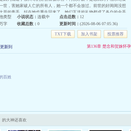
一世，害她家破人亡的所有人，她一个都不会放过。前世的好闺闺没想
大哥的毒手，好在她也重生回来了。她们互送的礼物都成了各自的金手
他类型
小说状态：
连载中
点击总数：
12
搬空楚家，锅碗瓢盆，窗帘都没放过。搬完楚家，她们还不忘搬空闺闺
6万字
收藏总数：
0
更新时间：
(2026-08-06 07:05:36)
那些人都不是啥好货，没必要心慈手软。搬搬搬，搬空他们家产给自己
一同前往军区嫁军官。前世他为护她承担下了所有，甚至最后还丢了性
TXT下载
加入书架
投票推荐
还来嫁他弥补前世所有的遗憾。“江砚辞，这辈子我又来嫁你了。”只
己每次所想，都能被他知道？收集假大哥出卖党的证据，寻找自己的亲
第136章 楚念和贺姝怀孕
更新到
大哥，每次他都能做她所想，难道他也有金手指？
地的百姓
》的大神还喜欢