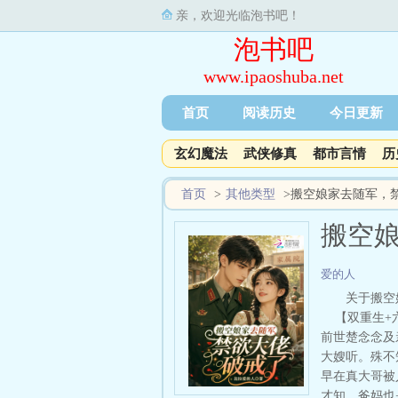
亲，欢迎光临泡书吧！
泡书吧
www.ipaoshuba.net
首页
阅读历史
今日更新
玄幻魔法
武侠修真
都市言情
历
首页
>
其他类型
>
搬空娘家去随军，
搬空
爱的人
关于搬空
【双重生+六
前世楚念念及
大嫂听。殊不
早在真大哥被
才知，爸妈也