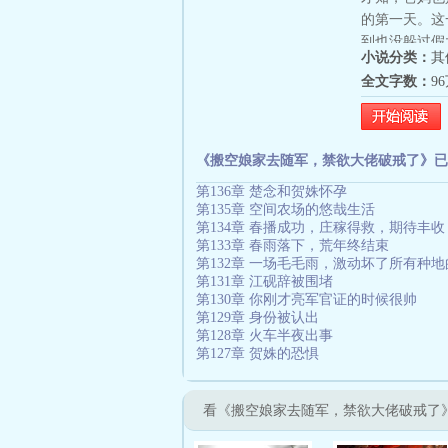
的第一天。这
到也没躲过假
小说分类：
其
指。她们联手
全文字数：
9
前世丈夫家，
当嫁妆。姐妹
命。这一世她
是，为什么自
《搬空娘家去随军，禁欲大佬破戒了》已
大哥，举报假
第136章 楚念和贺姝怀孕
第135章 空间农场的悠哉生活
第134章 春播成功，庄稼得救，期待丰收
第133章 春雨落下，荒年终结束
第132章 一场毛毛雨，激动坏了所有种
第131章 江砚辞被围堵
第130章 你刚才亮军官证的时候很帅
第129章 身份被认出
第128章 火车半夜出事
第127章 贺姝的恐惧
看《搬空娘家去随军，禁欲大佬破戒了