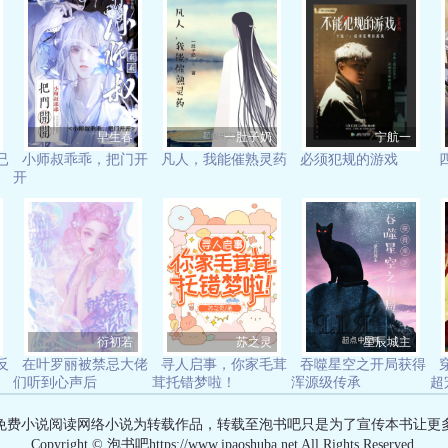
早生春
一肚子奶
宁航一
已
小师叔乖乖，把门开
凡人，我能催熟灵药
必须犯规的游戏
开
衍初若
苏之灵
星辰城主
反
在叶罗丽被禁忌大佬
寻人启事，你家毛茸
吞噬星空之开局获得
们听到心声后
茸托错梦啦！
浑源级传承
超
免费小说阅读网络小说为转载作品，转载至泡书吧只是为了宣传本书让更
Copyright © 泡书吧https://www.ipaoshuba.net All Rights Reserved.