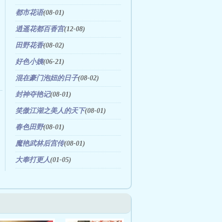
都市花语
(08-01)
逍遥花都百香宫
(12-08)
田野花香
(08-02)
好色小姨
(06-21)
混在豪门泡妞的日子
(08-02)
封神夺艳记
(08-01)
笑傲江湖之美人的天下
(08-01)
春色田野
(08-01)
魔艳武林后宫传
(08-01)
大奉打更人
(01-05)