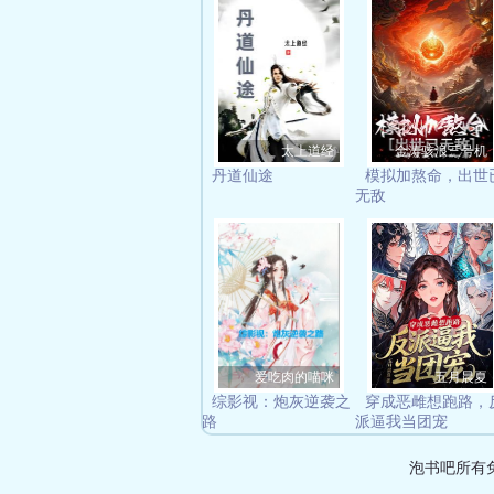
太上道经
金涛骇浪三号机
丹道仙途
模拟加熬命，出世
无敌
爱吃肉的喵咪
五月晨夏
综影视：炮灰逆袭之
穿成恶雌想跑路，
路
派逼我当团宠
泡书吧所有