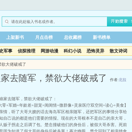
上架新书
月点击榜
总收藏榜
新书榜单
史军事
侦探推理
网游动漫
科幻小说
恐怖灵异
散文诗词
禁欲大佬破戒了
娘家去随军，禁欲大佬破戒了
作者:
北拉
娘家去随军，禁欲大佬破戒了：
零+军婚+年龄差+甜宠+闺闺情+微群像+灵泉医疗双空间+读心+美食】
亲情，听了大哥大嫂的话去海岛军区相亲随军，还把军区的事情分享给
知自己说的都是他们需要的情报。现在的大哥根本不是自己的亲大哥，
人贩子拐走之后调了包。楚念撞破他们的身份后，被假大哥杀害。死前
是因为知道了假大哥的身份后被杀害！再次睁眼，楚念回到了相亲绝食