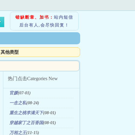
错缺断章、加书：
站内短信
后台有人,会尽快回复！
其他类型
热门点击
Categories New
官媛
(07-01)
一念之私
(08-24)
重生之桃李满天下
(08-01)
穿越家丁之百香国
(08-01)
万相之王
(11-15)