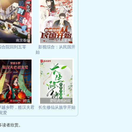
南京香烟
生活就要爽
四合院回到五零
影视综合：从民国开
始
对流
爱吃肉包的妞
穿越乡野，糙汉夫君
长生修仙从族学开始
宠爱
多读者欣赏。