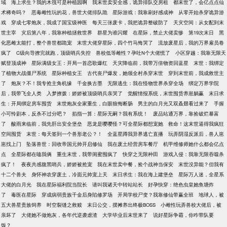
域
海上求生？我的木筏可是种植园啊
我末世卖安全感，诡异排队交房租
都末世了，会亿点点仙
术稀奇吗？
恶毒雌性玩的花，兽世大佬排队跪
星际游戏：我靠刷好感成神
从零开始杀穿诡异游
戏
穿成七零炮灰，我成了国宝级神医
每天三张废卡，我把诡异整破防了
天灾空间：从女配到末
世主宰
灾后第八年，我靠种植拯救世界
群星为谁闪耀
在星际，禁止大佬卖惨
第19次末日
黑
化恶雌太能打，整个兽世都跪宠
末世大佬穿星际，四个竹马悔哭了
流放废星后，我的万界雇员卷
疯了
C级向导撩完就跑，顶级哨兵失控
兽校低等雌性？孕吐N个大佬慌了
小区穿越：我靠无限天
赋登顶成神
星际满级女王：开局一首恋歌爆红
天灾降临前，我带万倍物资回蓝星
末世：我绑定
了植物大战僵尸系统
星际种植女王
古代丧尸爆发，她领全村杀穿末世
穿到末世前，我成救世主
了
炮灰？不！我专抢主角机缘
千金换古墨
无限逃生：我在怪物世界杀穿全场
绑定万界学院
后，我带飞全人类
入梦撩拨：娇娇被顶级哨兵亲哭了
觉醒情报系统，末世囤货养崽躺赢
末日求
生：开局绑定房车囤货
末世炮灰全家重生，白眼狼悔断肠
男主的白月光又双叒叕看过来了
手握
小可怜剧本，反杀不过分吧？
掐指一算：星际无嗣？我有系统！
废品站通万界，靠捡破烂暴富
了
酸雨来临前，我先肝出安全堡垒
恶龙是嘤嘤怪？可全星际都想宠她
救命！这末世逼得我疯狂
空间囤货
末世：每天签到一个兽形老公？！
全蓝星蹲我异界逃亡直播
玩弄阴湿反派后，兽人崽
崽找上门
坠落兽世：回收帝国元帅开启修仙
我在废土经营房车餐厅
机甲维修师她什么都会亿点
点
全星际都在嗑我俩
重生末世，我带闺蜜囤疯了
快穿之无限种田
游戏入侵：我靠无限吞噬杀
疯了！
夜夜共感腹黑哨兵，娇娇被抢宠
我在末世卖中餐，捡个战神当保安
末世没异能？但我有
十二个兽夫
身怀神农穿废土，冷面元帅宠上天
末日求生：我在海上建堡垒
星际万人迷，全星系
大佬的白月光
我在星际福利院当院长
请叫我诸天中转站站长
好孕快穿：绝色虫皇她鱼塘炸
了
毒医在星际
穿成病弱贵族千金后身陷修罗场
开局学校尸变？我靠修仙带赢全班
地球人，被
五大兽星贵族饲养
时空裂缝之救赎
末日公交，摆摊养出终极BOSS
小雌性玩弄兽校大佬后，被
亲坏了
大佬她不做炮灰，各年代逆袭虐渣
大学毕业后末世来了
说好星际争霸，你咋带队要
饭？