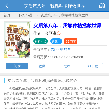
灾后第八年，我靠种植拯救世界
首页
>>
科幻小说
>>
灾后第八年，我靠种植拯救世界
灾后第八年，我靠种植拯救世界
作者：
金阿淼
科幻小说
连载中
92 万字
最新章节：
第144章 终章
最后更新：2026-08-03 23:03:20
阅读
收藏
推荐
TXT下载
灾后第八年，我靠种植拯救世界小说简介
银杏醒来后已经灾后八年，污染全球，人类生存岌岌可危。拖着一副跟骨
头架子似的身躯，夏初被划分成了D级人群。D级包括：老、弱、病、残，都是
最容易被淘汰（死）的人群。托这评级的福，银杏分到了安全区最外围的危险
住所，最低等的补助，以及众人自求多福的眼神。她却很满意这样安静的住
所，默默开始自己的计划的。银杏养身体备注：1、多吃蔬菜，2、多吃水果、