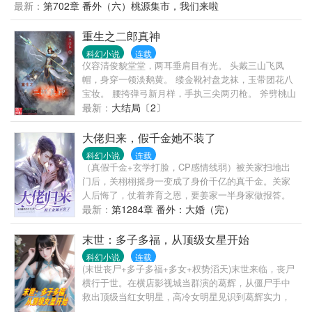
从一个大小300米的小庇护所开始。没有空间异能？庇
最新：
第702章 番外（六）桃源集市，我们来啦
护所系统仓库，照样可以当空间异能用。没有武器？
庇护所防御，不管是丧尸还是人类都不怕。出去搜索
重生之二郎真神
物资怎么办？庇护所能让张文不被丧尸攻击，整个城
科幻小说
连载
市都是他的。很快张文的庇护所，就是末世人人向往
仪容清俊貌堂堂，两耳垂肩目有光。 头戴三山飞凤
的存在。物资，小姐姐……赶紧到碗里，不，我的庇
帽，身穿一领淡鹅黄。 缕金靴衬盘龙袜，玉带团花八
护所来。张文发誓，这世，他只为自己而活。
宝妆。 腰挎弹弓新月样，手执三尖两刃枪。 斧劈桃山
曾救母，弹打鋋罗双凤凰。 力诛八怪声名远，义结梅
最新：
大结局〔2〕
山七圣行。 心高不认天家眷，性傲归神住灌江。 赤城
昭惠英灵圣，显化无边号二郎。 生前荣耀财富与一身
大佬归来，假千金她不装了
的杨健，死后却重生成灌江口杨戬。 却没有想到成了
科幻小说
连载
少年杨戬，不仅法力全无，而且还要从杨戬传奇一生
（真假千金+玄学打脸，CP感情线弱）被关家扫地出
经历的起点出发。 无情玉帝，重生以后的他会认下这
门后，关栩栩摇身一变成了身价千亿的真千金。关家
个舅舅吗？ 斧劈桃山，能否阻止十日晒化杨母云华的
人后悔了，仗着养育之恩，要姜家一半身家做报答。
悲剧吗？ 玉泉求师，已然知道了元始天尊乃最大企业
关栩栩冷笑一声，一道真言符，直接揭穿关家人的丑
最新：
第1284章 番外：大婚（完）
老总，还会跟着一个经理做事吗？ 哮天神犬，三尖两
恶嘴脸。渣男想回头纠缠，关栩栩抬手就让他夜夜
刃刀又是何等神物？ 待看重生之杨戬，能否改变二郎
见“祖宗”。堂兄堂妹看不上她，觉得她丢人。结果，宋
末世：多子多福，从顶级女星开始
神一生中的悲剧？ （注：二郎神杨戬，乃是我国神话
家当家找上了门，“只要姜大师愿意出手救我女儿，条
科幻小说
连载
中不可缺少又极有份量的一位，二郎神神话传说众
件随便提！”一向和姜家有旧怨的徐家舔着脸登门，“过
(末世丧尸+多子多福+多女+权势滔天)末世来临，丧尸
多！小团单取一枝花。希望能带你走进二郎神的神话
去都是小弟不懂事，只要姜大师肯帮忙，以后姜总是
横行于世。在横店影视城当群演的葛辉，从僵尸手中
世界。）
我哥！”后来，连一向怼天怼地的堂弟也成了她的跟屁
救出顶级当红女明星，高冷女明星见识到葛辉实力，
虫，“这是我唯一的姐！谁敢骂她，我骂他全家！”回过
决定追随他，成为他的女人。葛辉觉醒多子多福系