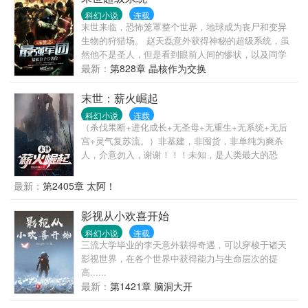
科幻小说
连载
末世来临，恐怖笼罩整个世界，地球成为丧尸和变异
生物的狩猎场。 赵天磊意外获得神秘的超级系统，虽
然他不是圣人，但是看到眼前人间的惨状，以及同学
们一个个死去，又怎能做到袖手旁观，且看拥有超级
最新：
第828章 晶核作为交换
升级和兑换系统的赵天磊，如何带领人类与群尸对
抗，恢复人类文明。 四百多万字老书做支撑，此书保
末世：薪火崛起
证精彩不断，而且绝不太监。给你不一样的末世体会
科幻小说
连载
和剧情，欢迎支持。（书友群：472174243）
（杀伐果断+进化成长+无圣母+无重生+无系统+无后
宫+灵气复苏流。）非基建，非囤货，非单纯为爽杀
人，介意勿入，谢谢！！！未知，是人类最大的恐
惧。当专家执意打开皇陵的那一刻，光明不复存在。
王炜去参观博物馆，不曾想遇到了史无前例的大暴
最新：
第2405章 太阿！
雨，被困在博物馆。暴雨过后，世界变了。被污染的
人类，可怕的怪物，神秘的种族接踵而至，一次又一
影视从小欢喜开始
次打破他的认知。为了活下去，没有食物怎么办？饥
科幻小说
连载
渴难耐的他把目光看向了老鼠……王炜嘴里嚼着老鼠
三流大学毕业的李天意外获得奇遇，可以穿梭于诸天
肉，惊奇的发现，原来吃老鼠能变强？他目光幽幽，
影视世界，在各个世界中获得能力与生命层次的提
泛着绿光，看向其他的老鼠……文明的种子，终将化
高......
为点点星火，连绵不断，席卷星空。
最新：
第1421章 脑洞大开