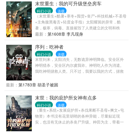
末世重生：我的可升级堡垒房车
科幻小说
连载
（末世重生+酷暑+寒冬+囤货+丧尸+科技机械+不圣母
+主角腹黑毒舌+轻度金手指）太阳耀斑的异常，酷
暑，极寒，病毒。直接摧毁了人类建立的文明和秩
序。一颗高等文明的科技球，带着李凡的记忆重回到
最新：
第1608章 李凡现身
了大学时期的李凡身上。重生一世，李凡是否能真正
的活出自我，拭目以待。
序列：吃神者
科幻小说
连载
末世到来，太阳消失，无数诡异神明降临。安全区外
神明猎杀，安全区内尔虞我诈。神明吃人作为消遣。
我吃神明拯救人类。只不过，我要以我的方式，拯救
我想拯救的人类。
最新：
第1783章 胡圣子被困
末世：我的庇护所女神有点多
科幻小说
连载
（重生+系统+发展庇护所+杀伐果断不圣母+爽文+屯
物资）本书没有花里胡哨的各种异能，尽量贴近现
实，也没有无休止的杀丧尸升级。种田为主，带着一
群女人发展庇护所。前期节奏稍慢，后期慢慢展开。