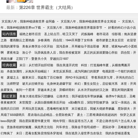
神的姜家人才知道，他们以为的小可怜居然是个真玄
统，获得强大异能，从此命运的齿轮开始转动。他一
最新：
第226章 世界霸主（大结局）
门大佬。驱邪，画符，救人，还要追金大腿。关栩栩
路娶妻生子，一路打怪升级……
表示，“我好忙。”褚·金大腿·北鹤主动分担压力：“不用
-
-
灾后第八年，我靠种植拯救世界 金阿淼
追，已经是你的了。”
灾后第八年，我靠种植拯救世界全文阅读
灾后第八
-
-
年，我靠种植拯救世界txt下载
灾后第八年，我靠种植拯救世界最新章节
好看的科幻小说小说
站内强推
福艳之都市后宫
圣上轻点罚，暗卫又哭了
武炼巅峰
都市花语
综影视：炮灰逆袭
之路
覆雨翻云之逐艳曲
乡春满艳
四合院：1944开局娶了女特务
都市娇妻之美女后宫
欢迎登
陆我的屠宰场
美食从馋哭全小区开始
混沌圣体，开局被仙子强迫双修
离谱，谁家Alpha吃小蛋糕
啊
雾夜有染
洛公子
玩弄疯批兽人后，我在兽校被宠坏
真正的反派就要随心所欲
四合院：开
局就当爹
正阳门下：娶妻关小关
穿越抗日1937
经典收藏
末日：从打猎开始肝经验
我在美漫开武馆
科技：打造巅峰华夏，从横推鹰酱开
始
杀敌加属性，从炮灰开始崛起！
末世反派系统，成为阿姨们的噩梦
电视剧里一个能打的都没
有
废墟之土
极寒末日，我盗取了百亿物资
用RD卡玩游戏王
带着系统穿九零，开局先挖自己
坟
法师野望
诸天从狂蟒开始
化身神龙虐爆宇宙
科幻：重生女院士，启征银河系
末世：开局
血腥复仇
捡到一个星球
穿越未来之迷
异蝶碎雨剑
从水浒开始的好汉之旅
霍乱时期的案情
最近更新
美食大佬在星际只想赚钱
公路求生：我开破面包车带妹躺赢
偷养N个疯批后，丑雌
夜夜被撩哭
末世囤货：从跟白眼狼断亲后开始
o装b翻车后，深陷学院修罗场
妹宝一亲就怂，疯
批哨兵日日哄
开局玩弄五疯批，恶毒雌性被亲哭
末日被卖后，我被大佬娇养躺赢
星际驯夫：开
局扇了SSS级哨兵
星农场出品必精品，全星际抢疯了
废土：三星堆满级幼崽超凶的
快穿之反派
boss我的爱
我在星际重塑华夏文明
哨向学院：我在蓝塔当万人迷
不是公路求生吗？怎么有人修
仙
贵族兽校娇软魅魔，疯批男主沦陷
列车求生，我靠金手指苟成榜一
星际好孕：丑雌被弃兽夫
们悔疯了
末日：恶毒女配靠卖情报杀穿诡域
我在诡异入侵世界当农场主
我的杂货铺连通鬼