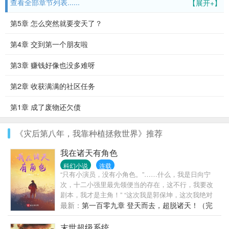
查看全部章节列表......
【展开+】
第5章 怎么突然就要变天了？
第4章 交到第一个朋友啦
第3章 赚钱好像也没多难呀
第2章 收获满满的社区任务
第1章 成了废物还欠债
《灾后第八年，我靠种植拯救世界》推荐
我在诸天有角色
科幻小说
连载
“只有小演员，没有小角色。”……什么，我是日向宁
次，十二小强里最先领便当的存在，这不行，我要改
剧本，我才是主角！” “这次我是郭保坤，这次我绝对
不再去抢主角范闲的风头！”郭保坤搂着范若若和司理
最新：
第一百零九章 登天而去，超脱诸天！（完
理，淡定的看着范闲不断地在拼命奋斗，悠闲的将范
结）
若若送上的葡萄吞下。
末世超级系统