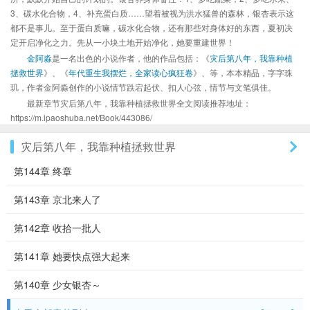
3、碳水化合物，4、补充蛋白质……望着被视为洪水猛兽的森林，银杏表示这
都不是事儿。至于蛋白质嘛，碳水化合物，还有那些对身体好的东西，夏初决
定开启净化之力。先从一小块土地开始净化，她要重建世界！
金阿淼
是一名出色的小说作者，他的作品包括：《
灾后第八年，我靠种植
拯救世界
》、《
年代重生我摆烂，全家读心疯狂卷
》、等，本本精品，字字珠
玑，作者金阿淼创作的小说情节跌宕起伏、扣人心弦，情节与文笔俱佳。
最新章节灾后第八年，我靠种植拯救世界全文阅读推荐地址：
https://m.ipaoshuba.net/Book/443086/
灾后第八年，我靠种植拯救世界
第144章 终章
第143章 京北来人了
第142章 收拾一批人
第141章 她要快点强大起来
第140章 少女银杏～