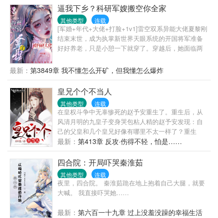
老天，你敢耍老子！吃亏，那是不能够的，这福气，
逼我下乡？科研军嫂搬空你全家
还是给女主吧！她变本加厉打亲爹，踹后妈，把女主
其他类型
连载
虐成渣，房子地基都挖了，带着群岛空间下乡了。还
[军婚+年代+大佬+打脸+1v1]雷空双系异能大佬夏黎刚
在途中遇到了宽肩窄腰，八块腹肌，宠她如命的兵哥
结束末世，成为执掌新世界天眼系统的开国将军准备
哥。姜颜果断出手:“处对象吗？给命的那种？”陆骁将
好好养老，只是小憩一下就穿了。穿越后，她面临两
她圈进怀里:“我会像忠于国家一样忠于你，直到我
个选择：——要么嫁给一个让她结婚后让着小三的自
死。”ok?盖章，随军海岛咸鱼躺咯！听说冷峻狠戾，
以为是妈宝男，要么下乡去穷乡僻壤的地方当知青。
最新：
第3849章 我不懂怎么开矿，但我懂怎么爆炸
不近女色的陆首长结婚了，对象还是大城市来的知
夏黎：拳头硬了！就这样的小白脸，我一拳能打一个
青，长的细皮嫩肉，干不了活，吃不了苦，他还当个
加强连！努力为首长爹官复原职，成为首长爹最贴心
皇兄个个不当人
宝宠着。全家属院：“尊嘟假嘟？”看到姜颜第一眼，嫂
的米虫小棉袄好好养老他不香吗？可是努力着，努力
子们都觉得她早晚得跑。等啊盼的，人小两口日子过
其他类型
连载
着，夏黎回头一看。嗯？我这军职怎么比我首长爹还
的风生水起，姜颜更是怪物一般的存在，治病科研，
在皇权斗争中无辜惨死的赵予安重生了。重生后，从
高了？南岛一大队来了位漂亮新知青，小姑娘一身痞
写稿翻译，机械维修，电影编剧等，一人同时领好几
风清月明的九皇子变身哭包粘人精的赵予安发现：自
气，听说一脚就能把人踹骨折，思想不正，和她亲近
份工资。众嫂子:“...”小丑竟是我自己
己的父皇和几个皇兄好像有哪里不太一样了？重生
绝对会倒霉！不久后……队员们挑着扁担，挥汗如雨
前，大昭帝：“九皇子？朕记得，不过就是个宫女生的
最新：
第413章 反攻·伤得不轻，怕是……
的为甘蔗地浇水。夏黎靠着玻璃瓶子、注射器弄出自
孩子罢了！”重生后，大昭帝：“朕的皇子，你且动一下
动水泵浇地。村民们多用了一点蜡烛，心疼得心绞
试试！...
四合院：开局吓哭秦淮茹
痛。夏梨用一点儿盐和碳粉做成干电池，用上免费电
灯。队员们：不行！！！夏黎必须得好好亲近！夏
其他类型
连载
夜里，四合院。 秦淮茹跪在地上抱着自己大腿，就要
黎：谢邀，已被特招入伍，目前在“国家队”。——海军
大喊。 我直接吓哭她……
陆战队最冷漠、禁欲，无人敢亲近的军官陆定远，第
一次见未来媳妇，她在和人贩子买孩子（误）。第二
最新：
第六百一十九章 过上没羞没躁的幸福生活
次见媳妇，她在黑市倒买倒卖（误）。第三次见媳