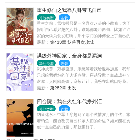
妇，她在帮特务修无线电发射台（误）。陆定远：
重生修仙之我靠八卦带飞自己
……后来：真香！
其他类型
连载
重生之前，雪扶摇只是一名喜欢八卦的小散修，为了
探听自己感兴趣的八卦，谁她都能唠两句。比如谁谁
家的天骄为爱发狂啊，那个宗门的师傅爱上了自己的
徒弟上演禁忌之恋，吃瓜吃的不亦乐乎。一着不慎，
最新：
第433章 妖兽再次攻城
死于兽潮之下，让原本只想咸鱼的雪扶摇意识到，在
这个修仙世界还是实力为尊。好在这一次，时间刚刚
满级外神回家，全身都是漏洞
好，一切都还没有发生。从此以后，云笙大陆少了一
其他类型
连载
名爱八卦的散修，多了一名爱八卦且实力强大的天之
弑神成尊，万界臣服。系统等着我给世界加冕，我却
骄女。雪扶摇：谁说八卦不好了，这八卦可太好了，
只想给我妈炖的羊肉汤点赞。穿越异世？血战成神？
我这一身实力和传承可都是我凭借八卦得来的（骄
谢邀，人刚回高铁，麻烦让让，我爸在出站口等我。
傲.JPG）
唯一的问题就是，过于兴奋，忘记身上穿了身血。爸
最新：
第282章 出发
妈看我的眼神有点怪，连狗子都对我龇牙。问题不
大，我能演！只要我装得够像，大学生活就追得上
四合院：我在火红年代挣外汇
我！直到我爸默默去了我学校，我妈开始翻我行李，
其他类型
连载
还有个法医盯着我T恤上的血追查不放……#谢邀，刚
钓鱼佬永不空军！穿越到了那个激情岁月的年代。靠
屠完神，现在在家装女大，请问怎么才能不掉马？在
着钓鱼，能否改变自己和家人们的命运？如果能在贡
线等，挺急的！#
献一点自己的力量，那就更好了。