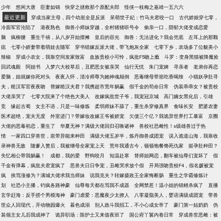
少年
悠闲大唐
臣妻如锦
快穿之拯救那个原配夫郎
怪侠一枝梅之嘉靖一五六六
最近更新
穿成当家主母，四个幼崽全是反派
呆萌世子妃：竹马夫君咬一口
古代娇娘穿七零，
冷面军官沦陷了
港夜熟色
御兽小师妹穿越，全村猪猪听号令
偷亲一口，阴郁大佬变成恋爱
脑
疯柳腰
重生千禧，从八岁开始摆摊
皇后的容光
御兽：无法进化？我会兜底
左耳上的那颗
痣
七零小娇妻带着萌娃去随军
穿书错嫁反派大佬，带飞炮灰全家
七零下乡，农场多了位貌美小
辣椒
穿成小农女，我靠空间发家致富
血族贵校小可怜，疯批F5吻上瘾
斗罗：变身黑猫被降魔捡
回武魂殿
阿姐书
入梦六大校草后，丑肥恶女被亲哭
仙行无忧
朱门宠婢
寻亲者
老弟你再恋
爱脑，姐就嫁你死对头
夜夜入怀，清冷师尊为她神魂颠倒
恶毒继母带崽吃香喝辣
小猫妖孕肚寻
夫，糙汉军官夜夜吻
替嫁糙汉夫君？我携超市荒年躺赢
假千金的苟命日常
伪装乖乖女？被贵校
大佬亲哭了
七零大院来了个绝色大美人
改嫁疯批世子爷，我宠冠京城
高门嫡女黑化后，引雄
竞
缘起古蜀
女主不语，只是一味修炼
柔弱师妹不舔了，重生杀穿修真界
食味长安
肥婆农妻
医术超绝，宠夫无度
外室进门？带嫁妆改嫁王爷被娇宠
欠债三个亿？我诡异世界打工暴富
京圈
大佬的恶毒初恋，重生了
华夏无神？满级大佬回归召唤诸神
兽校社恐雌性！s级雄兽过于热
情
一家四口穿兽世，崽带异能来种田
满级大佬五岁半，炼丹御兽成团宠
误入诡道山海，我靠收
录神兽无敌
随爹入赘后，我被继母全家宠上天
荒年我通古今，顿顿饱餐馋死仇家
挺孕肚种田？
失忆相公带我躺赢！
成都，我的爱
野狗咬月
知温赴寒
替师姐网恋，翻车被仙尊们宠坏了
假
千金有弹幕，疯批夫君宠疯了
恶兽夫日日争宠，丑雌哭求放个假
开局强吻贵校F4，假名媛被宠
疯
挨骂涨修为？满城大佬求我当师妹
说我克夫？转嫁摄政王全家悔断肠
重生之学霸修炼计
划
社恐小主播，钓疯各路神豪
仙尊每天都在骂我不成器
全网禁惹！温小姐的锦鲤杀疯了
直播
玄学赶海：反手捞个男模海神
豪门虐爱：恶魔夜少太撩人
八零凝脂美人，婴语满级成团宠
带兽
世众人回现代，开动物园爆火
暮色成溺
别人政斗我招工，不小心成女帝了
豪门第一姑奶奶
伪
装领主女儿后我成神了
诡异职场：陈护士又来值夜班了
国公府丫鬟内卷日常
穿成兽世恶雌：被