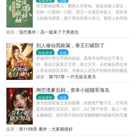
其他类型
连载
璞王断袖这事儿，断的人尽皆知。就连龙椅上那位，
也睁一只眼闭一只眼。璞王一生爱过许多人。塞外原
上的跑马郎君，楼子里的乐师小倌儿。朝堂上的拜相
之人，幽幽谷中方外之仙。但后来，他悟了。爱恨不
过一息，生死，不过百年。
最新：
现代番外：高一级来了个男差生
别人修仙我捡漏，卷王们破防了
其他类型
连载
穿成书中男主早死的姐姐，凤青禾当即决定干票大
的，卷走江家真正宝库，逃之夭夭。从此修仙界总有
人莫名其妙丢东西。关键众人还找不到偷东西的贼是
谁。凤青禾听说后，无奈摊手，“不知道啊，都是天道
最新：
第757章 一片无垢见青天
馈赠，手慢无。”渐渐的，修仙风气逐渐歪了，集体素
质不详。因为众人找不到幕后黑手，就果断选择了‘打
掏空渣爹后妈，资本小姐随军海岛
不过就加入’这条路。“捡漏要什么秘诀？”“我看见，我
其他类型
连载
想要，我喜欢，我得到，然后动手就可以。”
身为全国首富之女的姜颜，坐拥资产数千亿，日常就
是啃老摆烂买买买，这不，出门拿个外卖，被人一砖
头砸嗝屁。还好死不死的穿进她那酸鸡表妹写的无脑
年代文里！她姜颜，是书里的恶毒女配，在家打父
母，下乡打知青，专注给女主添堵，凭一己之力，霸
最新：
第1108章 番外：大家都很好
凌所有人，最后死的凄惨。手拿剧本的姜颜表示，贼