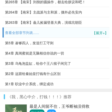
第265章 【南宋】刘彻的骚操作，都去给朕议和吧！
第264章 【南宋】主战派与主和派，攘外必先安内
第263章 【南宋】彘儿捡漏登基大典，演戏坑朝臣
查看全部章节列表......
【展开+】
第5章 凑够四人，发送打工守则
第4章 真闺蜜就是无脑相信你说的一切
第3章 乌龟泡盐缸，给你个王八犊子闲完了
第2章 这跟给秦始皇打钱有什么区别
第1章 职业中介系统，绑定成功
《我，黑心中介，打钱！！！》推荐
最是人间留不住，王爷断袖没得救