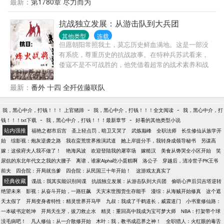
最新：
第1780章 尽力而为
抗战独立发展：从游击队到大兵团
其他类型
连载
但愿朝阳常照我土，莫忘历史鲜血满地。这是一部没
有系统，尊重历史的抗战故事。在特种兵苏武看来，
倭寇不是不可战胜的，他凭借着超常的战术素养和战
略眼光，培养出一支真正意义上的精锐部队，在敌后
战场犹如一把利剑直刺倭寇心脏，为四万万民众冲散
最新：
番外 十四 全歼佐藤联队
头顶的乌云！
-
-
我，黑心中介，打钱！！！ 上官猪蹄
我，黑心中介，打钱！！！全文阅读
我，黑心中介，打
-
-
钱！！！txt下载
我，黑心中介，打钱！！！最新章节
好看的其他类型小说
站内强推
福艳之都市后宫
圣上轻点罚，暗卫又哭了
武炼巅峰
全职法师
长生修仙从族学开
始
综影视：炮灰逆袭之路
我在蛮荒世界推演武道
她上岸提分手，我转身成领导秘书
另谋高
嫁：这侯府夫人我不做了！
艳海风波
欢迎登陆我的屠宰场
嫁糙汉
美食从馋哭全小区开始
笑
尿炕的东北年代文之我的大腰子
离谱，谁家Alpha吃小蛋糕啊
洛公子
穿越后，清冷世子PK王爷
前夫
四合院：开局就当爹
四合院：从民国三十年开始！
这游戏太真实了
经典收藏
谍战：我其实能识别间谍
抗战独立发展：从游击队到大兵团
偷听心声后贝吉塔逆转
绝望未来
影视：从奋斗开始，一路狂飙
天灾末世囤货生存能手
漫综：从海贼开始修真
这个遮
天太假了
开局变身者特性：精灵世界开马甲
九叔：我成了千鹤道长，威震道门
小书童修仙路：
一本破书定乾坤
开局天生牙，拔刀救止水
精灵：重回高中我成为宝可梦大师
NBA：打架带个球
没毛病吧！
凡人修仙：从一介散修开始
木叶：我，教书成忍界之神！
全职猎人：火红眼的毒舌