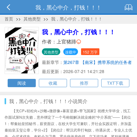
我，黑心中介，打钱！！！
首页
>>
其他类型
>>
我，黑心中介，打钱！！！
我，黑心中介，打钱！！！
作者：
上官猪蹄
其他类型
连载中
152 万字
最新章节：
第267章 【南宋】携带系统的任务者
邢氏，自掀老底
最后更新：2026-07-21 14:21:28
阅读
收藏
推荐
TXT下载
我，黑心中介，打钱！！！小说简介
【无CP+轻松向+沙雕+微群像+暴富逆袭+带飞国家】祝檀大学毕业，找工
作面试第N次失败，意外绑定了一个号称能解决就业难的“中介系统”——【岗位
1：帮秦始皇招秘书，薪资面议，在校大学生可兼职，开社会实践证明，并加盖
秦始皇玉玺公章，学分+2】【岗位2：帮汉武帝打匈奴，待遇从优，专业人士优
先，会武术优先，有机会与卫青、霍去病并肩作战，立下战功者，奖励族谱单