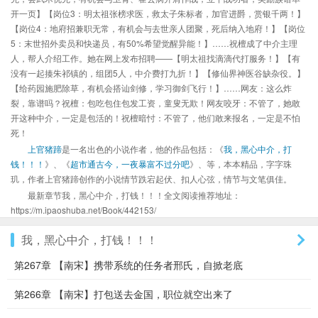
开一页】【岗位3：明太祖张榜求医，救太子朱标者，加官进爵，赏银千两！】
【岗位4：地府招兼职无常，有机会与去世亲人团聚，死后纳入地府！】【岗位
5：末世招外卖员和快递员，有50%希望觉醒异能！】……祝檀成了中介主理
人，帮人介绍工作。她在网上发布招聘——【明太祖找滴滴代打服务！】【有
没有一起揍朱祁镇的，组团5人，中介费打九折！】【修仙界神医谷缺杂役。】
【给药园施肥除草，有机会搭讪剑修，学习御剑飞行！】……网友：这么炸
裂，靠谱吗？祝檀：包吃包住包发工资，童叟无欺！网友咬牙：不管了，她敢
开这种中介，一定是包活的！祝檀暗忖：不管了，他们敢来报名，一定是不怕
死！
上官猪蹄
是一名出色的小说作者，他的作品包括：《
我，黑心中介，打
钱！！！
》、《
超市通古今，一夜暴富不过分吧
》、等，本本精品，字字珠
玑，作者上官猪蹄创作的小说情节跌宕起伏、扣人心弦，情节与文笔俱佳。
最新章节我，黑心中介，打钱！！！全文阅读推荐地址：
https://m.ipaoshuba.net/Book/442153/
我，黑心中介，打钱！！！
第267章 【南宋】携带系统的任务者邢氏，自掀老底
第266章 【南宋】打包送去金国，职位就空出来了