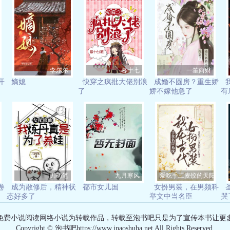
李尔尔
暮十七
一笙向财
开
嫡媳
快穿之疯批大佬别浪
成婚不圆房？重生娇
了
娇不嫁他急了
有
刀药笔
九月寒风
爱吃手工麦饺的天阳峰
卷
成为散修后，精神状
都市女儿国
女扮男装，在男频科
态好多了
举文中当名臣
哭
免费小说阅读网络小说为转载作品，转载至泡书吧只是为了宣传本书让更
Copyright © 泡书吧https://www.ipaoshuba.net All Rights Reserved.