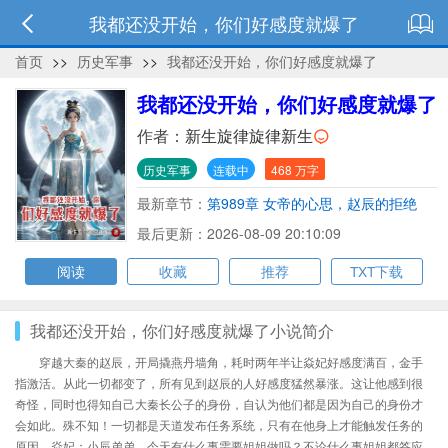
我都还没开始，你们好感度就爆了
首页
>>
历史军事
>>
我都还没开始，你们好感度就爆了
我都还没开始，你们好感度就爆了
作者：
新生旋律旋律新生
历史军事
连载中
468 万字
最新章节：
第989章 女帝的心思，赵辰的拒绝
最后更新：2026-08-09 20:10:09
阅读
收藏
推荐
TXT下载
我都还没开始，你们好感度就爆了小说简介
穿越大秦的赵辰，开局撬燕丹墙角，耗时两年半让焱妃好感度满百，金手
指激活。从此一切都变了，所有见到赵辰的人好感度猛然暴涨。这让他感到很
奇怪，同时也得知自己大秦长公子的身份，自认为他们都是因为自己的身份才
会如此。殊不知！一切都是天道发布任务系统，只有在他身上才能触发任务的
原因。焱妃：小辰弟弟，今天有什么事需要姐姐做吗？不论什么事姐姐都答应