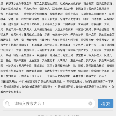
后
从部落少主到帝国皇帝
诸天之我要随心所欲
红楼美女如此多娇，我全都要
刚谈恋爱的我，
穿越东汉成为吕布
明末乞活帅
我朱允凡：双魂辅佐洪武大帝
龙腾九霄：我的结义兄弟是皇
帝
明末最强寒门
世说新语背后的魏晋
核爆扶桑后，我重生北宋
汉鼎新章从丹阳到天下
乱世
棋谋
穿越三国：我的技能带编号
修仙无耻之徒，穿越大明之意难平
明末：刀劈崇祯
马奴的帝
王路
赵云别传
经济博士考科举，开局卷哭众少爷
三国董牧传：董卓的董，放牧的牧
大宋开
局：我成了第一美女的男人
太平盛世英雄血
大唐太宗在秦末
咋家世代贱民，我却金榜题名
最
强太子
逆天林冲：开局截胡二龙山
穿唐：长安第一纨绔，开局先抄家
琼州启明
我的室友是西
班牙公主
大明：我，天命状元，打爆全球
大秦：帝师是个科学家
推背图前传：李淳风秘史
穿
越大明：带着百科闯天下
开局被卖，我六元及第，族谱单开
五胡终结，南北一统
三国：请叫我
汉献大帝！
大唐：新婚当夜，天仙抱女来认爹
我穿越三国实现了共产主义
人间监国
大唐执棋
人
崇祯：我这一生如履薄冰
欧越神农：开局瓯江，万里山河
谋定乾坤，我为执棋人
凤隐九
宸
重生：我的帝王路
龙血三国：天命重启者
大明日月：重生朱雄英，我即天命
我在明末当流
民
水浒武松：开局杀李逵，重铸梁山
三国：开局硬抢徐州
我，崇祯，开局清算东林党
青铜帝
国特种兵与墨家机关
隋唐诡事辑录
大唐长生者：看尽大唐风华
明末新帝：崇祯的时空革命
大
秦：横扫全球
正德革新：理工天子
二十国风云之风起神州
暴君崇祯：再续大明三百年！
-
我都还没开始，你们好感度就爆了 新生旋律旋律新生
我都还没开始，你们好感度就爆了txt下载
-
-
-
我都还没开始，你们好感度就爆了最新章节
我都还没开始，你们好感度就爆了全文阅读
好
看的历史军事小说
搜索