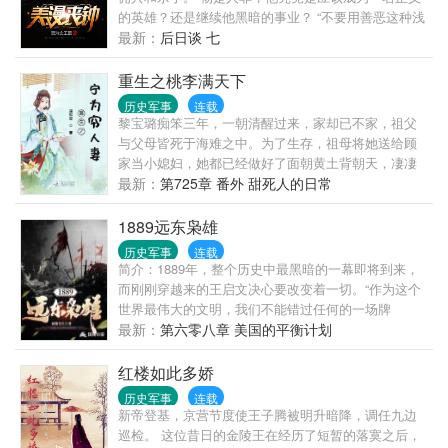
的英雄？还是继续他黑暗的事业？ “不要用善恶这种浅
薄的观念来衡量我，我只做自己想做的事情。”主角突
最新：
后日谈 七
然出现在了胡编作品简介的本书作者身后，一拳把他
打飞了出去：“事情本来很简单，我即是所有人耳边响
重生之桃李满天下
起的丧钟！”
历史军事
连载
黎宝璐痴笨三年，一朝清醒过来，家却已不家，祖父
与父母皆死于海难之中。为了生存，祖母将她送给顾
家当小媳妇，她都已经做好了面朝黄土背朝天，凄凄
惨惨戚戚的心理准备，可到了人家家里却是被捧在手
最新：
第725章 番外 甜死人的日常
心里的怎么办？新书《富二代修仙日常》已开坑，敬
请关注。请放心跳坑，已完结作品有《重生娘子在种
1889远东枭雄
田》《农家小地主》《随身空间：玉石良缘》和《终
历史军事
连载
归田居》。读者群：307547705，敲门砖是雨竹名下的
简介：1889年，整个历史中最黑暗的一幕即将到来，
任意主角名字，欢迎书友们进群聊天打发时间，不
而刚刚穿越来的王启文决心要改变着一切。“作为这个
对，是进行友好交流
世界最伟大的文明，我们不能错过任何的一场牌
局！”（一切皆发生在另一时空，与现实世界毫无关
最新：
第六零八章 美国的平衡计划
联）
红楼如此多娇
历史军事
连载
新帝登基，京营节度使王子腾被明升暗降，调任九边
巡检。 这位昔日的金陵王在经历了短暂的落寞之后，