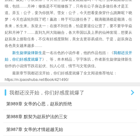
哦，包括……月神：修炼是不可能修炼了，只有在公子身边多做任务才是王
道。弄玉：公子，妾为你抚琴。雪女：公子，今天想看妾身穿什么跳舞呢？晓
梦：今天也该轮到我了吧！嬴政：终于可以接任务了，额滴额滴都是额滴，任
务来，长生来。东皇太一：在接不到任务，怕是要退位让贤了，要不要学学焱
妃和月神了？……直到九州大陆融合，各大帝国以及上界的仙神发现，想要从
赵辰身上接取任务，不仅有好感度限制，美女去更容易成功。于是，赵辰身边
各色美女越来越多……
新生旋律旋律新生
是一名出色的小说作者，他的作品包括：《
我都还没开
始，你们好感度就爆了
》、等，本本精品，字字珠玑，作者新生旋律旋律新生
创作的小说情节跌宕起伏、扣人心弦，情节与文笔俱佳。
最新章节我都还没开始，你们好感度就爆了全文阅读推荐地址：
https://m.ipaoshuba.net/Book/421490/
我都还没开始，你们好感度就爆了
第989章 女帝的心思，赵辰的拒绝
第988章 默契为赵辰护法的三女
第987章 女帝的才情超越无始