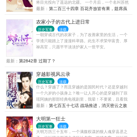
将目光投向了遥远的北疆。 一个月后，一个名叫苏然
的少年在边陲之地一夜之间屠敌万人，朝堂震动。 而
最新：
第二百三十四章 百花齐放皆有果，筵席虽
此时，金陵王家一个待字闺中的女子尚不知道，这个
欢终需散（大结局）
少年会跟自己有怎样的纠葛。 少年英雄，如玉美人，
农家小子的古代上进日常
朝堂与江湖，阴谋与背叛，无论是谁，也趟不过历史
历史军事
连载
这条长河。 既然如此，那么何不自己来主宰这历史，
一朝穿成古代的农家子，为了改善家里的生活，一个
打最硬的仗，喝最烈的酒，娶最漂亮的女人！
学渣只能踏上了漫漫科举路。此生不求荣华富贵、厚
禄高官，只愿平平淡淡护家人一世平安。
最新：
第2842章 过期了？
穿越影视风云录
历史军事
连载
什么？穿越了？而且穿越的是国民时代？还是穿越到
一个六岁的小孩身上？唯一让人开心的是穿越到了琼
瑶阿姨的那部经典电视剧里，我晕！不要紧，且看我
神奇功法龙皇诀！小鸟变大鸟，于是，小孩的身体，
最新：
第七百五十七话 战场推进，消灭密云之敌
却拥有了成年人的心理与功能。姐姐们，成熟艳妇
们，太太们，国民美女们，个个都等着我去拯救！不
大明第一狂士
一样的时代，一样的**，主角就是牛逼的，其它的该打
历史军事
连载
酱油就拿着瓶子，去吧！ 且看穿越影视风云录，给您
大明万历三十五年，一个满腹权谋的狠人魂穿县丞之
带来不一样的读书体验。。这是一部架空历史的作