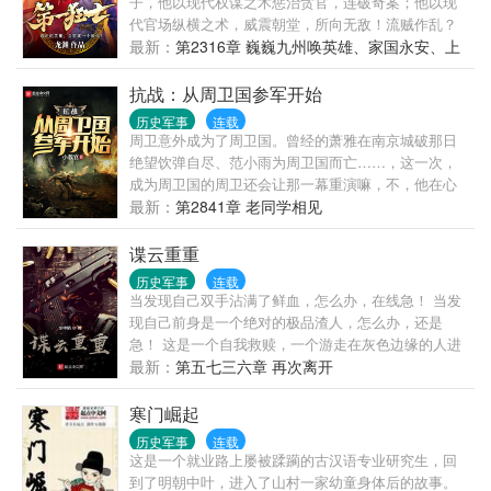
子，他以现代权谋之术惩治贪官，连破奇案；他以现
品，这是一部纯粹YY的之作，如有雷同，实属巧合，
代官场纵横之术，威震朝堂，所向无敌！流贼作乱？
不必深究，认真你就输了。
女真满万不可敌？在我的强兵之下，全是韭菜！重铸
最新：
第2316章 巍巍九州唤英雄、家国永安、上
大明，威加四海，缔造一个前所未有的盛世！
有苍穹
抗战：从周卫国参军开始
历史军事
连载
周卫意外成为了周卫国。曾经的萧雅在南京城破那日
绝望饮弹自尽、范小雨为周卫国而亡……，这一次，
成为周卫国的周卫还会让那一幕重演嘛，不，他在心
中，绝对不会让那一切在发生。他要有手中的刺刀和
最新：
第2841章 老同学相见
枪，告诉毫无人性的日军，我华夏虽弱，但不是任谁
都能来欺辱，就算你能过来，我也要你付出惨重的的
谍云重重
代价。
历史军事
连载
当发现自己双手沾满了鲜血，怎么办，在线急！ 当发
现自己前身是一个绝对的极品渣人，怎么办，还是
急！ 这是一个自我救赎，一个游走在灰色边缘的人进
行的救赎。
最新：
第五七三六章 再次离开
寒门崛起
历史军事
连载
这是一个就业路上屡被蹂躏的古汉语专业研究生，回
到了明朝中叶，进入了山村一家幼童身体后的故事。