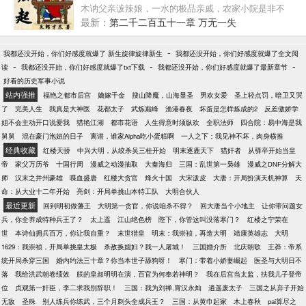
木讷父亲泼辣娘，一水的极品亲戚，农家小院是非不
少。好在，咱有几千年的历史积淀，四书五经八股
最新：
第二千二百五十一章 万无一失
文，专业也对口，幸又看得到气运。谁言寒门再难出
贵子。 国力上升垂拱而治； 法纪松弛，官纪慵散；
-
我都还没开始，你们好感度就爆了 新生旋律旋律新生
我都还没开始，你们好感度就爆了全文阅
有几只奸臣，也闹点倭寇； 但总体上可以说，这是士
-
-
-
读
我都还没开始，你们好感度就爆了txt下载
我都还没开始，你们好感度就爆了最新章节
大夫自由滋生的沃土。 一个寒门崛起的传奇也就从这
好看的历史军事小说
里生长了。 谨以此文向所有的穿越经典致敬。
站内强推
福艳之都市后宫
嫡嫁千金
搜山降魔，山海显圣
男欢女爱
圣上轻点罚，暗卫又哭
了
完美人生
我真是大神医
花都太子
武炼巅峰
渔港春夜
坏蛋是怎样炼成的2
反差傲娇学
姐不会主动开口说爱我
猎艳江湖
都市花语
人生得意时须纵欢
全职法师
四合院：易中海是我
舅舅
混在豪门泡妞的日子
离谱，谁家Alpha吃小蛋糕啊
一人之下：我见神不坏，肉身横推
经典收藏
红楼天骄
中兴大明，从绞杀吴三桂开始
明末逐鹿天下
猎奸者
从驿卒开始当皇
帝
家父万历爷
十国行周
漫威之动漫抽取
大秦海归
三国：乱世第一枭雄
漫威之DNF分解大
师
汉末之并州豪雄
喋血盛唐
红楼大贪官
烽火十国
大宋泼皮
大唐：开局扮演天机神算
天
命：从大业十二年开始
亮剑：开局单挑山本特工队
大明合伙人
最近更新
回到明初做藩王
大明第一贪官，你说咱杀不得？
回大唐当个小地主
让你带问题女
兵，你全养成特种兵王了？
太上遥
江山绝色榜
陛下，你管这叫没落寒门？
红楼之宁荣在
世
本诗仙拥兵百万，你让我自重？
末世猎皇
明末：我崇祯，再造大明
靖康英雄志
大明
1629：我崇祯，开局单挑皇太极
杀敌换媳妇？我一人屠城！
三国婚介所
北庆朝歌
王莽：帝系
统开局杀穿三国
婚内约法三十章？你当本世子舔狗呀！
寒门：带着小娇妻崛起
医圣与大明日不
落
我给洪武朝卷绩效
朕的皇叔明明在演，百官为何奉若神明？
我在后宫当太监，扶我儿子登帝
位
贞观第一奸臣，李二求我别辞职！
三国：我为刘禅,霄汉永灿
逍遥废太子
三国之从弃子开始
无敌
圣殊
别人练兵你练武，三个月刺头全成兵王？
三国：从黄巾起家
木上春秋
pai算尽之