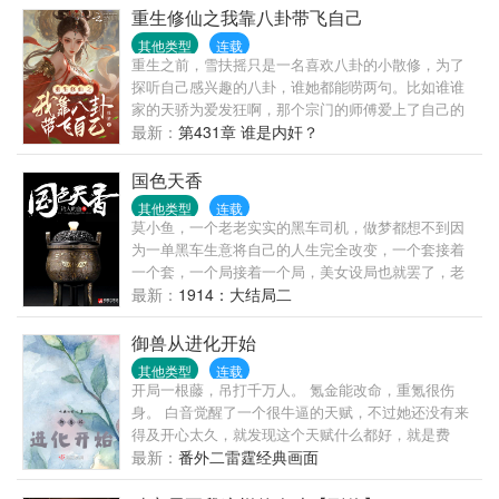
重生修仙之我靠八卦带飞自己
其他类型
连载
重生之前，雪扶摇只是一名喜欢八卦的小散修，为了
探听自己感兴趣的八卦，谁她都能唠两句。比如谁谁
家的天骄为爱发狂啊，那个宗门的师傅爱上了自己的
徒弟上演禁忌之恋，吃瓜吃的不亦乐乎。一着不慎，
最新：
第431章 谁是内奸？
死于兽潮之下，让原本只想咸鱼的雪扶摇意识到，在
这个修仙世界还是实力为尊。好在这一次，时间刚刚
国色天香
好，一切都还没有发生。从此以后，云笙大陆少了一
其他类型
连载
名爱八卦的散修，多了一名爱八卦且实力强大的天之
莫小鱼，一个老老实实的黑车司机，做梦都想不到因
骄女。雪扶摇：谁说八卦不好了，这八卦可太好了，
为一单黑车生意将自己的人生完全改变，一个套接着
我这一身实力和传承可都是我凭借八卦得来的（骄
一个套，一个局接着一个局，美女设局也就罢了，老
傲.JPG）
子忍了，妈的，你一个糟老头子也来设局害我……
最新：
1914：大结局二
御兽从进化开始
其他类型
连载
开局一根藤，吊打千万人。 氪金能改命，重氪很伤
身。 白音觉醒了一个很牛逼的天赋，不过她还没有来
得及开心太久，就发现这个天赋什么都好，就是费
钱。在白音身上，钱意味着什么，意味着命。 这天
最新：
番外二雷霆经典画面
赋，费钱又费命。 她也是一个有许多目标的人，比如