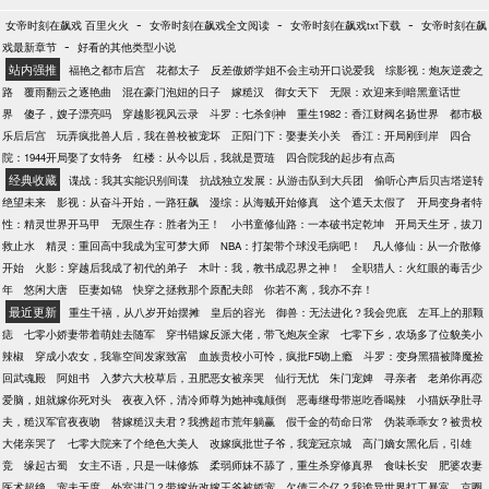
余。结果风头刚过，人就跑去上了综艺，金句一句接
-
-
-
女帝时刻在飙戏 百里火火
女帝时刻在飙戏全文阅读
女帝时刻在飙戏txt下载
女帝时刻在飙
着一句：“闪婚？不存在闪婚。我从十七岁起，就在盼
-
戏最新章节
好看的其他类型小说
着这一天了，之前不结，不是感情不允许，而是法律
站内强推
福艳之都市后宫
花都太子
反差傲娇学姐不会主动开口说爱我
综影视：炮灰逆袭之
不允许，懂？”“粉丝脱粉怎么办？实在没办法，我只能
路
覆雨翻云之逐艳曲
混在豪门泡妞的日子
嫁糙汉
御女天下
无限：欢迎来到暗黑童话世
回家吃软饭了。你们知道的吧？我老婆很会挣钱。”“她
界
傻子，嫂子漂亮吗
穿越影视风云录
斗罗：七杀剑神
重生1982：香江财阀名扬世界
都市极
是谁？哦，你们都认识，她不说我肯定不敢说。”“说说
乐后后宫
玩弄疯批兽人后，我在兽校被宠坏
正阳门下：娶妻关小关
香江：开局刚到岸
四合
她优点？她情绪稳定，我感情稳定。”主持
院：1944开局娶了女特务
红楼：从今以后，我就是贾琏
四合院我的起步有点高
人：“……”倒也没人问你那么多。
经典收藏
谍战：我其实能识别间谍
抗战独立发展：从游击队到大兵团
偷听心声后贝吉塔逆转
绝望未来
影视：从奋斗开始，一路狂飙
漫综：从海贼开始修真
这个遮天太假了
开局变身者特
性：精灵世界开马甲
无限生存：胜者为王！
小书童修仙路：一本破书定乾坤
开局天生牙，拔刀
救止水
精灵：重回高中我成为宝可梦大师
NBA：打架带个球没毛病吧！
凡人修仙：从一介散修
开始
火影：穿越后我成了初代的弟子
木叶：我，教书成忍界之神！
全职猎人：火红眼的毒舌少
年
悠闲大唐
臣妻如锦
快穿之拯救那个原配夫郎
你若不离，我亦不弃！
最近更新
重生千禧，从八岁开始摆摊
皇后的容光
御兽：无法进化？我会兜底
左耳上的那颗
痣
七零小娇妻带着萌娃去随军
穿书错嫁反派大佬，带飞炮灰全家
七零下乡，农场多了位貌美小
辣椒
穿成小农女，我靠空间发家致富
血族贵校小可怜，疯批F5吻上瘾
斗罗：变身黑猫被降魔捡
回武魂殿
阿姐书
入梦六大校草后，丑肥恶女被亲哭
仙行无忧
朱门宠婢
寻亲者
老弟你再恋
爱脑，姐就嫁你死对头
夜夜入怀，清冷师尊为她神魂颠倒
恶毒继母带崽吃香喝辣
小猫妖孕肚寻
夫，糙汉军官夜夜吻
替嫁糙汉夫君？我携超市荒年躺赢
假千金的苟命日常
伪装乖乖女？被贵校
大佬亲哭了
七零大院来了个绝色大美人
改嫁疯批世子爷，我宠冠京城
高门嫡女黑化后，引雄
竞
缘起古蜀
女主不语，只是一味修炼
柔弱师妹不舔了，重生杀穿修真界
食味长安
肥婆农妻
医术超绝，宠夫无度
外室进门？带嫁妆改嫁王爷被娇宠
欠债三个亿？我诡异世界打工暴富
京圈