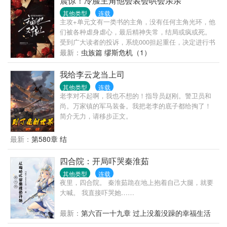
震惊！冷脸主角他会装会哄会亲亲
其他类型
连载
主攻+单元文有一类书的主角，没有任何主角光环，他
们被各种虐身虐心，最后精神失常，结局或疯或死。
受到广大读者的投诉，系统000担起重任，决定进行书
籍改造计划——让下架书成为阳光图书，让阴暗爬行
最新：
虫族篇 缪斯危机（1）
的男主成为新时代积极向上好青年！但，似乎出现了
一点bug。单元一：系统000：你笔下的主角受是个不
我给李云龙当上司
折不扣的神经病。他在前三万字就已经违反法律规则
其他类型
连载
13条，内容让读者感到极度不适。时冕：……这么暴
老李对不起啊，我也不想的！指导员赵刚。警卫员和
力吗？000：当然。但这是你所创作的人物，请你对他
尚。万家镇的军马装备。我把老李的底子都给掏了！
负责到底。时冕：……可这本书不是我写的啊。
简介无力，请移步正文。
000：？你不是这本书的作者？时冕：额，不是。我写
的都是正经文。000：……另一边，拿到某“正经”小说
最新：
第580章 结
的正剧作者陷入沉思。单元一时冕被迫穿进了某小说
当中，正好主角受在发疯。时冕默默拿出几个小玩具
四合院：开局吓哭秦淮茹
给他：“你要不……玩它们？”“玩它们干什么？”他将小
玩具全都扔下，单手扣住时冕的下巴，“我更喜欢，和
其他类型
连载
夜里，四合院。 秦淮茹跪在地上抱着自己大腿，就要
你玩。”时冕：“…”
大喊。 我直接吓哭她……
最新：
第六百一十九章 过上没羞没躁的幸福生活