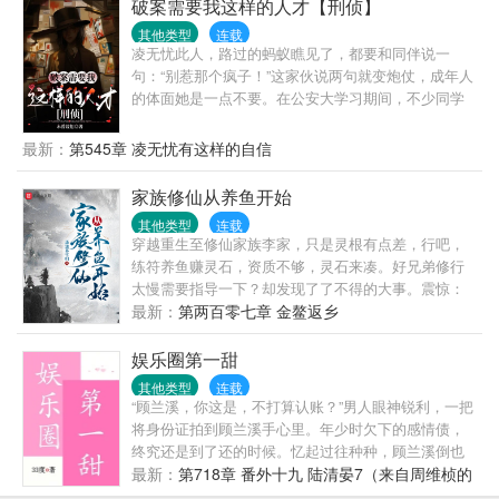
说她的其中一个小目标就是进入到她父母当年身死的
破案需要我这样的人才【刑侦】
秘境，一定要让里面的凶兽在她的调教之下学会做人
其他类型
连载
的道理。 后来，白音就成为了凶手口中最恶毒的女
凌无忧此人，路过的蚂蚁瞧见了，都要和同伴说一
人...... （各位读者老爷富婆们，收藏，评论，我的挚
句：“别惹那个疯子！”这家伙说两句就变炮仗，成年人
爱！） 扫雷：本文目前应该无cp，可能到了后期水到
的体面她是一点不要。在公安大学习期间，不少同学
渠成会出现，但是目前没有。
被她教训了好几回，谁让人力气不大，阴招却层出不
穷呢？后来疯子成为了一名光荣的警察，嘴上说着“这
最新：
第545章 凌无忧有这样的自信
钱少事多的破工作谁爱干谁干”，但破案追凶永远冲第
一。刑警大队的队长看着满桌子的投诉单，日日天人
家族修仙从养鱼开始
交战，爱恨纠缠：问，徒儿太会惹事了，想抄她鱿鱼
其他类型
连载
但是舍不得怎么破？人美钱多的大少爷时垣每日对她
穿越重生至修仙家族李家，只是灵根有点差，行吧，
贴心问候：“再不找男朋友你就老了。”凌无忧：“关你
练符养鱼赚灵石，资质不够，灵石来凑。好兄弟修行
屁事？”时垣：“。”---非传统良善女主X绿茶男主女主会
太慢需要指导一下？却发现了了不得的大事。震惊：
成长，现实向爽文，只虐渣
四哥竟然是五灵根修士，却修出了三灵根的修练速
最新：
第两百零七章 金鳌返乡
度。什么，老六竟然是暗灵根？我之前还怕你吃苦，
又怕你受累，才辛苦指导你修炼，你竟然是暗灵根！
娱乐圈第一甜
好吧，李祥云第一次酸了。【凡人流】【家族流】
其他类型
连载
【种田流】
“顾兰溪，你这是，不打算认账？”男人眼神锐利，一把
将身份证拍到顾兰溪手心里。年少时欠下的感情债，
终究还是到了还的时候。忆起过往种种，顾兰溪倒也
没有反悔，第二天就跟着人去了民政局。==顶流男星
最新：
第718章 番外十九 陆清晏7（来自周维桢的
陆南亭22周岁当天领证闪婚，热搜屠榜足足一周有
5封信）