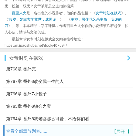
废！粉丝：残废？女帝被顾总公主抱热搜第一
百里火火
是一名出色的小说作者，他的作品包括：《
女帝时刻在飙戏
》、
《
18岁，她靠玄学救世，成国宠！
》、《
主神，黑莲花又杀主角！我递的
刀
》、等，本本精品，字字珠玑，作者百里火火创作的小说情节跌宕起伏、扣
人心弦，情节与文笔俱佳。
最新章节女帝时刻在飙戏全文阅读推荐地址：
https://m.ipaoshuba.net/Book/407594/
女帝时刻在飙戏
第768章 番外完
第767章 番外8改变我一生的人
第766章 番外7小包子
第765章 番外6镇会之宝
第764章 番外5我老婆那么可爱，不给你们看
查看全部章节列表......
【展开+】