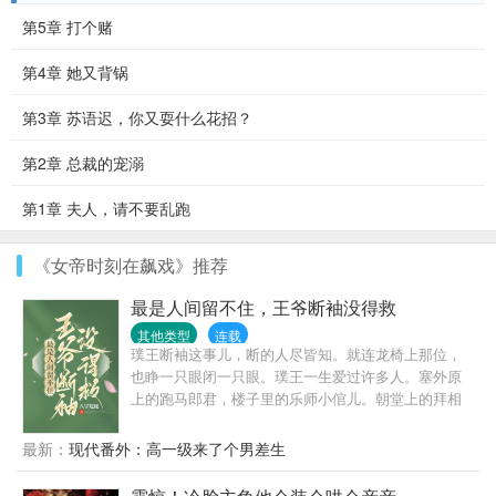
第5章 打个赌
第4章 她又背锅
第3章 苏语迟，你又耍什么花招？
第2章 总裁的宠溺
第1章 夫人，请不要乱跑
《女帝时刻在飙戏》推荐
最是人间留不住，王爷断袖没得救
其他类型
连载
璞王断袖这事儿，断的人尽皆知。就连龙椅上那位，
也睁一只眼闭一只眼。璞王一生爱过许多人。塞外原
上的跑马郎君，楼子里的乐师小倌儿。朝堂上的拜相
之人，幽幽谷中方外之仙。但后来，他悟了。爱恨不
过一息，生死，不过百年。
最新：
现代番外：高一级来了个男差生