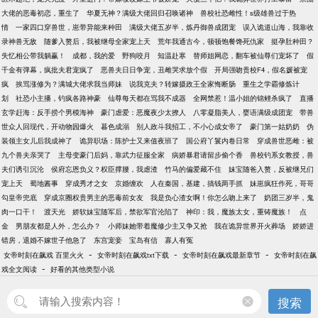
大佬的恶毒初恋，重生了
华夏无神？满级大佬回归召唤诸神
兽校社恐雌性！s级雄兽过于热
情
一家四口穿兽世，崽带异能来种田
满级大佬五岁半，炼丹御兽成团宠
误入诡道山海，我靠收
录神兽无敌
随爹入赘后，我被继母全家宠上天
荒年我通古今，顿顿饱餐馋死仇家
挺孕肚种田？
失忆相公带我躺赢！
成都，我的爱
野狗咬月
知温赴寒
替师姐网恋，翻车被仙尊们宠坏了
假
千金有弹幕，疯批夫君宠疯了
恶兽夫日日争宠，丑雌哭求放个假
开局强吻贵校F4，假名媛被宠
疯
挨骂涨修为？满城大佬求我当师妹
说我克夫？转嫁摄政王全家悔断肠
重生之学霸修炼计
划
社恐小主播，钓疯各路神豪
仙尊每天都在骂我不成器
全网禁惹！温小姐的锦鲤杀疯了
直播
玄学赶海：反手捞个男模海神
豪门虐爱：恶魔夜少太撩人
八零凝脂美人，婴语满级成团宠
带兽
世众人回现代，开动物园爆火
暮色成溺
别人政斗我招工，不小心成女帝了
豪门第一姑奶奶
伪
装领主女儿后我成神了
诡异职场：陈护士又来值夜班了
国公府丫鬟内卷日常
穿成兽世恶雌：被
九个兽夫亲哭了
主母变豪门后妈，靠武力征服全家
病娇暴君请留步偷个香
兽校钓系女教授，兽
夫们诱引沉沦
侯府忘恩负义？权臣撑腰，我虐渣
竹马的偏爱藏不住
妹宝随爸入赘，反被继兄们
宠上天
蜀地酱事
穿成秀才之女
京婚缠欢
人在秦国，基建，搞钱两手抓
妹崽疯狂作死，哥哥
勾皇帝兜底
穿成京圈权贵男主的恶毒前女友
我是负心渣女啊！你怎么吻上来了
奶团三岁半，鬼
肉一口干！
渡天光
娇软妹宝随军后，禁欲军官沦陷了
神印：我，魔族太女，重铸魔族！
点
金
男朋友都是人外，怎么办？
小师妹她带着魔修少主又争又抢
我在诡异世界开火葬场
娇娇进
错房，退婚不嫁世子他急了
东宫宠妾
宝岛有信
寡人有冤
-
-
-
女帝时刻在飙戏 百里火火
女帝时刻在飙戏txt下载
女帝时刻在飙戏最新章节
女帝时刻在飙
-
戏全文阅读
好看的其他类型小说
搜索