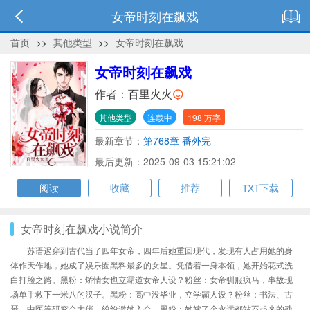
女帝时刻在飙戏
首页
>>
其他类型
>>
女帝时刻在飙戏
女帝时刻在飙戏
作者：
百里火火
其他类型
连载中
198 万字
最新章节：
第768章 番外完
最后更新：2025-09-03 15:21:02
阅读
收藏
推荐
TXT下载
女帝时刻在飙戏小说简介
苏语迟穿到古代当了四年女帝，四年后她重回现代，发现有人占用她的身
体作天作地，她成了娱乐圈黑料最多的女星。凭借着一身本领，她开始花式洗
白打脸之路。黑粉：矫情女也立霸道女帝人设？粉丝：女帝驯服疯马，事故现
场单手救下一米八的汉子。黑粉：高中没毕业，立学霸人设？粉丝：书法、古
琴、中医等研究会大佬，纷纷邀她入会。黑粉：她嫁了个永远都站不起来的残