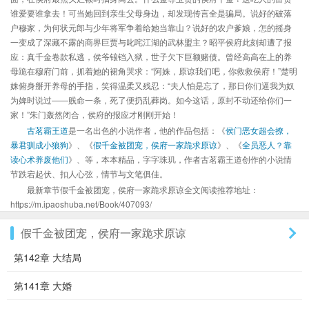
谁爱要谁拿去！可当她回到亲生父母身边，却发现传言全是骗局。说好的破落
户穆家，为何状元郎与少年将军争着给她当靠山？说好的农户爹娘，怎的摇身
一变成了深藏不露的商界巨贾与叱咤江湖的武林盟主？昭平侯府此刻却遭了报
应：真千金卷款私逃，侯爷锒铛入狱，世子欠下巨额赌债。曾经高高在上的养
母跪在穆府门前，抓着她的裙角哭求：“阿姝，原谅我们吧，你救救侯府！”楚明
姝俯身掰开养母的手指，笑得温柔又残忍：“夫人怕是忘了，那日你们逼我为奴
为婢时说过——贱命一条，死了便扔乱葬岗。如今这话，原封不动还给你们一
家！”朱门轰然闭合，侯府的报应才刚刚开始！
古茗霸王道
是一名出色的小说作者，他的作品包括：《
侯门恶女超会撩，
暴君驯成小狼狗
》、《
假千金被团宠，侯府一家跪求原谅
》、《
全员恶人？靠
读心术养废他们
》、等，本本精品，字字珠玑，作者古茗霸王道创作的小说情
节跌宕起伏、扣人心弦，情节与文笔俱佳。
最新章节假千金被团宠，侯府一家跪求原谅全文阅读推荐地址：
https://m.ipaoshuba.net/Book/407093/
假千金被团宠，侯府一家跪求原谅
第142章 大结局
第141章 大婚