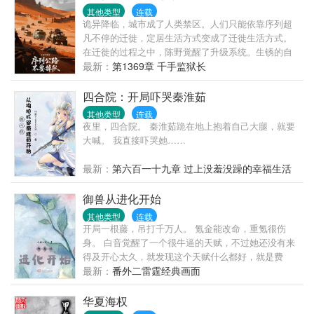
了江南老家。消息传回，梅晚萤要嫁人了。红烛摇
其他类型
连载
曳，矜贵男子出现在婚房，挑开了她的盖头。裴砚眼
诡异降临，城市成了人类禁区。人们只能依靠序列超
尾猩红，“梅晚萤，你怎敢嫁人？”梅晚萤唤他阿兄。裴
凡不停的迁徙，定居生活方式变成了迁徙生活方式。
砚气红了眼，见鬼的兄长！“我是你的夫！”
在迁徙的过程之中，陈野觉醒了升级系统。生锈的自
行车在他手中蜕变为装甲战车。破旧帐篷进化成移动
最新：
第1369章 千手监狱长
堡垒。当别人为半块压缩饼干拼命时，他的房车已装
载着自动净水系统和微型生态农场。但真正的危机来
四合院：开局吓哭秦淮茹
自迷雾深处——那些杀不死的诡异追逐着迁徙车辙。
其他类型
连载
诡异无法杀死，除非序列超凡。超过百种匪夷所思的
夜里，四合院。 秦淮茹跪在地上抱着自己大腿，就要
序列超凡。超百种奇异奇物……又有书名：
大喊。 我直接吓哭她……
最新：
第六百一十九章 过上没羞没躁的幸福生活
御兽从进化开始
其他类型
连载
开局一根藤，吊打千万人。 氪金能改命，重氪很伤
身。 白音觉醒了一个很牛逼的天赋，不过她还没有来
得及开心太久，就发现这个天赋什么都好，就是费
钱。在白音身上，钱意味着什么，意味着命。 这天
最新：
番外二雷霆经典画面
赋，费钱又费命。 她也是一个有许多目标的人，比如
说她的其中一个小目标就是进入到她父母当年身死的
华夏海权
秘境，一定要让里面的凶兽在她的调教之下学会做人