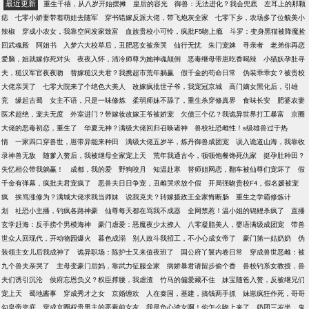
最近更新
重生千禧，从八岁开始摆摊
皇后的容光
御兽：无法进化？我会兜底
左耳上的那颗
痣
七零小娇妻带着萌娃去随军
穿书错嫁反派大佬，带飞炮灰全家
七零下乡，农场多了位貌美小
辣椒
穿成小农女，我靠空间发家致富
血族贵校小可怜，疯批F5吻上瘾
斗罗：变身黑猫被降魔捡
回武魂殿
阿姐书
入梦六大校草后，丑肥恶女被亲哭
仙行无忧
朱门宠婢
寻亲者
老弟你再恋
爱脑，姐就嫁你死对头
夜夜入怀，清冷师尊为她神魂颠倒
恶毒继母带崽吃香喝辣
小猫妖孕肚寻
夫，糙汉军官夜夜吻
替嫁糙汉夫君？我携超市荒年躺赢
假千金的苟命日常
伪装乖乖女？被贵校
大佬亲哭了
七零大院来了个绝色大美人
改嫁疯批世子爷，我宠冠京城
高门嫡女黑化后，引雄
竞
缘起古蜀
女主不语，只是一味修炼
柔弱师妹不舔了，重生杀穿修真界
食味长安
肥婆农妻
医术超绝，宠夫无度
外室进门？带嫁妆改嫁王爷被娇宠
欠债三个亿？我诡异世界打工暴富
京圈
大佬的恶毒初恋，重生了
华夏无神？满级大佬回归召唤诸神
兽校社恐雌性！s级雄兽过于热
情
一家四口穿兽世，崽带异能来种田
满级大佬五岁半，炼丹御兽成团宠
误入诡道山海，我靠收
录神兽无敌
随爹入赘后，我被继母全家宠上天
荒年我通古今，顿顿饱餐馋死仇家
挺孕肚种田？
失忆相公带我躺赢！
成都，我的爱
野狗咬月
知温赴寒
替师姐网恋，翻车被仙尊们宠坏了
假
千金有弹幕，疯批夫君宠疯了
恶兽夫日日争宠，丑雌哭求放个假
开局强吻贵校F4，假名媛被宠
疯
挨骂涨修为？满城大佬求我当师妹
说我克夫？转嫁摄政王全家悔断肠
重生之学霸修炼计
划
社恐小主播，钓疯各路神豪
仙尊每天都在骂我不成器
全网禁惹！温小姐的锦鲤杀疯了
直播
玄学赶海：反手捞个男模海神
豪门虐爱：恶魔夜少太撩人
八零凝脂美人，婴语满级成团宠
带兽
世众人回现代，开动物园爆火
暮色成溺
别人政斗我招工，不小心成女帝了
豪门第一姑奶奶
伪
装领主女儿后我成神了
诡异职场：陈护士又来值夜班了
国公府丫鬟内卷日常
穿成兽世恶雌：被
九个兽夫亲哭了
主母变豪门后妈，靠武力征服全家
病娇暴君请留步偷个香
兽校钓系女教授，兽
夫们诱引沉沦
侯府忘恩负义？权臣撑腰，我虐渣
竹马的偏爱藏不住
妹宝随爸入赘，反被继兄们
宠上天
蜀地酱事
穿成秀才之女
京婚缠欢
人在秦国，基建，搞钱两手抓
妹崽疯狂作死，哥哥
勾皇帝兜底
穿成京圈权贵男主的恶毒前女友
我是负心渣女啊！你怎么吻上来了
奶团三岁半，鬼