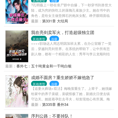
其他类型
连载
?孔明薇上一秒在丧尸群中自爆，下一秒穿书到兽世大
陆，成为穷的快吃土的落魄孔雀族少主。她在书中的
角色，是给女主做垫脚石的炮灰女配。睁开眼睛面临
着举族尽灭的天崩开局。孔明薇双眼一闭想回去，想
最新：
第331章 大结局
多了，回不去了！她面临着穿越即死亡的剧情，只好
走一步看一步，主打一个“剧情让我死，我偏要花式苟
我在亮剑卖军火，打造超级独立团
活”，谁也别想按剧本带我走！苟着苟着，孔明薇发现
其他类型
连载
情况有些不太对劲！为什么她身边优秀的雄性越来越
++++职场达人周志明因加班太累，在办公室睡了一觉
多，还越来越粘人？！
后，穿越到亮剑世界。在系统的帮助下，让中所有悲
剧人物，都有一个精彩的人生：秀琴与李云龙顺利结
婚，有情人终成眷属；李云龙与楚云飞携手抗日，痛
揍小鬼子；孙德胜成了坦克连连长，与小鬼子坦克对
最新：
番外七：五十吨黄金和一千吨白银
决；独立团喜子成了八路军386旅头号神枪手，狙杀日
军少将；警卫员魏大勇率部队剿灭黑云寨，亲手击毙
成婚不圆房？重生娇娇不嫁他急了
山猫子。……
其他类型
连载
【追妻火葬场+双洁】梅晚萤重生了。上辈子，她强嫁
给家中的养子裴砚，裴砚恨极了她，新婚次日便去镇
守边关。她挺着孕肚去寻夫，却发现他心有所属。梅
晚萤落荒而逃，不料半路被敌人掳走，她不愿受辱，
最新：
第335章 番外34
用一根簪子结束了性命。一朝重生，梅晚萤不再痴缠
裴砚。她躲着他，避开所有裴砚出现的场合，甚至回
序列公路：不要掉队！