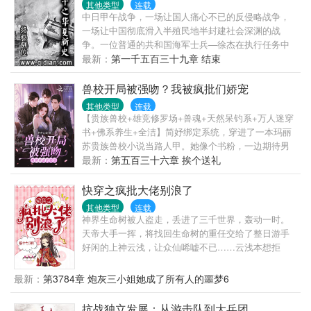
其他类型
连载
的道理。 后来，白音就成为了凶手口中最恶毒的女
中日甲午战争，一场让国人痛心不已的反侵略战争，
人...... （各位读者老爷富婆们，收藏，评论，我的挚
一场让中国彻底滑入半殖民地半封建社会深渊的战
爱！） 扫雷：本文目前应该无cp，可能到了后期水到
争。一位普通的共和国海军士兵—徐杰在执行任务中
渠成会出现，但是目前没有。
意外穿越到了1889年意大利。在离甲午还有5年多的时
最新：
第一千五百三十九章 结束
间里，他能做什么？能否通过自己的知识与能力而力
挽狂澜？而在平息甲午危局后，偌大的中国航船又将
兽校开局被强吻？我被疯批们娇宠
驶向何方？在列强夹缝中奋力求生的泱泱古国能否重
其他类型
连载
新再现往日的辉煌？敬请大家阅读此文。 本文力求情
【贵族兽校+雄竞修罗场+兽魂+天然呆钓系+万人迷穿
节严谨，在技术描写上不会YY。如有不周全之处，希
书+佛系养生+全洁】简妤绑定系统，穿进了一本玛丽
望大家能够指点一二。 ...
苏贵族兽校小说当路人甲。她像个书粉，一边期待男
主们的出场，一边偷偷打赌女主最终会更爱谁。是容
最新：
第五百三十六章 挨个送礼
貌出尘的F1，高冷禁欲的F2？还是温柔绿茶的F3，沉
稳腹黑的F4？又或者是手段残忍的F5，自私阴狠的
快穿之疯批大佬别浪了
F6，以及疯魔病态的F7？他们总有办法让女主自愿走
其他类型
连载
进他们的囚笼。女主恐惧他们的靠近，厌恶他们高高
神界生命树被人盗走，丢进了三千世界，轰动一时。
在上的施舍，却又不得不躲在他们的庇护伞下。寿终
天帝大手一挥，将找回生命树的重任交给了整日游手
正寝前，她许愿自由，希望下辈子再也不要跟F7纠缠
好闲的上神云浅，让众仙唏嘘不已……云浅本想拒
在一起。——系统告诉简妤：你只是路人甲，相当于
绝，却意外绑定了一只不太聪明的蠢统子……“宿主大
一块背景板，没人会注意到你。简妤放心地看完剧
大，别浪了！位面又要被你搞崩了！”云浅：“慌什么，
最新：
第3784章 炮灰三小姐她成了所有人的噩梦6
情，小声口嗨：死丫头，吃这么好，让我也来演两集
本上神自有分寸。”说着，将天道拎出来揍了一
啊！系统难得遇到跟自己有共识的宿主。它偷偷跑去
顿……“那个是男主！不能杀！”“慌什么，本上神自有
抗战独立发展：从游击队到大兵团