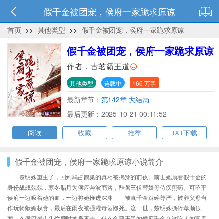
假千金被团宠，侯府一家跪求原谅
首页
>>
其他类型
>>
假千金被团宠，侯府一家跪求原谅
假千金被团宠，侯府一家跪求原谅
作者：
古茗霸王道
其他类型
连载中
166 万字
最新章节：
第142章 大结局
最后更新：2025-10-21 00:11:52
阅读
收藏
推荐
TXT下载
假千金被团宠，侯府一家跪求原谅小说简介
楚明姝重生了，回到鸠占鹊巢的真相被揭穿的前夜。前世她顶着假千金的
身份战战兢兢，寒冬腊月为侯府奔波商路，酷暑三伏替嫡母侍疾煎药。可昭平
侯府一边吸着她的血，一边将她推进深渊——被真千金踩碎尊严，被养父母当
作玩物献媚权贵，最后在雨夜被强灌毒酒惨死。这一世，楚明姝撕碎孝顺假
面，在侯府最焦头烂额时抽身离去。什么金尊玉贵的侯府千金？这吃人的富贵