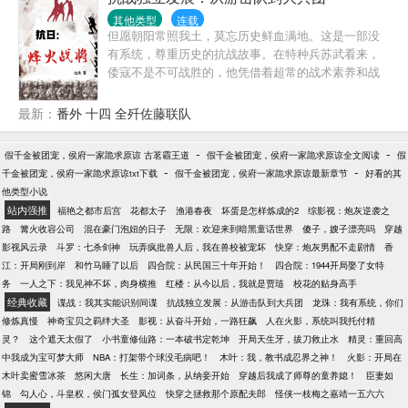
跟主系统打了一架，成功为简妤争取到了重生副本。
分寸。”话音未落，男主已经凉凉了……
于是，简妤发现女主变了，剧情也偏了。她开始被人
其他类型
连载
但愿朝阳常照我土，莫忘历史鲜血满地。这是一部没
偷窥，频繁收到阴暗疯批们的情书，衣裙，首饰，甚
有系统，尊重历史的抗战故事。在特种兵苏武看来，
至是代表贵族最高层的紫色胸针。那些本该对女主痴
倭寇不是不可战胜的，他凭借着超常的战术素养和战
迷不悟的男主们，眼睛死死黏在了她身上。而女主，
略眼光，培养出一支真正意义上的精锐部队，在敌后
把她推出去后，躲在旁边，阴恻恻地看戏？
战场犹如一把利剑直刺倭寇心脏，为四万万民众冲散
最新：
番外 十四 全歼佐藤联队
头顶的乌云！
-
-
假千金被团宠，侯府一家跪求原谅 古茗霸王道
假千金被团宠，侯府一家跪求原谅全文阅读
假
-
-
千金被团宠，侯府一家跪求原谅txt下载
假千金被团宠，侯府一家跪求原谅最新章节
好看的其
他类型小说
站内强推
福艳之都市后宫
花都太子
渔港春夜
坏蛋是怎样炼成的2
综影视：炮灰逆袭之
路
篝火收容公司
混在豪门泡妞的日子
无限：欢迎来到暗黑童话世界
傻子，嫂子漂亮吗
穿越
影视风云录
斗罗：七杀剑神
玩弄疯批兽人后，我在兽校被宠坏
快穿：炮灰男配不走剧情
香
江：开局刚到岸
和竹马睡了以后
四合院：从民国三十年开始！
四合院：1944开局娶了女特
务
一人之下：我见神不坏，肉身横推
红楼：从今以后，我就是贾琏
校花的贴身高手
经典收藏
谍战：我其实能识别间谍
抗战独立发展：从游击队到大兵团
龙珠：我有系统，你们
修炼真慢
神奇宝贝之羁绊大圣
影视：从奋斗开始，一路狂飙
人在火影，系统叫我托付精
灵？
这个遮天太假了
小书童修仙路：一本破书定乾坤
开局天生牙，拔刀救止水
精灵：重回高
中我成为宝可梦大师
NBA：打架带个球没毛病吧！
木叶：我，教书成忍界之神！
火影：开局在
木叶卖蜜雪冰茶
悠闲大唐
长生：加词条，从纳妾开始
穿越后我成了师尊的童养媳！
臣妻如
锦
勾人心，斗皇权，侯门孤女登凤位
快穿之拯救那个原配夫郎
怪侠一枝梅之嘉靖一五六六