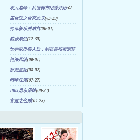
权力巅峰：从借调市纪委开始
(08-
08)
四合院之合家欢乐
(03-29)
都市极乐后后宫
(08-01)
独步成仙
(12-30)
玩弄疯批兽人后，我在兽校被宠坏
(08-06)
艳海风波
(08-01)
娇宠皇妃
(08-02)
猎艳江湖
(07-27)
1889远东枭雄
(08-23)
官道之色戒
(07-28)