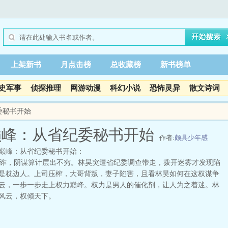
上架新书
月点击榜
总收藏榜
新书榜单
史军事
侦探推理
网游动漫
科幻小说
恐怖灵异
散文诗词
委秘书开始
巅峰：从省纪委秘书开始
作者:
颇具少年感
巅峰：从省纪委秘书开始：
，阴谋算计层出不穷。林昊突遭省纪委调查带走，拨开迷雾才发现陷
是枕边人。上司压榨，大哥背叛，妻子陷害，且看林昊如何在这权谋争
云，一步一步走上权力巅峰。权力是男人的催化剂，让人为之着迷。林
风云，权倾天下。