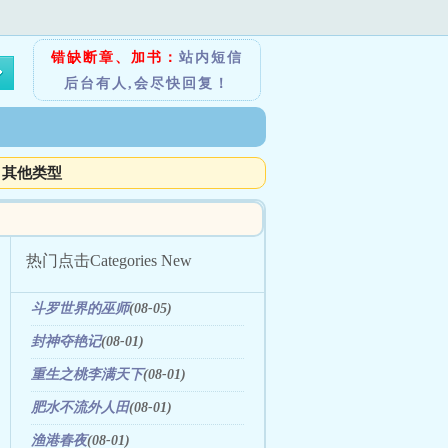
错缺断章、加书：
站内短信
后台有人,会尽快回复！
其他类型
热门点击
Categories New
斗罗世界的巫师
(08-05)
封神夺艳记
(08-01)
重生之桃李满天下
(08-01)
肥水不流外人田
(08-01)
渔港春夜
(08-01)