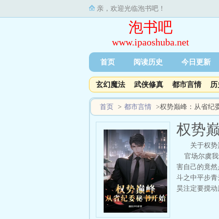
亲，欢迎光临泡书吧！
泡书吧
www.ipaoshuba.net
首页
阅读历史
今日更新
玄幻魔法
武侠修真
都市言情
历
首页
>
都市言情
>
权势巅峰：从省纪
权势
关于权势
官场尔虞我诈
害自己的竟然
斗之中平步青
昊注定要搅动