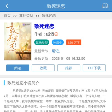
致死迷恋
首页
>>
其他类型
>>
致死迷恋
致死迷恋
作者：
绒酒
其他类型
连载中
120 万字
最新章节：
尾记。
最后更新：2026-01-09 16:32:50
阅读
收藏
推荐
TXT下载
致死迷恋小说简介
［男暗恋+雄竞+地位差+兄弟反目+顶级豪门+预见梦+1V1+双洁+三人狗血
+男二火葬场］明媚肆意大小姐×卑微清冷暗恋者江城学校有三个传奇人物。一
个是刚入学，就靠美貌与家世一举拿下校花的阮念苏。一个是生来就与阮大小
姐定下婚的天之骄子裴泫。令一个则是常年跟在校草裴泫身边，清冷寡淡的学
神许临越。——高中时期，没人将阮念苏与许临越联系起来。他们就像两条永