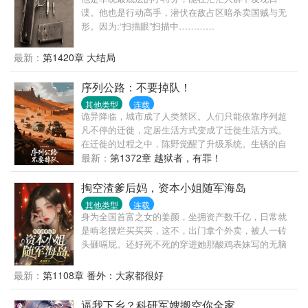
谍。他也是行动高手，潜伏在敌占区暗杀卖国贼与无
形。因为:“扫描眼”扫描中…………
最新：
第1420章 大结局
序列公路：不要掉队！
其他类型
连载
诡异降临，城市成了人类禁区。人们只能依靠序列超
凡不停的迁徙，定居生活方式变成了迁徙生活方式。
在迁徙的过程之中，陈野觉醒了升级系统。生锈的自
行车在他手中蜕变为装甲战车。破旧帐篷进化成移动
最新：
第1372章 越狱者，有罪！
堡垒。当别人为半块压缩饼干拼命时，他的房车已装
载着自动净水系统和微型生态农场。但真正的危机来
掏空渣爹后妈，资本小姐随军海岛
自迷雾深处——那些杀不死的诡异追逐着迁徙车辙。
其他类型
连载
诡异无法杀死，除非序列超凡。超过百种匪夷所思的
身为全国首富之女的姜颜，坐拥资产数千亿，日常就
序列超凡。超百种奇异奇物……又有书名：
是啃老摆烂买买买，这不，出门拿个外卖，被人一砖
头砸嗝屁。还好死不死的穿进她那酸鸡表妹写的无脑
年代文里！她姜颜，是书里的恶毒女配，在家打父
母，下乡打知青，专注给女主添堵，凭一己之力，霸
最新：
第1108章 番外：大家都很好
凌所有人，最后死的凄惨。手拿剧本的姜颜表示，贼
老天，你敢耍老子！吃亏，那是不能够的，这福气，
逼我下乡？科研军嫂搬空你全家