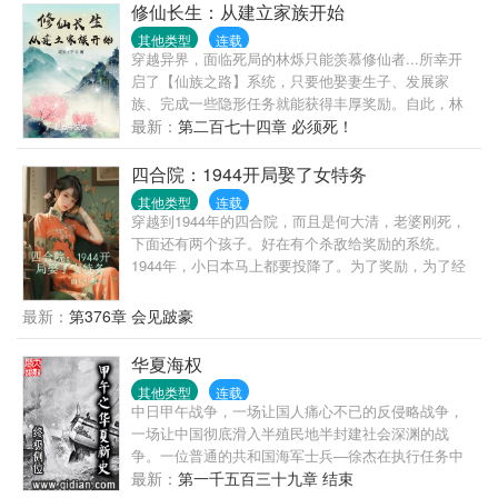
修仙长生：从建立家族开始
……后来：真香！
其他类型
连载
穿越异界，面临死局的林烁只能羡慕修仙者...所幸开
启了【仙族之路】系统，只要他娶妻生子、发展家
族、完成一些隐形任务就能获得丰厚奖励。自此，林
烁便开始了他的幸福生活。别人苦求仙缘法宝而不
最新：
第二百七十四章 必须死！
得，他却只需埋头苦干。从开局被认为细作，到带领
家族做大做强......【叮……第一天，你踏足异界，救下
四合院：1944开局娶了女特务
羁绊人物羡月，成功激活仙族之路系统。】【获得功
其他类型
连载
法：三阳功！是否领取？】【叮……第一周，你与羁
穿越到1944年的四合院，而且是何大清，老婆刚死，
绊人物羡月喜结连理，为家族开枝散叶打下坚实基
下面还有两个孩子。好在有个杀敌给奖励的系统。
础，仙族之路由此拉开序幕。】【奖励功法一部、丹
1944年，小日本马上都要投降了。为了奖励，为了经
药一瓶、消息一条！是否领取？】【叮……第一月，
验，何大清日夜不停的刺杀小日本。何大清的短期目
你成功开辟一亩荒田，为家族的繁荣兴盛做出巨大贡
标，让北平城内的小日本，挺不到投降的那一天。
最新：
第376章 会见跛豪
献，成功向仙族之路迈出一大步。】【奖励功法一
部、法器一件、信息一条！是否领取？】【叮！恭喜
华夏海权
宿主完成救人、娶妻、开荒三个任务，触发隐藏奖
励……】百花仙子、玉女仙宗的女仙姐姐，都这么热
其他类型
连载
中日甲午战争，一场让国人痛心不已的反侵略战争，
情么？别乱摸啊！天玄圣女姐妹花，跪下做甚.......本
一场让中国彻底滑入半殖民地半封建社会深渊的战
小说纯属虚构，如有雷同，纯属巧合，切勿模仿。
争。一位普通的共和国海军士兵—徐杰在执行任务中
意外穿越到了1889年意大利。在离甲午还有5年多的时
最新：
第一千五百三十九章 结束