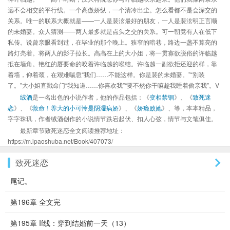
远不会相交的平行线。一个高傲娇纵，一个清冷出尘。怎么看都不是会深交的
关系。唯一的联系大概就是——一人是裴泫最好的朋友，一人是裴泫明正言顺
的未婚妻。众人猜测——两人最多就是点头之交的关系。可一朝竟有人在低下
私传。说曾亲眼看到过，在毕业的那个晚上。狭窄的暗巷，路边一盏不算亮的
路灯亮着。将两人的影子拉长。高高在上的大小姐，将一贯寡欲脱俗的许临越
抵在墙角。艳红的唇要命的咬着许临越的喉结。许临越一副欲拒还迎的样，靠
着墙，仰着颈，在艰难喘息“我们……不能这样。你是裴的未婚妻。”“别装
了。”大小姐直戳命门“我知道……你喜欢我”“要不然你干嘛趁我睡着偷亲我”。V
绒酒
是一名出色的小说作者，他的作品包括：《
变相禁锢
》、《
致死迷
恋
》、《
救命！养大的小可怜是阴湿病娇
》、《
娇瘾败她
》、等，本本精品，
字字珠玑，作者绒酒创作的小说情节跌宕起伏、扣人心弦，情节与文笔俱佳。
最新章节致死迷恋全文阅读推荐地址：
https://m.ipaoshuba.net/Book/407073/
致死迷恋
尾记。
第196章 全文完
第195章 If线：穿到结婚前一天（13）