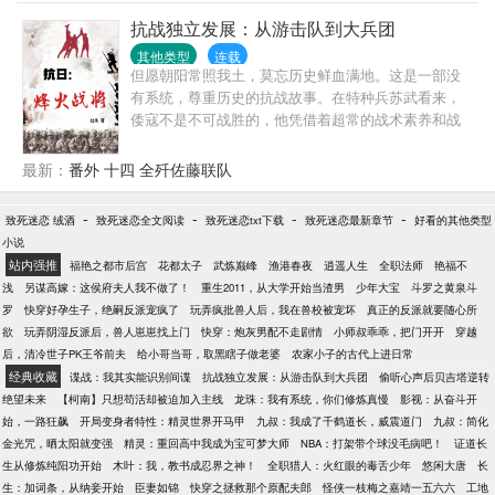
间里，他能做什么？能否通过自己的知识与能力而力
挽狂澜？而在平息甲午危局后，偌大的中国航船又将
抗战独立发展：从游击队到大兵团
驶向何方？在列强夹缝中奋力求生的泱泱古国能否重
其他类型
连载
新再现往日的辉煌？敬请大家阅读此文。 本文力求情
但愿朝阳常照我土，莫忘历史鲜血满地。这是一部没
节严谨，在技术描写上不会YY。如有不周全之处，希
有系统，尊重历史的抗战故事。在特种兵苏武看来，
望大家能够指点一二。 ...
倭寇不是不可战胜的，他凭借着超常的战术素养和战
略眼光，培养出一支真正意义上的精锐部队，在敌后
战场犹如一把利剑直刺倭寇心脏，为四万万民众冲散
最新：
番外 十四 全歼佐藤联队
头顶的乌云！
-
-
-
-
致死迷恋 绒酒
致死迷恋全文阅读
致死迷恋txt下载
致死迷恋最新章节
好看的其他类型
小说
站内强推
福艳之都市后宫
花都太子
武炼巅峰
渔港春夜
逍遥人生
全职法师
艳福不
浅
另谋高嫁：这侯府夫人我不做了！
重生2011，从大学开始当渣男
少年大宝
斗罗之黄泉斗
罗
快穿好孕生子，绝嗣反派宠疯了
玩弄疯批兽人后，我在兽校被宠坏
真正的反派就要随心所
欲
玩弄阴湿反派后，兽人崽崽找上门
快穿：炮灰男配不走剧情
小师叔乖乖，把门开开
穿越
后，清冷世子PK王爷前夫
给小哥当哥，取黑瞎子做老婆
农家小子的古代上进日常
经典收藏
谍战：我其实能识别间谍
抗战独立发展：从游击队到大兵团
偷听心声后贝吉塔逆转
绝望未来
【柯南】只想苟活却被迫加入主线
龙珠：我有系统，你们修炼真慢
影视：从奋斗开
始，一路狂飙
开局变身者特性：精灵世界开马甲
九叔：我成了千鹤道长，威震道门
九叔：简化
金光咒，晒太阳就变强
精灵：重回高中我成为宝可梦大师
NBA：打架带个球没毛病吧！
证道长
生从修炼纯阳功开始
木叶：我，教书成忍界之神！
全职猎人：火红眼的毒舌少年
悠闲大唐
长
生：加词条，从纳妾开始
臣妻如锦
快穿之拯救那个原配夫郎
怪侠一枝梅之嘉靖一五六六
工地