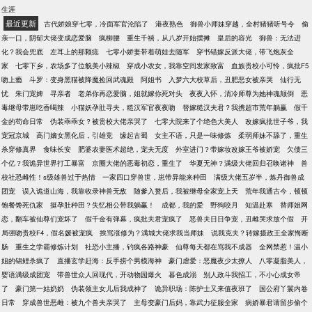
生涯
最近更新
古代娇娘穿七零，冷面军官沦陷了
港夜熟色
御兽小师妹穿越，全村猪猪听号令
偷
亲一口，阴郁大佬变成恋爱脑
疯柳腰
重生千禧，从八岁开始摆摊
皇后的容光
御兽：无法进
化？我会兜底
左耳上的那颗痣
七零小娇妻带着萌娃去随军
穿书错嫁反派大佬，带飞炮灰全
家
七零下乡，农场多了位貌美小辣椒
穿成小农女，我靠空间发家致富
血族贵校小可怜，疯批F5
吻上瘾
斗罗：变身黑猫被降魔捡回武魂殿
阿姐书
入梦六大校草后，丑肥恶女被亲哭
仙行无
忧
朱门宠婢
寻亲者
老弟你再恋爱脑，姐就嫁你死对头
夜夜入怀，清冷师尊为她神魂颠倒
恶
毒继母带崽吃香喝辣
小猫妖孕肚寻夫，糙汉军官夜夜吻
替嫁糙汉夫君？我携超市荒年躺赢
假千
金的苟命日常
伪装乖乖女？被贵校大佬亲哭了
七零大院来了个绝色大美人
改嫁疯批世子爷，我
宠冠京城
高门嫡女黑化后，引雄竞
缘起古蜀
女主不语，只是一味修炼
柔弱师妹不舔了，重生
杀穿修真界
食味长安
肥婆农妻医术超绝，宠夫无度
外室进门？带嫁妆改嫁王爷被娇宠
欠债三
个亿？我诡异世界打工暴富
京圈大佬的恶毒初恋，重生了
华夏无神？满级大佬回归召唤诸神
兽
校社恐雌性！s级雄兽过于热情
一家四口穿兽世，崽带异能来种田
满级大佬五岁半，炼丹御兽成
团宠
误入诡道山海，我靠收录神兽无敌
随爹入赘后，我被继母全家宠上天
荒年我通古今，顿顿
饱餐馋死仇家
挺孕肚种田？失忆相公带我躺赢！
成都，我的爱
野狗咬月
知温赴寒
替师姐网
恋，翻车被仙尊们宠坏了
假千金有弹幕，疯批夫君宠疯了
恶兽夫日日争宠，丑雌哭求放个假
开
局强吻贵校F4，假名媛被宠疯
挨骂涨修为？满城大佬求我当师妹
说我克夫？转嫁摄政王全家悔断
肠
重生之学霸修炼计划
社恐小主播，钓疯各路神豪
仙尊每天都在骂我不成器
全网禁惹！温小
姐的锦鲤杀疯了
直播玄学赶海：反手捞个男模海神
豪门虐爱：恶魔夜少太撩人
八零凝脂美人，
婴语满级成团宠
带兽世众人回现代，开动物园爆火
暮色成溺
别人政斗我招工，不小心成女帝
了
豪门第一姑奶奶
伪装领主女儿后我成神了
诡异职场：陈护士又来值夜班了
国公府丫鬟内卷
日常
穿成兽世恶雌：被九个兽夫亲哭了
主母变豪门后妈，靠武力征服全家
病娇暴君请留步偷个