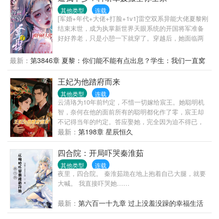
还是给女主吧！她变本加厉打亲爹，踹后妈，把女主
其他类型
连载
虐成渣，房子地基都挖了，带着群岛空间下乡了。还
[军婚+年代+大佬+打脸+1v1]雷空双系异能大佬夏黎刚
在途中遇到了宽肩窄腰，八块腹肌，宠她如命的兵哥
结束末世，成为执掌新世界天眼系统的开国将军准备
哥。姜颜果断出手:“处对象吗？给命的那种？”陆骁将
好好养老，只是小憩一下就穿了。穿越后，她面临两
她圈进怀里:“我会像忠于国家一样忠于你，直到我
个选择：——要么嫁给一个让她结婚后让着小三的自
死。”ok?盖章，随军海岛咸鱼躺咯！听说冷峻狠戾，
以为是妈宝男，要么下乡去穷乡僻壤的地方当知青。
最新：
第3846章 夏黎：你们能不能有点出息？学生：我们一直窝
不近女色的陆首长结婚了，对象还是大城市来的知
夏黎：拳头硬了！就这样的小白脸，我一拳能打一个
窝囊囊
青，长的细皮嫩肉，干不了活，吃不了苦，他还当个
加强连！努力为首长爹官复原职，成为首长爹最贴心
王妃为他踏府而来
宝宠着。全家属院：“尊嘟假嘟？”看到姜颜第一眼，嫂
的米虫小棉袄好好养老他不香吗？可是努力着，努力
子们都觉得她早晚得跑。等啊盼的，人小两口日子过
其他类型
连载
着，夏黎回头一看。嗯？我这军职怎么比我首长爹还
的风生水起，姜颜更是怪物一般的存在，治病科研，
云清珞为10年前约定，不惜一切嫁给宸王。她聪明机
高了？南岛一大队来了位漂亮新知青，小姑娘一身痞
写稿翻译，机械维修，电影编剧等，一人同时领好几
智，奈何在他的面前所有的聪明都化作了零，宸王却
气，听说一脚就能把人踹骨折，思想不正，和她亲近
份工资。众嫂子:“...”小丑竟是我自己
不记得当年的约定。答应娶她，完全因为迫不得已，
绝对会倒霉！不久后……队员们挑着扁担，挥汗如雨
可…在这相处过程中。她一次一次的主动靠近……一
最新：
第198章 星辰恒久
的为甘蔗地浇水。夏黎靠着玻璃瓶子、注射器弄出自
次一次的用心照顾……他似乎越来越看不清自己的
动水泵浇地。村民们多用了一点蜡烛，心疼得心绞
心。云清珞一次又一次痛苦的失望后，终于离开了，
四合院：开局吓哭秦淮茹
痛。夏梨用一点儿盐和碳粉做成干电池，用上免费电
离开后的她救死扶伤，用自己的聪明机智一次一次的
灯。队员们：不行！！！夏黎必须得好好亲近！夏
其他类型
连载
拯救两个国家之间的战乱……她离开后，他疯了……
夜里，四合院。 秦淮茹跪在地上抱着自己大腿，就要
黎：谢邀，已被特招入伍，目前在“国家队”。——海军
五国中到处寻找她……“陛下，云氏乃叛臣之女，不可
大喊。 我直接吓哭她……
陆战队最冷漠、禁欲，无人敢亲近的军官陆定远，第
为后！”“她是朕唯一的妻子，为我大宛鞠躬尽瘁，此事
一次见未来媳妇，她在和人贩子买孩子（误）。第二
休要再阻！”“王爷，我就是喜欢你，我就是要嫁给你
最新：
第六百一十九章 过上没羞没躁的幸福生活
次见媳妇，她在黑市倒买倒卖（误）。第三次见媳
的！我可是父皇亲赐的宸王正妃呢！”
妇，她在帮特务修无线电发射台（误）。陆定远：