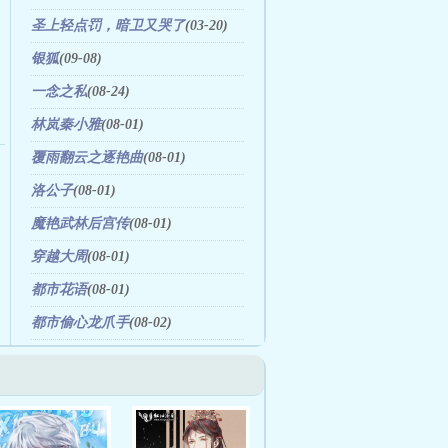
圣上轻点罚，暗卫又哭了
(03-20)
银狐
(09-08)
一念之私
(08-24)
林岚秦小雅
(08-01)
覆雨翻云之逐艳曲
(08-01)
洛公子
(08-01)
魔艳武林后宫传
(08-01)
穿越大周
(08-01)
都市花语
(08-01)
都市偷心龙爪手
(08-02)