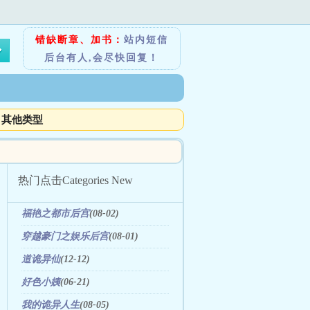
错缺断章、加书：
站内短信
后台有人,会尽快回复！
其他类型
热门点击
Categories New
福艳之都市后宫
(08-02)
穿越豪门之娱乐后宫
(08-01)
道诡异仙
(12-12)
好色小姨
(06-21)
我的诡异人生
(08-05)