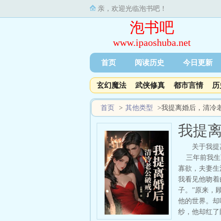
亲，欢迎光临泡书吧！
泡书吧
www.ipaoshuba.net
首页
阅读历史
今日更新
玄幻魔法
武侠修真
都市言情
历
首页
>
其他类型
>
我提离婚后，清冷
我提
关于我提
三年前我生下
寡欲，夫妻生
我看见他吻着
子。”原来，
他的世界。却
纱，他却红了