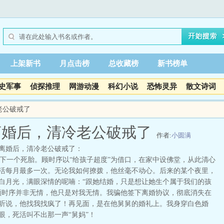
上架新书
月点击榜
总收藏榜
新书榜单
史军事
侦探推理
网游动漫
科幻小说
恐怖灵异
散文诗词
老公破戒了
离婚后，清冷老公破戒了
作者:
小圆满
离婚后，清冷老公破戒了：
一个死胎。顾时序以“给孩子超度”为借口，在家中设佛堂，从此清心
活每月最多一次。无论我如何撩拨，他丝毫不动心。后来的某个夜里，
白月光，满眼深情的呢喃：“跟她结婚，只是想让她生个属于我们的孩
顾时序并非无情，他只是对我无情。我骗他签下离婚协议，彻底消失在
听说，他找我找疯了！再见面，是在他舅舅的婚礼上。我身穿白色婚
眼，死活叫不出那一声“舅妈”！