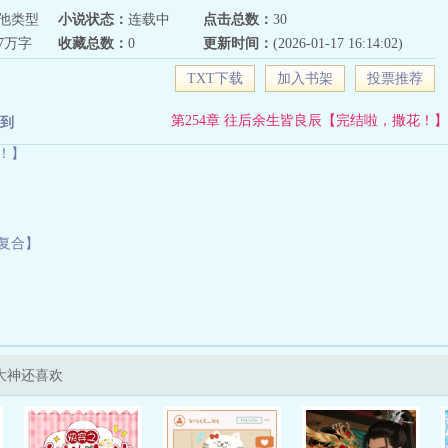
他类型
小说状态：
连载中
点击总数：
30
67万字
收藏总数：
0
更新时间：
(2026-01-17 16:14:02)
TXT下载
加入书架
投票推荐
第254章 往后余生皆良辰【完结啦，撒花！】
到
！】
求复合】
大神还喜欢