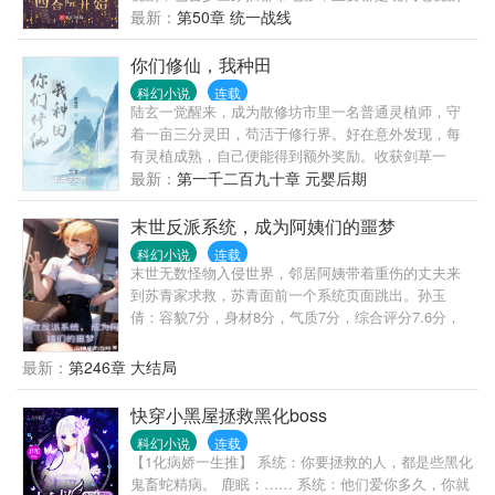
如：四合院，欢乐颂、正阳门下、小女人、三十而
最新：
第50章 统一战线
已，北京爱情故事、好先生、小欢喜、小舍得、我的
体育老师……
你们修仙，我种田
科幻小说
连载
陆玄一觉醒来，成为散修坊市里一名普通灵植师，守
着一亩三分灵田，苟活于修行界。好在意外发现，每
有灵植成熟，自己便能得到额外奖励。收获剑草一
株，获得剑丸一枚。收获玄虫藤一株，获得隐星砂一
最新：
第一千二百九十章 元婴后期
份。收获幽泉花一朵，获得螟焰丹丹方一张。……从
此，他便安分守住自家灵田，坐看修行界风起云涌，
末世反派系统，成为阿姨们的噩梦
沧海桑田。“什么切磋斗法，秘境探索，寻仙缘，得法
科幻小说
连载
宝……通通与我无关！”“我只想安安静静的种田。”
末世无数怪物入侵世界，邻居阿姨带着重伤的丈夫来
到苏青家求救，苏青面前一个系统页面跳出。孙玉
倩：容貌7分，身材8分，气质7分，综合评分7.6分，
可获得以下三件物品。高级治疗药水：稀有物品，可
以治疗重伤的人。青灵剑：稀有物品，自带效果青灵
最新：
第246章 大结局
剑气。暗影武士：稀有物品，使用后可以召唤一名可
隐藏在影子里的暗影武士。
快穿小黑屋拯救黑化boss
科幻小说
连载
【1化病娇一生推】 系统：你要拯救的人，都是些黑化
鬼畜蛇精病。 鹿眠：…… 系统：他们爱你多久，你就