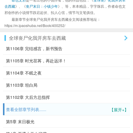
去西藏
》、《
丧尸末日：小镇少年
》、等，本本精品，字字珠玑，作者命也文
邪创作的小说情节跌宕起伏、扣人心弦，情节与文笔俱佳。
最新章节全球丧尸化我开房车去西藏全文阅读推荐地址：
https://m.ipaoshuba.net/Book/400252/
全球丧尸化我开房车去西藏
第1106章 完结感言，新书预告
第1105章 时光荏苒，再赴远洋！
第1104章 不眠之夜
第1103章 坦白局
第1102章 大后方总指挥
查看全部章节列表......
【展开+】
第5章 末日极光