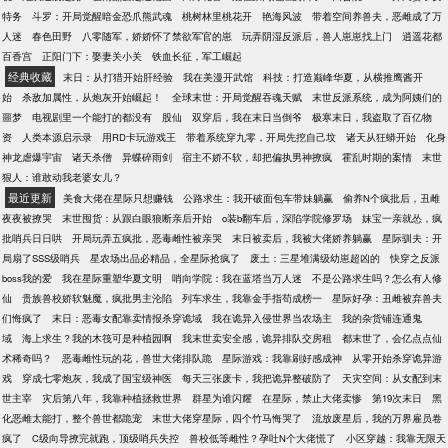
够打破这十几年的距离。可是世界上最远的距离，不
特务
斗罗：开局觉醒暗金恐爪熊武魂
桃树林里桃花开
艳海风波
带着空间养兽夫，恶雌成了万
是爱着你，你不知道，而是爱着你，却触碰不到。北
人迷
春色田野
八零随军，娇娇怀了禁欲军官的崽
玩弄阴湿反派后，兽人崽崽找上门
逍遥花都
京烦嚣的城中，像遥远北方的振华高中，让洛枳无处
百香宫
正阳门下：娶妻关小关
铁血长征，军工崛起
可逃。
经典收藏
末日：从打猎开始肝经验
我在美漫开武馆
科技：打造巅峰华夏，从横推鹰酱开
始
杀敌加属性，从炮灰开始崛起！
全球末世：开局觉醒吞魂天赋
末世反派系统，成为阿姨们的
噩梦
电视剧里一个能打的都没有
股仙
双穿后，我在末日当倒爷
极寒末日，我盗取了百亿物
资
人类本源启示录
用RD卡玩游戏王
带着系统穿九零，开局先挖自己坟
诸天从狂蟒开始
化身
神龙虐爆宇宙
诸天杀僧
异蝶碎雨剑
宿主不娇不软，却把偏执男神撩疯
霍乱时期的案情
末世
狠人：谁敢动我老婆女儿？
最近更新
美食大佬在星际只想赚钱
公路求生：我开破面包车带妹躺赢
偷养N个疯批后，丑雌
夜夜被撩哭
末世囤货：从跟白眼狼断亲后开始
o装b翻车后，深陷学院修罗场
妹宝一亲就怂，疯
批哨兵日日哄
开局玩弄五疯批，恶毒雌性被亲哭
末日被卖后，我被大佬娇养躺赢
星际驯夫：开
局扇了SSS级哨兵
星农场出品必精品，全星际抢疯了
废土：三星堆满级幼崽超凶的
快穿之反派
boss我的爱
我在星际重塑华夏文明
哨向学院：我在蓝塔当万人迷
不是公路求生吗？怎么有人修
仙
贵族兽校娇软魅魔，疯批男主沦陷
列车求生，我靠金手指苟成榜一
星际好孕：丑雌被弃兽夫
们悔疯了
末日：恶毒女配靠卖情报杀穿诡域
我在诡异入侵世界当农场主
我的杂货铺连通鬼
域
海上求生？我的木筏可是种植园啊
我末世卖安全感，诡异排队交房租
都末世了，会亿点点仙
术稀奇吗？
恶毒雌性玩的花，兽世大佬排队跪
星际游戏：我靠刷好感成神
从零开始杀穿诡异游
戏
穿成七零炮灰，我成了国宝级神医
每天三张废卡，我把诡异整破防了
天灾空间：从女配到末
世主宰
灾后第八年，我靠种植拯救世界
群星为谁闪耀
在星际，禁止大佬卖惨
第19次末日
黑
化恶雌太能打，整个兽世都跪宠
末世大佬穿星际，四个竹马悔哭了
流放废星后，我的万界雇员卷
疯了
C级向导撩完就跑，顶级哨兵失控
兽校低等雌性？孕吐N个大佬慌了
小区穿越：我靠无限天