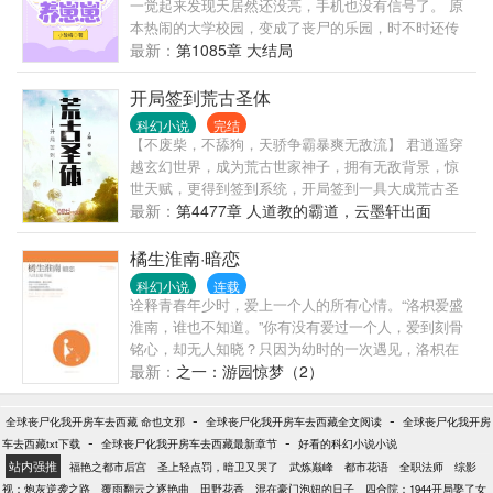
一觉起来发现天居然还没亮，手机也没有信号了。 原
本热闹的大学校园，变成了丧尸的乐园，时不时还传
来诡异的嘶吼声，惨叫声… 逃命都来不及的林夏锦发
最新：
第1085章 大结局
现自己怀孕了！ 看着自己越来越大的肚子， 胎教，营
养，玩具一个不能少。 别人杀丧尸那是为了抢夺食
开局签到荒古圣体
物，林夏锦杀丧尸是为了囤玩具，囤尿不湿！囤婴儿
科幻小说
完结
物资！ 可是突然冒出来一个男人，居然要跟她一
【不废柴，不舔狗，天骄争霸暴爽无敌流】 君逍遥穿
起？！本来以为是要和她抢物资！ 这货突然告诉她，
越玄幻世界，成为荒古世家神子，拥有无敌背景，惊
这是给他们的儿子准备的！ 林夏锦看着这一脸认真帅
世天赋，更得到签到系统，开局签到一具大成荒古圣
气的脸，我把你当队友，你却拿我媳妇？？
体。 在泰岳古碑签到，获得六星奖励，神象镇狱劲！
最新：
第4477章 人道教的霸道，云墨轩出面
在十岁宴上签到，获得七星奖励，至尊骨！ 在青铜仙
殿签到，获得八星奖励，万物母气鼎！ 在无边界海签
橘生淮南·暗恋
到，获得十星奖励，他化自在大法！ 无数年后，君逍
科幻小说
连载
遥盘坐九霄，剑指苍天道：“九天十地，我主沉浮，仙
诠释青春年少时，爱上一个人的所有心情。“洛枳爱盛
路尽头，我为巅峰！”
淮南，谁也不知道。”你有没有爱过一个人，爱到刻骨
铭心，却无人知晓？只因为幼时的一次遇见，洛枳在
长达十一年的时光里，都有一个隐隐约约的盛淮南。
最新：
之一：游园惊梦（2）
他的再次出现，是那么光芒万丈，从此以后，洛枳的
日记成了只属于他一个人的独幕剧。洛枳爱的那么卑
-
-
全球丧尸化我开房车去西藏 命也文邪
全球丧尸化我开房车去西藏全文阅读
全球丧尸化我开房
微，那么细致，又那么骄傲，她的心魔成长得如此迅
-
-
车去西藏txt下载
全球丧尸化我开房车去西藏最新章节
好看的科幻小说小说
猛，再也无法简简单单地收复得了。他就在那里，在
站内强推
福艳之都市后宫
圣上轻点罚，暗卫又哭了
武炼巅峰
都市花语
全职法师
综影
洛枳的心里，在洛枳的眼前，只需要迈出一步，就能
视：炮灰逆袭之路
覆雨翻云之逐艳曲
田野花香
混在豪门泡妞的日子
四合院：1944开局娶了女