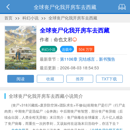
全球丧尸化我开房车去西藏
首页
>>
科幻小说
>>
全球丧尸化我开房车去西藏
全球丧尸化我开房车去西藏
作者：
命也文邪
科幻小说
连载中
504 万字
最新章节：
第1106章 完结感言，新书预告
最后更新：2026-08-03 18:54:53
阅读
收藏
推荐
TXT下载
全球丧尸化我开房车去西藏小说简介
{丧尸+318川藏线+废弃防空洞+团队求生+不修仙}前期丧尸是行尸（行尸走
肉类）中期丧尸是迅猛尸（会奔跑）中后期丧尸有智慧，部分丧尸有异能（后
续会出国，人类全程无异能）末日简介：丧尸病毒在全球爆发，几十亿人感染
了丧尸病毒，而重生一次的李剑，又该如何在这场末日浩劫中，存活下去？
命也文邪
是一名出色的小说作者，他的作品包括：《
全球丧尸化我开房车