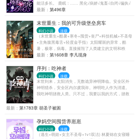
能活多长。 鹿眠：…… 黑化√病娇√鬼畜√自闭√偏执√
精分√女装大佬……虽然这些急需被解救的灵魂碎片性
最新：
第496章
格各异，但是为了活下去，鹿眠表示通通不在话下！
只是……她曾经尽心尽力养育施恩的狼崽子们，最后
末世重生：我的可升级堡垒房车
都想将她关进小黑屋？！
科幻小说
连载
（末世重生+酷暑+寒冬+囤货+丧尸+科技机械+不圣母
+主角腹黑毒舌+轻度金手指）太阳耀斑的异常，酷
暑，极寒，病毒。直接摧毁了人类建立的文明和秩
序。一颗高等文明的科技球，带着李凡的记忆重回到
最新：
第1608章 李凡现身
了大学时期的李凡身上。重生一世，李凡是否能真正
的活出自我，拭目以待。
序列：吃神者
科幻小说
连载
末世到来，太阳消失，无数诡异神明降临。安全区外
神明猎杀，安全区内尔虞我诈。神明吃人作为消遣。
我吃神明拯救人类。只不过，我要以我的方式，拯救
我想拯救的人类。
最新：
第1783章 胡圣子被困
孕妈空间囤货养崽崽
科幻小说
连载
（逃生+萌娃+女主不圣母+1v1双洁) 林夏锦在女寝睡