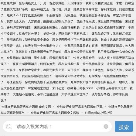
赋登顶成神
星际满级女王：开局一首恋歌爆红
天灾降临前，我带万倍物资回蓝星
末世：我绑定
了植物大战僵尸系统
星际种植女王
古代丧尸爆发，她领全村杀穿末世
穿到末世前，我成救世主
了
炮灰？不！我专抢主角机缘
千金换古墨
无限逃生：我在怪物世界杀穿全场
绑定万界学院
后，我带飞全人类
入梦撩拨：娇娇被顶级哨兵亲哭了
觉醒情报系统，末世囤货养崽躺赢
末日求
生：开局绑定房车囤货
末世炮灰全家重生，白眼狼悔断肠
男主的白月光又双叒叕看过来了
手握
小可怜剧本，反杀不过分吧？
掐指一算：星际无嗣？我有系统！
废品站通万界，靠捡破烂暴富
了
酸雨来临前，我先肝出安全堡垒
恶龙是嘤嘤怪？可全星际都想宠她
救命！这末世逼得我疯狂
空间囤货
末世：每天签到一个兽形老公？！
全蓝星蹲我异界逃亡直播
玩弄阴湿反派后，兽人崽
崽找上门
坠落兽世：回收帝国元帅开启修仙
我在废土经营房车餐厅
机甲维修师她什么都会亿点
点
全星际都在嗑我俩
重生末世，我带闺蜜囤疯了
快穿之无限种田
游戏入侵：我靠无限吞噬杀
疯了！
夜夜共感腹黑哨兵，娇娇被抢宠
我在末世卖中餐，捡个战神当保安
末世没异能？但我有
十二个兽夫
身怀神农穿废土，冷面元帅宠上天
末日求生：我在海上建堡垒
星际万人迷，全星系
大佬的白月光
我在星际福利院当院长
请叫我诸天中转站站长
好孕快穿：绝色虫皇她鱼塘炸
了
毒医在星际
穿成病弱贵族千金后身陷修罗场
开局学校尸变？我靠修仙带赢全班
地球人，被
五大兽星贵族饲养
时空裂缝之救赎
末日公交，摆摊养出终极BOSS
小雌性玩弄兽校大佬后，被
亲坏了
大佬她不做炮灰，各年代逆袭虐渣
大学毕业后末世来了
说好星际争霸，你咋带队要
饭？
-
-
全球丧尸化我开房车去西藏 命也文邪
全球丧尸化我开房车去西藏txt下载
全球丧尸化我开房
-
-
车去西藏最新章节
全球丧尸化我开房车去西藏全文阅读
好看的科幻小说小说
搜索