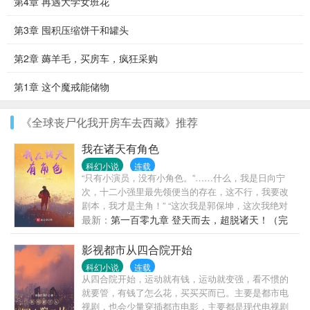
第4章 再遇大学女班花
第3章 囤积压缩饼干和罐头
第2章 薅羊毛，买房车，疯狂采购
第1章 这个魔戒能储物
《全球丧尸化我开房车去西藏》推荐
我在诸天有角色
科幻小说
连载
“只有小演员，没有小角色。”……什么，我是日向宁
次，十二小强里最先领便当的存在，这不行，我要改
剧本，我才是主角！” “这次我是郭保坤，这次我绝对
不再去抢主角范闲的风头！”郭保坤搂着范若若和司理
最新：
第一百零九章 登天而去，超脱诸天！（完
理，淡定的看着范闲不断地在拼命奋斗，悠闲的将范
结）
若若送上的葡萄吞下。
影视都市从四合院开始
科幻小说
连载
从四合院开始，运动就有钱，运动就变强，看不惯的
就要管，有钱了怎么花，买买买而已。主要是都市电
视剧，也会少量穿插都市电影，主要都是现代电视剧