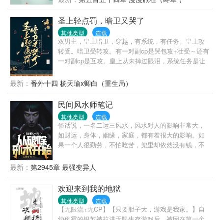
圣上轻点罚，暗卫又哭了
其他类型
连载
双男主，皇上暗卫，穿越，有系统，有任务。皇上攻
转受。暗卫受转攻。有一对副cp是哭包攻+壮受～还有
一对副cp是互攻。皇上从未掉过眼泪，系统任务是让
皇上哭九十九次，以期拥有怜悯苍生之心。看此文请
勿带脑子，主打一个爽文，愉快恋爱，双向奔赴，甜
最新：
番外十四 杨天瑜x卿白（重生局）
宠。前期有轻虐身，不虐心。全程甜宠～这是什么人
间疾苦！林默欲哭无泪，刚刚升任大区总监的他在庆
民间风水师笔记
功宴上就被电晕，醒过来竟然在皇帝苏景皓的榻上！
其他类型
连载
成了皇帝的暗卫！差点就成了男宠！“我不要做男
俗话说，一名二运三风水，风水对人的影响非常大，
宠。”“好，升暗卫统领。”“我要出任务。”“好，不许受
如财运，身体，姻缘，家庭，都有着很大的影响。如
伤。”见过皇帝保护暗卫的吗！那要暗卫做什么！职业
果一个人很勤劳，不怕吃苦，兜里却依然没有钱，不
自尊心稀碎——“北国叛乱，我要做将军。”“好，许你
是他命运不好，就是家里风水有问题。想不想改变命
千军万马，但要为朕完璧而归。”一边罚一边心疼落泪
运，想不想暴富，想的话，就翻开第一页继续往下
最新：
第2945章 最强变异人
的冰山皇帝+由受转攻的暗卫。系统：宿主的任务已经
看……
完成，可以回现代世界升官发财娶老婆了。凌漠：他
欢迎来到我的地狱
为我掉这么多泪，我还他一生一世——
其他类型
连载
【无限流+无CP】【只要胆子大，游戏是我家。】自
幼倒霉的银苏被拉进无限生存游戏后，被困在第一个