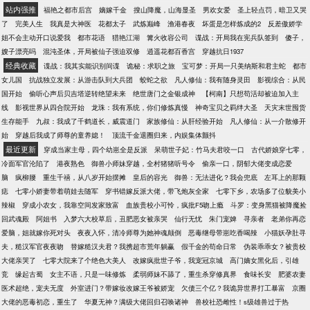
才，十二岁举业有成，不过十八便高中状元！打马游
站内强推
福艳之都市后宫
嫡嫁千金
搜山降魔，山海显圣
男欢女爱
圣上轻点罚，暗卫又哭
街，风光一时。许玥:谢邀，你听过半夜的鸡叫声吗？
了
完美人生
我真是大神医
花都太子
武炼巅峰
渔港春夜
坏蛋是怎样炼成的2
反差傲娇学
原男主:许兄才华横溢，品性高洁，乃我辈楷模。PS:
姐不会主动开口说爱我
都市花语
猎艳江湖
篝火收容公司
谍战：开局我在宪兵队签到
傻子，
纯爽文，无虐，架空勿考据。女主超美，超美，会有
嫂子漂亮吗
混沌圣体，开局被仙子强迫双修
逍遥花都百香宫
穿越抗日1937
一定篇幅描写美貌，女主会成为一个世人眼中诗、
经典收藏
谍战：我其实能识别间谍
诡秘：求职之旅
宝可梦：开局一只美纳斯和君主蛇
都市
书、礼、御齐备，颜值惊艳的一代盛世皇朝白月光。
女儿国
抗战独立发展：从游击队到大兵团
蛟蛇之欲
凡人修仙：我有随身灵田
影视综合：从民
虽然无CP，但是有很多单箭头，女主性格并不包容善
国开始
偷听心声后贝吉塔逆转绝望未来
绝世唐门之金银成神
【柯南】只想苟活却被迫加入主
良，偏利己主义。
线
影视世界从四合院开始
龙珠：我有系统，你们修炼真慢
神奇宝贝之羁绊大圣
天灾末世囤货
生存能手
九叔：我成了千鹤道长，威震道门
家族修仙：从肝经验开始
凡人修仙：从一介散修开
始
穿越后我成了师尊的童养媳！
顶流千金退圈归来，内娱集体颤抖
最近更新
穿成当家主母，四个幼崽全是反派
呆萌世子妃：竹马夫君咬一口
古代娇娘穿七零，
冷面军官沦陷了
港夜熟色
御兽小师妹穿越，全村猪猪听号令
偷亲一口，阴郁大佬变成恋爱
脑
疯柳腰
重生千禧，从八岁开始摆摊
皇后的容光
御兽：无法进化？我会兜底
左耳上的那颗
痣
七零小娇妻带着萌娃去随军
穿书错嫁反派大佬，带飞炮灰全家
七零下乡，农场多了位貌美小
辣椒
穿成小农女，我靠空间发家致富
血族贵校小可怜，疯批F5吻上瘾
斗罗：变身黑猫被降魔捡
回武魂殿
阿姐书
入梦六大校草后，丑肥恶女被亲哭
仙行无忧
朱门宠婢
寻亲者
老弟你再恋
爱脑，姐就嫁你死对头
夜夜入怀，清冷师尊为她神魂颠倒
恶毒继母带崽吃香喝辣
小猫妖孕肚寻
夫，糙汉军官夜夜吻
替嫁糙汉夫君？我携超市荒年躺赢
假千金的苟命日常
伪装乖乖女？被贵校
大佬亲哭了
七零大院来了个绝色大美人
改嫁疯批世子爷，我宠冠京城
高门嫡女黑化后，引雄
竞
缘起古蜀
女主不语，只是一味修炼
柔弱师妹不舔了，重生杀穿修真界
食味长安
肥婆农妻
医术超绝，宠夫无度
外室进门？带嫁妆改嫁王爷被娇宠
欠债三个亿？我诡异世界打工暴富
京圈
大佬的恶毒初恋，重生了
华夏无神？满级大佬回归召唤诸神
兽校社恐雌性！s级雄兽过于热