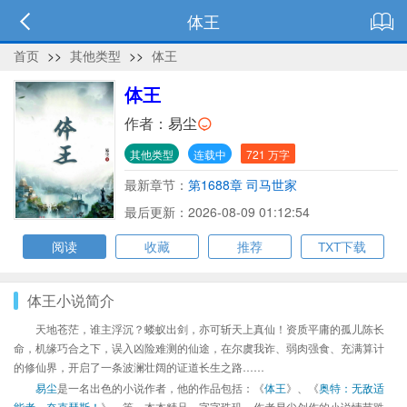
体王
首页
>>
其他类型
>>
体王
体王
作者：
易尘
其他类型
连载中
721 万字
最新章节：
第1688章 司马世家
最后更新：2026-08-09 01:12:54
阅读
收藏
推荐
TXT下载
体王小说简介
天地苍茫，谁主浮沉？蝼蚁出剑，亦可斩天上真仙！资质平庸的孤儿陈长
命，机缘巧合之下，误入凶险难测的仙途，在尔虞我诈、弱肉强食、充满算计
的修仙界，开启了一条波澜壮阔的证道长生之路……
易尘
是一名出色的小说作者，他的作品包括：《
体王
》、《
奥特：无敌适
能者，奈克瑟斯！
》、等，本本精品，字字珠玑，作者易尘创作的小说情节跌