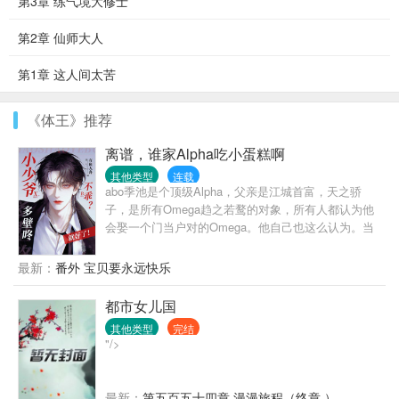
第3章 练气境大修士
第2章 仙师大人
第1章 这人间太苦
《体王》推荐
离谱，谁家Alpha吃小蛋糕啊
其他类型
连载
abo季池是个顶级Alpha，父亲是江城首富，天之骄
子，是所有Omega趋之若鹜的对象，所有人都认为他
会娶一个门当户对的Omega。他自己也这么认为。当
这位顶级Alpha天天躲着一个连信息素都没有的Omega
的时候。事情逐渐怪异发展起来。好友1：“看你这点出
最新：
番外 宝贝要永远快乐
息，你一个Alpha还怕他不成？”好友2：“谁家Omega
一米八九啊？”季池：有没有一种可能他不是Omega？
都市女儿国
豪门少爷Alphax温柔隐忍Enigma
其他类型
完结
"/>
最新：
第五百五十四章 漫漫旅程（终章 ）