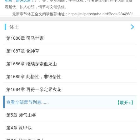
宕起伏、扣人心弦，情节与文笔俱佳。
最新章节体王全文阅读推荐地址：https://m.ipaoshuba.net/Book/284263/
体王
第1688章 司马世家
第1687章 化神草
第1686章 继续探索血龙山
第1685章 此悟性，非彼悟性
第1684章 再得一朵定界玄花
查看全部章节列表......
【展开+】
第5章 瘴气山谷
第4章 灵甲诀