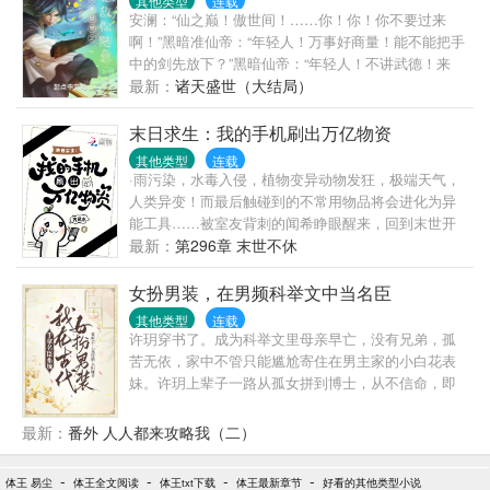
其他类型
连载
了不认识的毒蘑菇，徒弟吃完看见跳舞的小人；简单
陆战队最冷漠、禁欲，无人敢亲近的军官陆定远，第
安澜：“仙之巅！傲世间！……你！你！你不要过来
的任务出现终极boss，徒弟差点噶在那里晏淮流毫不
一次见未来媳妇，她在和人贩子买孩子（误）。第二
啊！”黑暗准仙帝：“年轻人！万事好商量！能不能把手
知情，看着装乖巧的徒弟抹眼泪：“真好啊，太不容易
次见媳妇，她在黑市倒买倒卖（误）。第三次见媳
中的剑先放下？”黑暗仙帝：“年轻人！不讲武德！来
了，总算是把小白花养成了！”谁知系统上线第一句话
妇，她在帮特务修无线电发射台（误）。陆定远：
骗！来偷袭我这个残废老头！”诡异高原始祖：“红毛
最新：
诸天盛世（大结局）
就是：“卧槽！黑化值10000000！你到底做了什
……后来：真香！
怪！快救我！……”红毛怪：“抱歉！我已经晚年不详...
么！”晏淮流：？？？？乖巧徒弟笑得渗人：“师尊，我
末日求生：我的手机刷出万亿物资
特意为你打造的牢笼，喜欢吗？从今往后你别想踏出
这个屋子半步！”社恐本恐：“还有这好事？！”
其他类型
连载
·雨污染，水毒入侵，植物变异动物发狂，极端天气，
人类异变！而最后触碰到的不常用物品将会进化为异
能工具……被室友背刺的闻希睁眼醒来，回到末世开
始前，第一时间冲向柜台：“你好，给我最新最贵最好
最新：
第296章 末世不休
的手机！”购物软件、外卖软件、游戏软件……统统下
载！……末日来袭没食物？极寒高温酸雨难预防？想
女扮男装，在男频科举文中当名臣
吃新鲜蔬菜，天然瓜果？手撕贱男女，拳打背刺人，
其他类型
连载
黑心邻居便宜亲戚统统干翻！全程飒爽有仇必报……
许玥穿书了。成为科举文里母亲早亡，没有兄弟，孤
从零开始，成为末日最强。
苦无依，家中不管只能尴尬寄住在男主家的小白花表
妹。许玥上辈子一路从孤女拼到博士，从不信命，即
使古代女子难存，她也不放弃的思考着该怎么破局。
系统:不，对不起，宿主，你不能当个女孩子，因为我
最新：
番外 人人都来攻略我（二）
是名臣系统。许玥:……多年以后，乡人都说，许家祖
坟冒了青烟，徐玥三岁识文，五岁作诗，八岁中秀
-
-
-
-
体王 易尘
体王全文阅读
体王txt下载
体王最新章节
好看的其他类型小说