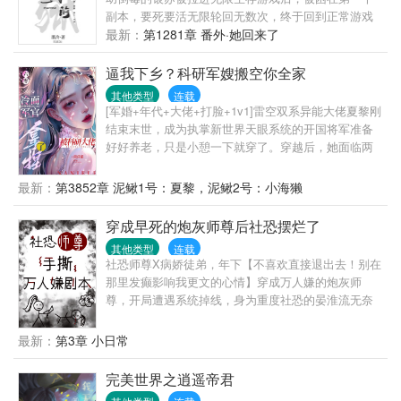
副本，要死要活无限轮回无数次，终于回到正常游戏
进程。终于不用面对同一批怪物的银苏泪流满面，决
最新：
第1281章 番外·她回来了
定好好和怪物们交朋友，再也不打他们了。众人看着
随手捏爆怪物，渣都不剩的银苏：灰都扬了是吧！后
逼我下乡？科研军嫂搬空你全家
来游戏里多了一条禁忌：远离银苏，她有病！
其他类型
连载
[军婚+年代+大佬+打脸+1v1]雷空双系异能大佬夏黎刚
结束末世，成为执掌新世界天眼系统的开国将军准备
好好养老，只是小憩一下就穿了。穿越后，她面临两
个选择：——要么嫁给一个让她结婚后让着小三的自
以为是妈宝男，要么下乡去穷乡僻壤的地方当知青。
最新：
第3852章 泥鳅1号：夏黎，泥鳅2号：小海獭
夏黎：拳头硬了！就这样的小白脸，我一拳能打一个
加强连！努力为首长爹官复原职，成为首长爹最贴心
穿成早死的炮灰师尊后社恐摆烂了
的米虫小棉袄好好养老他不香吗？可是努力着，努力
其他类型
连载
着，夏黎回头一看。嗯？我这军职怎么比我首长爹还
社恐师尊X病娇徒弟，年下【不喜欢直接退出去！别在
高了？南岛一大队来了位漂亮新知青，小姑娘一身痞
那里发癫影响我更文的心情】穿成万人嫌的炮灰师
气，听说一脚就能把人踹骨折，思想不正，和她亲近
尊，开局遭遇系统掉线，身为重度社恐的晏淮流无奈
绝对会倒霉！不久后……队员们挑着扁担，挥汗如雨
背负感化反派的重任，打算苟到结局就回家面对成长
的为甘蔗地浇水。夏黎靠着玻璃瓶子、注射器弄出自
期的反派徒弟，他拼命献殷勤：“徒儿真乖，这本师门
最新：
第3章 小日常
动水泵浇地。村民们多用了一点蜡烛，心疼得心绞
祖传秘籍送你，为师亲手炖的鸡汤给你补补身子，帮
痛。夏梨用一点儿盐和碳粉做成干电池，用上免费电
你挑了个简单的任务方便你刷分……”然而……他辛苦
完美世界之逍遥帝君
灯。队员们：不行！！！夏黎必须得好好亲近！夏
找来的秘籍是假的，徒弟练完走火入魔；炖的鸡汤用
黎：谢邀，已被特招入伍，目前在“国家队”。——海军