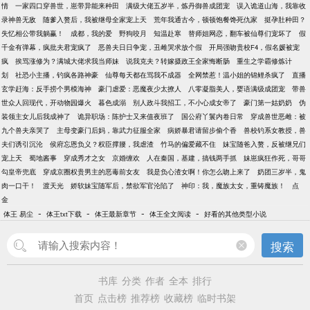
情
一家四口穿兽世，崽带异能来种田
满级大佬五岁半，炼丹御兽成团宠
误入诡道山海，我靠收
录神兽无敌
随爹入赘后，我被继母全家宠上天
荒年我通古今，顿顿饱餐馋死仇家
挺孕肚种田？
失忆相公带我躺赢！
成都，我的爱
野狗咬月
知温赴寒
替师姐网恋，翻车被仙尊们宠坏了
假
千金有弹幕，疯批夫君宠疯了
恶兽夫日日争宠，丑雌哭求放个假
开局强吻贵校F4，假名媛被宠
疯
挨骂涨修为？满城大佬求我当师妹
说我克夫？转嫁摄政王全家悔断肠
重生之学霸修炼计
划
社恐小主播，钓疯各路神豪
仙尊每天都在骂我不成器
全网禁惹！温小姐的锦鲤杀疯了
直播
玄学赶海：反手捞个男模海神
豪门虐爱：恶魔夜少太撩人
八零凝脂美人，婴语满级成团宠
带兽
世众人回现代，开动物园爆火
暮色成溺
别人政斗我招工，不小心成女帝了
豪门第一姑奶奶
伪
装领主女儿后我成神了
诡异职场：陈护士又来值夜班了
国公府丫鬟内卷日常
穿成兽世恶雌：被
九个兽夫亲哭了
主母变豪门后妈，靠武力征服全家
病娇暴君请留步偷个香
兽校钓系女教授，兽
夫们诱引沉沦
侯府忘恩负义？权臣撑腰，我虐渣
竹马的偏爱藏不住
妹宝随爸入赘，反被继兄们
宠上天
蜀地酱事
穿成秀才之女
京婚缠欢
人在秦国，基建，搞钱两手抓
妹崽疯狂作死，哥哥
勾皇帝兜底
穿成京圈权贵男主的恶毒前女友
我是负心渣女啊！你怎么吻上来了
奶团三岁半，鬼
肉一口干！
渡天光
娇软妹宝随军后，禁欲军官沦陷了
神印：我，魔族太女，重铸魔族！
点
金
-
-
-
-
体王 易尘
体王txt下载
体王最新章节
体王全文阅读
好看的其他类型小说
搜索
书库
分类
作者
全本
排行
首页
点击榜
推荐榜
收藏榜
临时书架